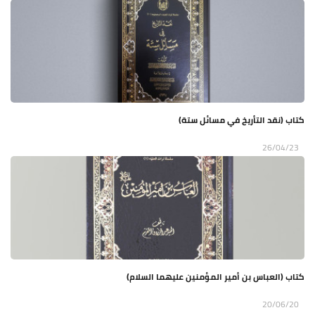
كتاب (نقد التأريخ في مسائل ستة)
26/04/23
كتاب (العباس بن أمير المؤمنين عليهما السلام)
20/06/20