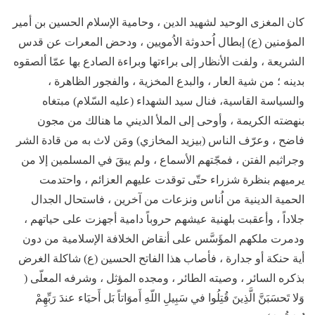
كان المغزى الوحيد لشهيد الدين ، وحامية الإسلام الحسين بن أمير
المؤمنين (ع) إبطال اُحدوثة الاُمويين ، ودحض المعرات عن قدس
الشريعة ، ولفت الأنظار إلى براءتها وبراءة الصادع بها عمّا ألصقوه
بدينه ؛ من شية العار ، والبدع المخزية ، والفجور الظاهرة ،
والسياسة القاسية، فنال سيد الشهداء (عليه السّلام) مبتغاه
بنهضته الكريمة ، وأوحى إلى الملأ الديني ما هنالك من مجون
فاضح ، وعرّف الناس (بيزيد المخازي) ومَن لاث به من قادة الشر
وجراثيم الفتن ، فمجّتهم الأسماع ، ولم يبقَ في المسلمين إلا من
يرميهم بنظرة شزراء حتّى توقدت عليهم العزائم ، واحتدمت
الحمية الدينية من اُناس ونزعات من آخرين ، فاستحال الجدال
جلاداً ، وأعقبت بلهنية عيشهم حروباً دامية أجهزت على حياتهم ،
ودمرت ملكهم المؤَسَّس على أنقاض الخلافة الإسلامية من دون
أية حنكة أو جدارة ، فأصاب هذا الفاتح الحسين (ع) شاكلة الغرض
بذكره السائر ، وصيته الطائر ، ومجده المؤثل ، وشرفه المعلّى (
وَلا تَحسَبَنَّ الَّذِينَ قُتِلُوا في سَبِيلِ اللّهِ أَموَاتاً بَل أَحيَاء عندَ رَبِّهِمْ