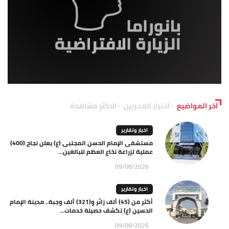
آخر المواضيع
اختيار المحررين
الاكثر مشاهدة
اخبار وتقارير
مستشفى الإمام الحسن المجتبى (ع) يعلن نجاح (400)
عملية لزراعة نخاع العظم للبالغين...
09/08/2026
اخبار وتقارير
أكثر من (45) ألف زائر و(321) ألف وجبة.. مدينة الإمام
الحسين (ع) تكشف حصيلة خدمات...
09/08/2026