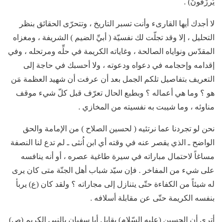
يُرزَقُونَ) .
لا أجدك أيها القارىء وأنت تسبر التاريخ ، وتتحرّى الحقائق بنظر
التحليل ، إلا وقد تجلّت لك نفسيّة ( أبيِّ الضيم ) الشريفة ، ومغزاه
المقدّس ونواياه الصالحة ، وغاياته الكريمة في حلِّه ومرتحله ، وفي
إقدامه وإحجامه في دعواه ودعوته ، ولا أحسبك في حاجة إلى
التعريف بتفاصيل تلكم الجمل بعد أن عرفت أن شهيد العظمة مَن
هو ؟ وما هي أعماله ؟ وبطبع الحال تعرّف قبل كلّ شيء موقف
مناوئه ، وما شيبت به نفسيته من المخازي .
نحن لو تجردنا عما نرتئيه ( لحسين الصلاح ) من الإمامة والحق
الواضح ـ الذي يقصر عنه في وقته أي ابن اُنثى ـ لم تدع لنا النصفة
مساغاً لاحتمال مباراته في سيرة طاغية عصره ، أو أنه ينافسه
على شيء من المفاخر . فإن سيّد شباب أهل الجنّة متى كان يرى
له شيئاً من الكفاءة حتّى يتنازل إلى مجاراته ؟ ولقد كان (ع) يربأ
بنفسه الكريمة حتّى عن مقابلة أسلافه .
أترى أن الحسين (عليه السّلام) يقابل أبا سفيان بالنبي الكريم (ص)