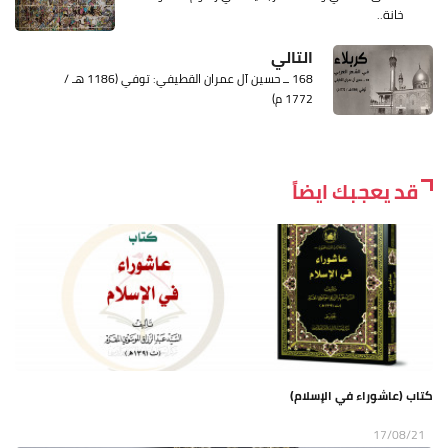
خانة..
التالي
168 ــ حسين آل عمران القطيفي: توفي (1186 هـ /
1772 م)
قد يعجبك ايضاً
كتاب (عاشوراء في الإسلام)
17/08/21