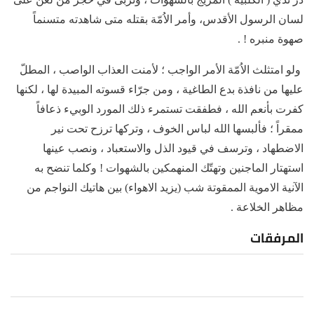
لسان الرسول الأقدس، وأمر الاُمّة بقتله متى شاهدته متسنماً
صهوة منبره ! .
ولو امتثلث الاُمّة الأمر الواجب ؛ لأمنت العذاب الواصب ، المطلّ
عليها من نافذة بدع الطاغية ، ومن جرّاء قسوته المبيدة لها ، لكنها
كفرت بأنعم الله ، فطفقت تستمرء ذلك المورد الوبيء ذعافاً
ممقراً ؛ فألبسها الله لباس الخوف ، وتركها ترزح تحت نير
الاضطهاد ، وترسف في قيود الذل والاستعباد ، ونصب عينها
استهتار الماجنين وتهتّك المنهمكين بالشهوات ! وكلما تنضح به
الآنية الاموية الممقوتة شب (يزيد الاهواء) بين هاتيك النواجم من
مظاهر الخلاعة .
المرفقات