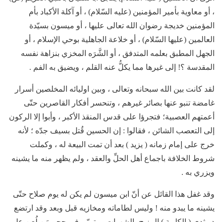
، أو معاوية بأمير المؤمنين (عليه السّلام) ، أو آكلة الأكباد بأم
المؤمنين خديجة رضوان الله تعالى عليها ، أو ميسون بسيّدة
العالمين (عليها السّلام) ، أو خلاعة الجاهلية بوحي الإسلام ، أو
الجهل المطبق بعلمه المتدفق ، أو الشَّرَه المخزي بنزاهة نفسه
المقدسة ؟! إلى غيرها مما يكلُّ عنه القلم ، ويضيق به الفم .
لقد كانت بين الله سبحانه وتعالى ، وبين اوليائه المخلصين أسرار
غامضة تنبو عنها بصائر غيرهم ، وتنحسر أفكار القاصرين حتّى
أعمتهم العصبية؛ فتجرؤا على قدس المنقذ الأكبر ، وأبوا إلا الركون
إلى التعصب الشائن ، فقالوا : إن الحسين قُتل بسيف جدّه ؛ لأنه
خرج على إمام زمانه ( يزيد ) بعد أن تمت البيعة له ، وكملت
شروط الخلافة باجماع أهل الحلِّ والعقد ، ولم يظهر منه ما يشينه
ويزري به .
وقد غفل هذا القائل عن أنّ ابن ميسون لم يكن له يوم صلاح حتّى
يشينه ما يبدو منه ! وليس لطاماته ومخازيه قبل وبعد وقد ارتضع
در ثدي ( الكلبية ) المزيج بالشهوات ، وتربّى في حجر مَن لُعن على