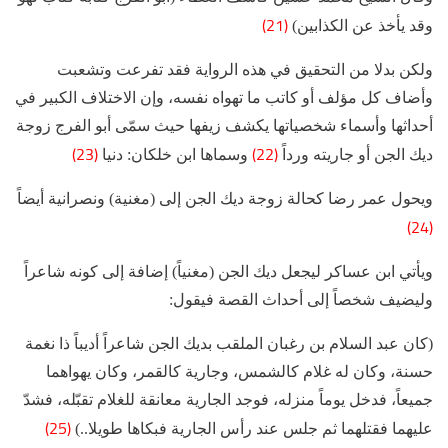
(21)
وقد يأخذ عن الكذابين)
ولكن بدلا من التحقيق في هذه الرواية فقد تفرعت وتشعبت
وأضاف كل مؤلف أو كاتب ما تهواه نفسه، وإن الاختلاف الكبير في
أحداثها وأسماء شخصياتها يكشف زيفها حيث سمّى أبو الفرج زوجة
(23)
(22)
ديك الجن أو جاريته ورداً
وسماها ابن خلكان: دنيا
ويحول عمر رضا كحالة زوجة ديك الجن إلى (مغنية) ونصرانية أيضاً
(24)
ويأتي ابن عساكر ليجعل ديك الجن (مغنياً) إضافة إلى كونه شاعراً
وليضيف شخصاً إلى أحداث القصة فيقول:
(كان عبد السلام بن رغبان الملقب بديك الجن شاعراً أديباً ذا نغمة
حسنة، وكان له غلام كالشمس، وجارية كالقمر، وكان يهواهما
جميعاً، فدخل يوماً منزله، فوجد الجارية معانقة للغلام تقبّله، فشدّ
(25)
عليهما فقتلهما ثم جلس عند رأس الجارية فبكاها طويلا..)