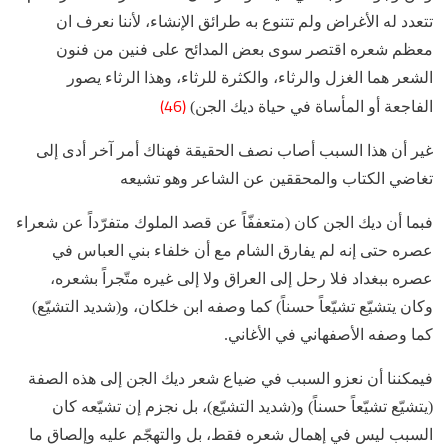
تتعدد له الأغراض ولم تتنوع به طرائق الإنشاء، لأننا نعرف ان
معظم شعره اقتصر سوى بعض المدائح على فنين من فنون
الشعر هما الغزل والرثاء، والكثرة للرثاء، وهذا الرثاء يصور
(46)
الفاجعة أو المأساة في حياة ديك الجن)
غير أن هذا السبب أصاب نصف الحقيقة فهناك أمر آخر أدى إلى
تغاضي الكتاب والمحققين عن الشاعر وهو تشيعه
فبما أن ديك الجن كان (متعففّاً عن قصد الملوك متفرّداً عن شعراء
عصره حتى إنه لم يفارق الشام مع أن خلفاء بني العباس في
عصره ببغداد فلا رحل إلى العراق ولا إلى غيره متّجراً بشعره،
وكان يتشيّع تشيّعاً حسناً) كما وصفه ابن خلكان، و(شديد التشيّع)
كما وصفه الأصفهاني في الأغاني.
فيمكننا أن نعزو السبب في ضياع شعر ديك الجن إلى هذه الصفة
(يتشيّع تشيّعاً حسناً) و(شديد التشيّع)، بل نجزم إن تشيّعه كان
السبب ليس في إهمال شعره فقط، بل والتهجّم عليه وإلصاق ما