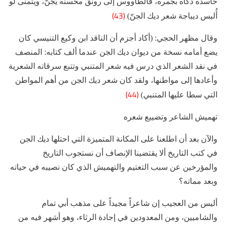
حاسده ذكاه بجمره، فالطاووس إلى رونق محسنه يَجُنّ، ويتمنّى لو
(43)
أُلبس ديباجة شعر ديك الجنّ)
وقال مظهر الحجي: (أكاد أجزم أن الناقد ابن وكيع التنيسي كان
يضع أمامه نسخة من ديوان ديك الجن عندما ألف كتابه: المنصف
في نقد الشعر الذي درس فيه شعر المتنبي وتتبع سرقاته الشعرية
وأعادها إلى مواطنها، ولقد كان شعر ديك الجن من أهم المواطن
(44)
التي سطا عليها المتنبي)
تهميش الشاعر وتضييع شعره
والآن بعد أن اطلعنا على المكانة المتميزة التي احتلها ديك الجن
في كتب التاريخ ألا يقتضينا الإنصاف أن نستجوب التاريخ
والمؤرخين عن سبب التعتيم والتهميش الذي كان نصيبه في حياته
وبعد مماته؟
أليس من العجيب إن شاعراً مجيداً على مذهب أبي تمام
والشاميين، ومن المعدودين في إجادة الرثاء، وهو أشهر فيه من