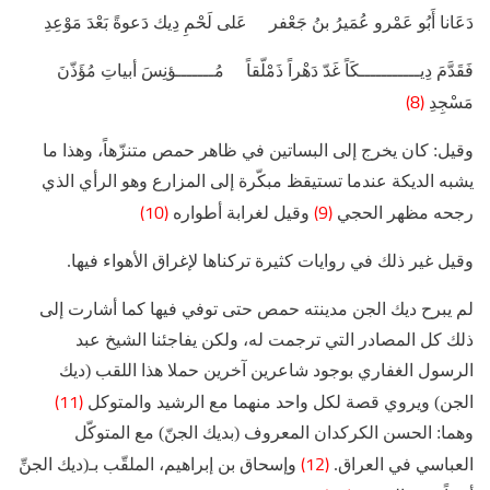
دَعَانا أَبُو عَمْرو عُمَيرُ بنُ جَعْفر عَلى لَحْمِ دِيك دَعوةً بَعْدَ مَوْعِدِ
فَقَدَّمَ دِيـــــــــــكَاً غَدّ دَهْراً ذَمْلّقاً مُـــــــؤنِسَ أبياتِ مُؤَذّنَ
(8)
مَسْجِدِ
وقيل: كان يخرج إلى البساتين في ظاهر حمص متنزّهاً، وهذا ما
يشبه الديكة عندما تستيقظ مبكّرة إلى المزارع وهو الرأي الذي
(10)
(9)
رجحه مظهر الحجي
وقيل لغرابة أطواره
وقيل غير ذلك في روايات كثيرة تركناها لإغراق الأهواء فيها.
لم يبرح ديك الجن مدينته حمص حتى توفي فيها كما أشارت إلى
ذلك كل المصادر التي ترجمت له، ولكن يفاجئنا الشيخ عبد
الرسول الغفاري بوجود شاعرين آخرين حملا هذا اللقب (ديك
(11)
الجن) ويروي قصة لكل واحد منهما مع الرشيد والمتوكل
وهما: الحسن الكركدان المعروف (بديك الجنّ) مع المتوكّل
(12)
العباسي في العراق.
وإسحاق بن إبراهيم، الملقّب بـ(ديك الجنِّ