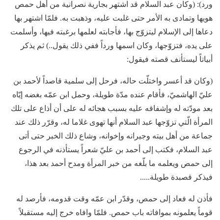
ورد): (وكان عبد السلام قد اشتهر بجارية نصرانية من أهل حمص
هويها وتمادى به الأمر حتى غلبت عليه‌، وذهبت به. فلمّا اشتهر بها
دعاها إلى الإسلام ليتزوّج بها، فأجابته لعلمها برغبته فيها، وأسلمت
على يده، فتزوّجها، وكان اسمها ورداً ففي ذلك يقول..) ثم يذكر
أبياتاً ليستأنف قصته فيقول:
(وكان قد أعسر واختلّت حاله، فرحل إلى سلمية قاصداً لأحمد بن
عليّ الهاشميّ، فأقام عنده مدّة طويلة، وحمل ابن عمّه بغضه إيّاه
بعد مودّته له وإشفاقه عليه بسبب هجائه له على أن أذاع على تلك
المرأة الّتي تزوّجها عبد السلام أنها تهوى غلاما له، وقرّر ذلك عند
جماعة من أهل بيته وجيرانه وإخوانه، وشاع ذلك الخبر حتى أتى
عبد السلام، فكتب إلى أحمد بن عليّ شعراً يستأذنه في الرجوع
إلى حمص ويعلمه ما بلّغه من خبر المرأة ومدح أحمد بعد هذا،
فيذكر قصبدة طويلة.....
فأذن له فعاد إلى حمص، وقدّر ابن عمّه وقت قدومه، فأرصد له
قوماً يعلمونه بموافاته باب حمص. فلمّا وافاه خرج إليه مستقبلاً