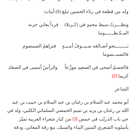
وله من قطعة في رثاء الحسين تبلغ (8) أبيات:
ونظـــرتُ سبط محمدٍ في (كـربلا) فرداً يعاني حزنه
المـكـظــــــوما
تــــــــنحو أضـالعَه سـيــوفُ أمـيـةٍ فتراهمُ الصمصوم
فالصمــصوما
فالجسمُ أضحى في الصعيدِ موزَّعاً والرأسُ أمسى في الصعادِ
(2)
كريما
الشاعر
أبو محمد عبد السلام بن رغبان بن عبد السلام بن حبيب بن عبد
الله بن رغبان بن يزيد بن تميم الحمصي السلماني الكلبي، ولد في
(3)
حي باب الدريّب في حمص
من كبار شعراء العربية تميّز
بأسلوبه الشعري المتين البناء والسبك، مع رقة المعاني، ودقة