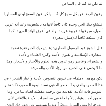
لم يكن به كما قال الشاعر:
وعينُ الرضا عن كل سوءٍ كليلةٌ ولكن عينَ السوءِ تُبدي المساويا
فتشيّع ديك الجن وحده كان كافياً لاتهامه بالشعوبية رغم أنه عربي
أصيل، من قبيلة عربية عريقة، ولد في أعرق البلاد العربية، كما
كان تشيّعه كافياً لـ (ضياع شعره)
قال الشيخ عبد الرسول الغفاري: (عاش ديك الجن فترة نضوج
المعارف الإسلامية والفنون الأدبية وكثرة العلماء والأدباء
والشعراء، وعاصر زمن تدوين هذه العلوم والأخبار والأشعار، وهذا
ما لا يخفى على الجميع من روّاد الأدب والمعرفة.
لكن مع هذا الاهتمام في تدوين النصوص الأدبية وأخبار الشعراء في
هذا العصر، والذي يعدّ العصر الذهبي نسبة لبقية العصور، تكاد تخلو
الموسوعات الأدبية القديمة من ترجمة مفصّلة لحياة شاعرنا وما
له من أخبار ونوادر إلاّ ما جاء في محاضرات الأدباء والأغاني لأبي
الفرج، لذا يقف السائل متحيّراً عندما يستفهم عن شعر ديك الجنّ،