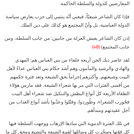
المعارضين للدولة والسلطة الحاكمة.
فإذا كان الشاعر شيعيّاً، فيعني أنّه ينتمي إلى حزب يعارض سياسة
الدولة العباسية، بل وأنّ المجتمع هو كذلك على دين الملك.
إذن كان الشاعر يعيش العزلة من جانبين: من جانب السلطة، ومن
(48)
جانب المجتمع)
لقد عاصر ديك الجن أربعة خلفاء من بني العباس هم: المهدي
والهادي والرشيد والمأمون وهم أشد حكام بني العباس عداءً لأهل
البيت وشيعتهم، وأكثرهم إجراماً بحق الشيعة وتعد فترة حكمهم
من أقسى الفترات التي مر بها شعراء الشيعة. فقد مارس هؤلاء
الطغاة الأربعة كل أنواع البطش والتنكيل ضد شعراء أهل البيت
فحُورب الشعراء، وطُوردوا، وقتّلوا وعذّبوا بأشد أنواع العذاب من
أجل عقيدتهم ومبدأهم.
في تلك الفترة الدموية التي سادها الإرهاب ووجهت السلطة فيها
كل قوّتها وسخّرت كل وسائلها لقمع الشيعة والتشيع ومحق كل ما