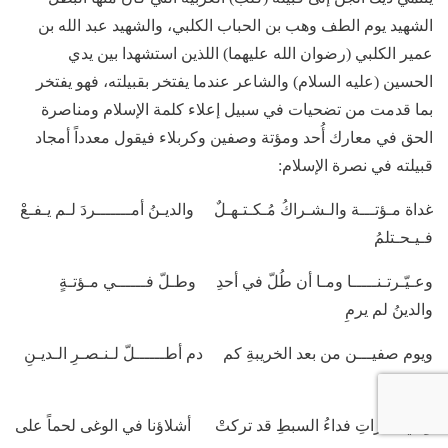
الشهيد يوم الطف وهب بن الحباب الكلبي، والشهيد عبد الله بن
عمير الكلبي (رضوان الله عليهما) اللذين استشهدا بين يدي
الحسين (عليه السلام) والشاعر عندما يفتخر بقبيلته، فهو يفتخر
بما قدمت من تضحيات في سبيل إعلاء كلمة الإسلام ومناصرة
الحق في معارك أُحد ومؤتة وصفين وكربلاء فيقول معدداً أمجاد
قبيلته في نصرة الإسلام:
غداة مـؤتـــة والـشـراكُ مُـكـتـهـلٌ والديـنُ أمـــــــردَ لـم يـفـعْ
فـيـحـتلمُ
وعـيّـرتـنـــــا ومـا أن طُلّ في أحدِ وطـلّ فــــــي مـؤتـةٍ
والدينُ لم يرمِ
ويوم صفيـــن من بعد الخريبةِ كم دم أطــــــلّ لـنـصـرِ الـديـنِ
إثـر دمِ
وفي الفراتِ فداءُ السبطِ قد تركتْ أشلاؤنا في الوغى لحماً على