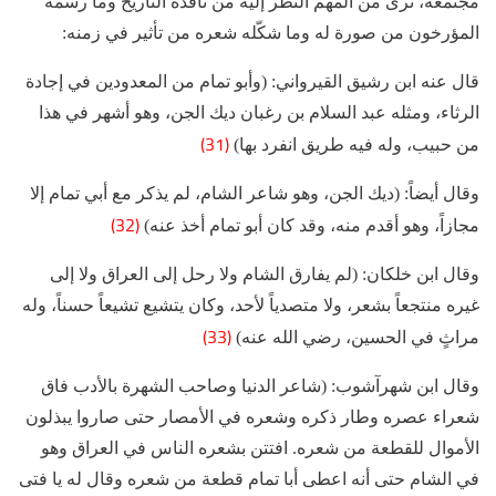
مجتمعه، نرى من المهم النظر إليه من نافذة التاريخ وما رسمه
المؤرخون من صورة له وما شكّله شعره من تأثير في زمنه:
قال عنه ابن رشيق القيرواني: (وأبو تمام من المعدودين في إجادة
الرثاء، ومثله عبد السلام بن رغبان ديك الجن، وهو أشهر في هذا
(31)
من حبيب، وله فيه طريق انفرد بها)
وقال أيضاً: (ديك الجن، وهو شاعر الشام، لم يذكر مع أبي تمام إلا
(32)
مجازاً، وهو أقدم منه، وقد كان أبو تمام أخذ عنه)
وقال ابن خلكان: (لم يفارق الشام ولا رحل إلى العراق ولا إلى
غيره منتجعاً بشعر، ولا متصدياً لأحد، وكان يتشيع تشيعاً حسناً، وله
(33)
مراثٍ في الحسين، رضي الله عنه)
وقال ابن شهرآشوب: (شاعر الدنيا وصاحب الشهرة بالأدب فاق
شعراء عصره وطار ذكره وشعره في الأمصار حتى صاروا يبذلون
الأموال للقطعة من شعره. افتتن بشعره الناس في العراق وهو
في الشام حتى أنه اعطى أبا تمام قطعة من شعره وقال له يا فتى