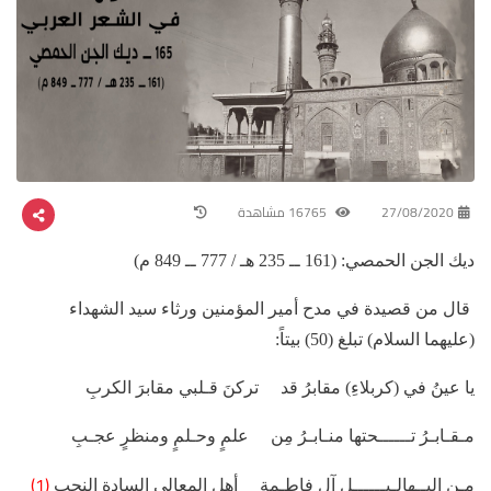
27/08/2020
16765 مشاهدة
ديك الجن الحمصي: (161 ــ 235 هـ / 777 ــ 849 م)
قال من قصيدة في مدح أمير المؤمنين ورثاء سيد الشهداء
(عليهما السلام) تبلغ (50) بيتاً:
يا عينُ في (كربلاءِ) مقابرُ قد تركنَ قـلبي مقابرَ الكربِ
مـقـابـرُ تــــــحتها منـابـرُ مِن علمٍ وحـلمٍ ومنظرٍ عجـبِ
(1)
مـن البــهالـيــــــلِ آلِ فاطـمةٍ أهلِ المعالي السادةِ النجبِ