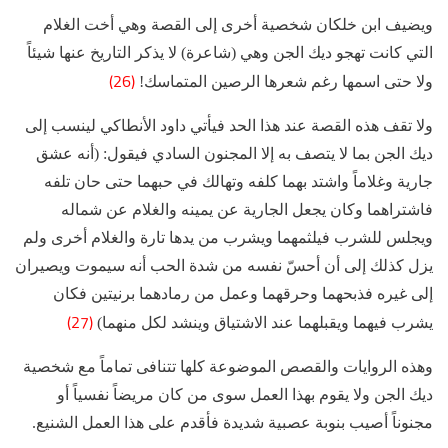
ويضيف ابن خلكان شخصية أخرى إلى القصة وهي أخت الغلام
التي كانت تهجو ديك الجن وهي (شاعرة) لا يذكر التاريخ عنها شيئاً
(26)
ولا حتى اسمها رغم شعرها الرصين المتماسك!
ولا تقف هذه القصة عند هذا الحد فيأتي داود الأنطاكي لينسب إلى
ديك الجن بما لا يتصف به إلا المجنون السادي فيقول: (أنه عشق
جارية وغلاماً واشتد بهما كلفه وتهالك في حبهما حتى حان تلفه
فاشتراهما وكان يجعل الجارية عن يمينه والغلام عن شماله
ويجلس للشرب فيلثمهما ويشرب من يدها تارة والغلام أخرى ولم
يزل كذلك إلى أن أحسّ نفسه من شدة الحب أنه سيموت ويصيران
إلى غيره فذبحهما وحرقهما وعمل من رمادهما برنيتين فكان
(27)
يشرب فيهما ويقبلهما عند الاشتياق وينشد لكل منهما)
وهذه الروايات والقصص الموضوعة كلها تتنافى تماماً مع شخصية
ديك الجن ولا يقوم بهذا العمل سوى من كان مريضاً نفسياً أو
مجنوناً أصيب بنوبة عصبية شديدة فأقدم على هذا العمل الشنيع.