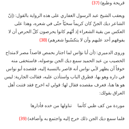
(37)
قريحة وطبع)
ويعقب الشيخ عبد الرسول الغفاري على هذه الرواية بالقول: (إنّ
الشاعر ديك الجنِّ كان كريماً سخيّاً حتّى في شعره، وهذا على
العكس من بقية الشعراء إذ أنّهم كانوا يحرصون كلّ الحرص أن لا
(38)
يفوقهم أحد عليهم وأن لا يتكسّبوا شعرهم)
وروى الدميري: (أن أبا نؤاس لما اجتاز بحمص قاصداً مصر لامتداح
الخصيب بن عبد الحميد سمع ديك الجن بوصوله، فاستخفى منه
خوفاً أن يظهر لأبي نواس أنه قاصر بالنسبة إليه، فقصده أبو نواس
في داره وهو بها، فطرق الباب واستأذن عليه، فقالت الجارية: ليس
هو ها هنا، فعرف مقصده فقال لها: قولي له اخرج فقد فتنت أهل
العراق بقولك:
موردة من كف ظبي كأنما تناولها من خده فأدارها
(39)
فلما سمع ديك الجن ذلك خرج إليه واجتمع به وأضافه)