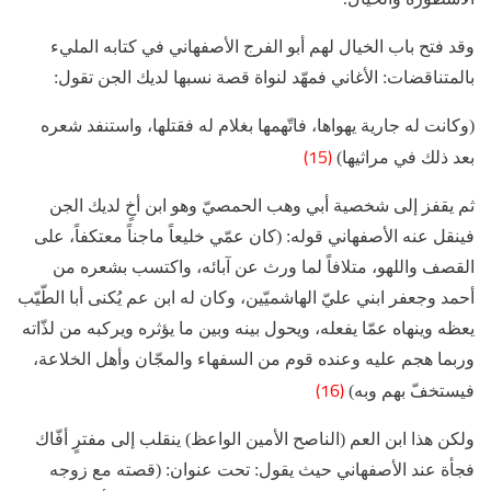
وقد فتح باب الخيال لهم أبو الفرج الأصفهاني في كتابه المليء
بالمتناقضات: الأغاني فمهّد لنواة قصة نسبها لديك الجن تقول:
(وكانت له جارية يهواها، فاتّهمها بغلام له فقتلها، واستنفد شعره
(15)
بعد ذلك في مراثيها)
ثم يقفز إلى شخصية أبي وهب الحمصيّ وهو ابن أخٍ لديك الجن
فينقل عنه الأصفهاني قوله: (كان عمّي خليعاً ماجناً معتكفاً، على
القصف واللهو، متلافاً لما ورث عن آبائه، واكتسب بشعره من
أحمد وجعفر ابني عليّ الهاشميّين، وكان له ابن عم يُكنى أبا الطّيّب
يعظه وينهاه عمّا يفعله، ويحول بينه وبين ما يؤثره ويركبه من لذّاته
وربما هجم عليه وعنده قوم من السفهاء والمجّان وأهل الخلاعة،
(16)
فيستخفّ بهم وبه)
ولكن هذا ابن العم (الناصح الأمين الواعظ) ينقلب إلى مفترٍ أفّاك
فجأة عند الأصفهاني حيث يقول: تحت عنوان: (قصته مع زوجه