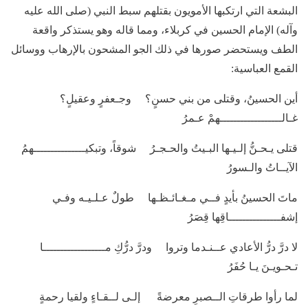
البشعة التي ارتكبها الأمويون بقتلهم سبط النبي (صلى الله عليه
وآله) الإمام الحسين في كربلاء، ومما قاله وهو يستذكر واقعة
الطف ويستحضر صورها في ذلك الجو المشحون بالإرهاب ووسائل
القمع العباسية:
أين الحسينُ، وقتلى من بني حسنٍ؟ وجـعفرٍ وعقيلٍ؟
غـالــــــــــــــــــهمْ عـمرُ
قتلى يـحـنُّ إلـيـها البـيتُ والحـجـرُ شوقاً، وتبكيـــــــــــــــهمُ
الآيــاتُ والـسورُ
ماتَ الحسينُ بأيدٍ فــي مـغـائـظـها طولٌ عـلـيـه وفـي
إشفـــــــــــــــاقِها قِصَرُ
لا درَّ درُّ الأعادي عــنـدما وتروا ودرَّ درُّكِ مــــــــــــــــــا
تـحـويـنَ يـا حُفَرُ
لما رأوا طرقاتِ الــصبرِ معرضةً إلـى لــقـاءٍ ولقيا رحمةٍ