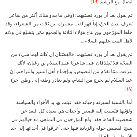
(13)
أيضاً)، مع الرشيد
ثم يقول بعد أن يورد قصتيهما: (وفي ما يبدو هناك أكثر من شاعر
يُعرف بديك الجنِّ، إذاً فهو لقب مشترك بين ثلاث من الشعراء، وقد
خلط المؤرّخون بين نتاج هؤلاء الثلاثة والجميع ممّن يتشيّع في ولائه
لأهل البيت عليهم‌ السلام....
ثم يقول بعد أن يورد قصتيهما: فالقصّتان إن كانتا لهما شيء من
الصحّة فلا تَصْدُقان على شاعرنا عبـد السلام بن رغبان، لأنّك
عرفت ممّا تقدّم من النصوص، وبإجماع أهل السير والتراجم: إنّ
عبد السلام لم يخرج من الشام، ولم يغادر وطنه إلى وطن آخر)
(14)
أما بالنسبة لسيرته وحياته فقد عبثت بها يد الأهواء والسياسة
ولوَّثتها فنُسبت إليه قصص وأحداث هي بعيدة كل البعد عن
شخصيته الفذة، فقد أولع المؤرخون في التماهي مع خيالهم في
نسج القصص حوله والزيادة فيها حتى أغرقوا في أحداثها إلى حد
الأسطورة والخيال.