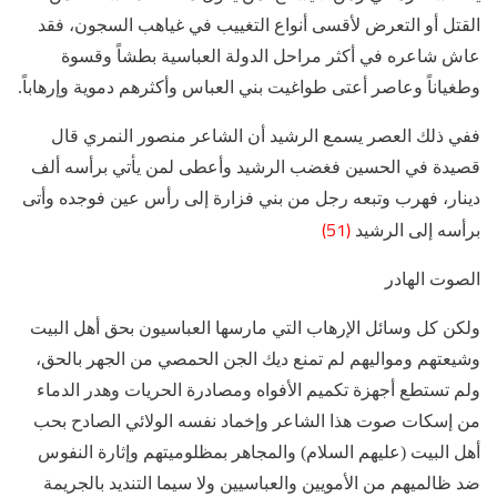
القتل أو التعرض لأقسى أنواع التغييب في غياهب السجون، فقد
عاش شاعره في أكثر مراحل الدولة العباسية بطشاً وقسوة
وطغياناً وعاصر أعتى طواغيت بني العباس وأكثرهم دموية وإرهاباً.
ففي ذلك العصر يسمع الرشيد أن الشاعر منصور النمري قال
قصيدة في الحسين فغضب الرشيد وأعطى لمن يأتي برأسه ألف
دينار، فهرب وتبعه رجل من بني فزارة إلى رأس عين فوجده وأتى
(51)
برأسه إلى الرشيد
الصوت الهادر
ولكن كل وسائل الإرهاب التي مارسها العباسيون بحق أهل البيت
وشيعتهم ومواليهم لم تمنع ديك الجن الحمصي من الجهر بالحق،
ولم تستطع أجهزة تكميم الأفواه ومصادرة الحريات وهدر الدماء
من إسكات صوت هذا الشاعر وإخماد نفسه الولائي الصادح بحب
أهل البيت (عليهم السلام) والمجاهر بمظلوميتهم وإثارة النفوس
ضد ظالميهم من الأمويين والعباسيين ولا سيما التنديد بالجريمة