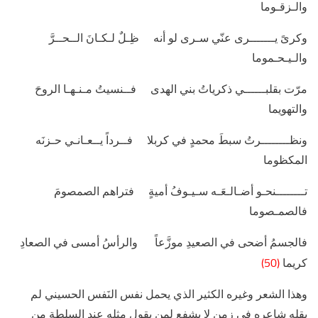
والـزقـوما
وكرىً يـــــــرى عنّي سـرى لو أنه ظِـلٌ لـكـانَ الــحــرَّ
والـيـحـموما
مرّت بقلبــــــي ذكرياتُ بني الهدى فــنسيتُ مـنـهـا الروحَ
والتهويما
ونظــــــــرتُ سبطَ محمدٍ في كربلا فــرداً يــعـانـي حـزنَه
المكظوما
تــــــــنحـو أضـالـعَـه سـيـوفُ أميةٍ فتراهم الصمصومَ
فالصمـصوما
فالجسمُ أضحى في الصعيدِ موزَّعاً والرأسُ أمسى في الصعادِ
(50)
كريما
وهذا الشعر وغيره الكثير الذي يحمل نفس النَفس الحسيني لم
يقله شاعره في زمن لا يشفع لمن يقول مثله عند السلطة من