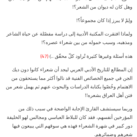
وهل كان له ديوان من الشعر؟!
ولِمْ لا يبرز إذا كان مجموعاً؟!
ولماذا افتقرت المكتبة الأدبية إلى دراسة مفصّلة عن حياة الشاعر
ومذهبه، وسبب خموله من بين شعراء عصره؟!
(47)
هذه أسئلة وغيرها كثيرة تُراود كلّ محقّق ..)
إن المطالع للتاريخ الأدبي العربي ليجد أن شعراء كانوا دون ديك
الجن في جميع الخصائص الفنية قد نالوا أكثر مما يستحقون من
الاهتمام وخُصّوا بكتابة الدراسات والبحوث عنهم ثم يهمل شعر من
فتن أهل العراق بشعره!!
وربما سيستشف القارئ الإجابة الواضحة في سبب ذلك من
المؤرخين أنفسهم، فقد كان للبلاط العباسي ومجالس لهو الخليفة
دور كبير في شهرة الشعراء فهذه هي سوقهم التي يبيعون فيها
شعرهم وضمائرهم.