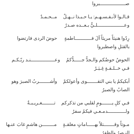
صـــــــــــــــــبروا
قـالـوا لأنـفـسـهـم: يـا حـبـذا نــهـلٌ مــحـمـدٌ
وعــــــــــــــــــلـيٌّ بـعــده صـدرُ
رِدُوا هنيئاً مريئاً آلَ فـــــــــــاطمةٍ حوضَ الردى فارتضوا
بالقتلِ واصطبروا
الحوضُ حوضُكم والـجدُّ جـــــدُّكمُ وعــــــــــــــــنـد ربّـكـم
فـي خــلـقـةٍ غِـيَـرُ
أبكيكمُ يا بني التقـــــــوى وأعولكمْ وأشـــــــربُ الصبرَ وهو
الصابُ والصبرُ
فـي كلِ يـــــــومٍ لقلبي من تذكركم تــــــــغـريـبـةٌ
ولــــــــــــدمـعـي فيكمُ سفرُ
مـوتاً وقـــــــتلاً بهـــــاماتٍ مغلقـةٍ مــــــــن هاشمٍ غابَ عنـها
النـصرُ والظفرُ