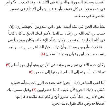
النسج، وصدق الصورة، والجزالة في الألفاظ، وقد تعددت الأغراض
في شعره فخاض كل فنونه وأبدع فيها وتجلّى الإبداع في تصوير
الخصوبة في صبغته.
نشأ ديك الجن في بيئة أدبية، يقول ابن عبدوس الجهشياري: (إنّ
حبيب بن عبد الله بن رغبان ــ الجدّ الأكبر لديك الجنِّ ــ كان كاتباً
في أيّام الخليفة المنصور، وكان يتقلّد الإعطاء، وكان موجوداً في
سنة ثلاث وأربعين ومائة، وأنّ ديك الجنِّ الشاعر من ولده، وإليه
(4)
ينسب مسجد ابن رغبان بمدينة السلام)
(5)
وكان جده الأعلى تميم من مؤتة في الأردن وهو أول من أسلم
(6)
ثم انتقلت أسرته إلى السلمية ومنها إلى حمص
أما لقب الشاعر (ديك الجن) فقد تعددت الروايات بشأنه فقيل:
(7)
سُمّي بـ (ديك الجن) لأن عينيه كانتا خضراوين
وقيل سمي ديك
الجن لإنه رثى ديكاً لأبي عمرو ذُبح وأقام منه مائدة دعا إليها
أصدقاءه وفي ذلك يقول ديك الجن: