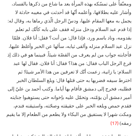
ومعنّفاً على تمسّكه بهذه المرأة بعد ما شاع من ذكرها بالفساد،
وأشار عليه بطلاقها، وأعلمه أنّها قد أحدثت في مغيبه حادثة لا
يجمل به معها المقام عليها، ودسّ الرجل الّذي رماها به، وقال له:
إذا قدم عبد السلام ودخل منزله فقف على بابه كأنّك لم تعلم
بقدومه، وناد باسم ورد، فإذا قال: من أنت؟ فقل: أنا فلان. فلمّا
نزل عبد السلام منزله وألقى ثيابه، سألها عن الخبر وأغلظ عليها،
فأجابته جواب من لم يعرف من القصّة شيئاً. فبينما هو في ذلك إذ
قرع الرجل الباب فقال: من هذا؟ فقال: أنا فلان. فقال لها عبد
السلام: يا زانية، زعمت أنّك لا تعرفين من هذا الأمر شيئا! ثم
اخترط سيفه فضربها به حتى قتلها قال: وبلغ السلطان الخبر
فطلبه، فخرج إلى دمشق فأقام بها أياما. وكتب أحمد بن عليّ إلى
أمير دمشق أن يؤمّنه، وتحمّل عليه بإخوانه حتى يستوهبوا جنايته
فقدم حمص وبلغه الخبر على حقيقته وصحّته، واستيقنه فندم،
ومكث شهرا لا يستفيق من البكاء ولا يطعم من الطعام إلا ما يقيم
(17)
رمقه)