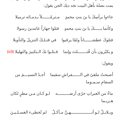
يمت بصلة بأهل البيت نجد ديك الجن يقول:
جاءوا برأسِكَ يا بنَ بنتِ محمدٍ مـترمّــــــلاً بـدمـائه ترميلا
وكأنما بـــــكَ يا بنَ بنتِ محمدٍ قتلوا جهاراً عامدينَ رسولا
قتلوكَ عطشــــــاناً ولمّا يرقبوا في قتـلـكَ التنزيلَ والتأويلا
(49)
و يكبّرون بأن قُتـــــــلتَ وإنما قـتلـوا بكَ الـتكبيرَ والتهليلا
ويقول:
أصبحتُ ملقىً في الــــــفراشِ سقيما أجـدُ النسيـــمَ من
السقامِ سـمـوما
ماءٌ من العبراتِ حرّى أرضـــــــــه لـو كـان مـن مطرٍ لكان
هـزيـما
وبـلابـلٌ لـو أنــــــــــــــــهـنَّ مـآكـلٌ لم تُخطىء الغسـلـيـنَ