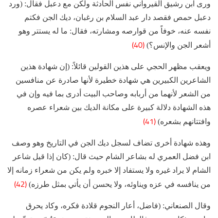
ورى ابن رشيق القيرواني نفس الحادثة ولكن مع دعبل فقال: (ورد
دعبل حمص فقصد دار عبد السلام بن رغبان، ديك الجن فكتم
نفسه عنه، خوفاً من قوارصه ومشارته، فقال: ما له يستتر وهو
(40)
أشعر الجن والإنس؟)
ويعقب مظهر الحجي على هذين القولين قائلاً: (إن شهادة هذين
الشاعرين الكبيرين هي شهادة خطيرة لأنها صادرة عن منافسين
من الشعر لأنهما من أربابه وصاحب البيت أدرى بما فيه وإن في
هذه الشهادة دلالة كبيرة على مكانة الديك بين شعراء عصره
(41)
وافتتانهم بشعره)
وهذه شهادة أخرى تضاف لسجل ديك الجن في التاريخ وهو وصف
ابن فضل العمري له بشاعر الشام حيث قال: (كان إذا قيل شاعر
الشام لا يراد غيره ولا يستفاد إلا خبره ولم يكن من شعراء زمانه إلا
(42)
من ينافسه في عزه ويناوئه، ولا يحسن أن يأتي بمثل طرزه)
وقال الصنعاني: (فاضل، أعار النجوم قلادة فكره، وكاد يحرق