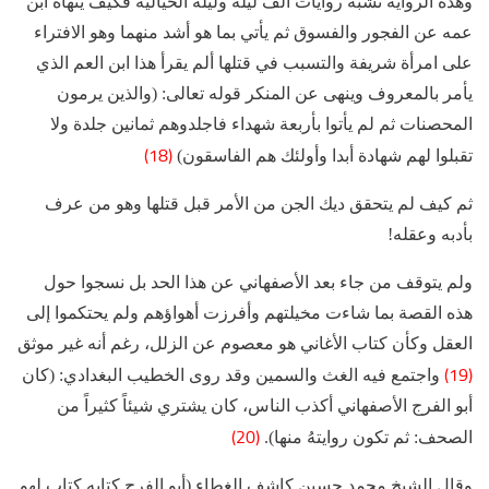
وهذه الرواية تشبه روايات ألف ليلة وليلة الخيالية فكيف ينهاه ابن
عمه عن الفجور والفسوق ثم يأتي بما هو أشد منهما وهو الافتراء
على امرأة شريفة والتسبب في قتلها ألم يقرأ هذا ابن العم الذي
يأمر بالمعروف وينهى عن المنكر قوله تعالى: (والذين يرمون
المحصنات ثم لم يأتوا بأربعة شهداء فاجلدوهم ثمانين جلدة ولا
(18)
تقبلوا لهم شهادة أبدا وأولئك هم الفاسقون)
ثم كيف لم يتحقق ديك الجن من الأمر قبل قتلها وهو من عرف
بأدبه وعقله!
ولم يتوقف من جاء بعد الأصفهاني عن هذا الحد بل نسجوا حول
هذه القصة بما شاءت مخيلتهم وأفرزت أهواؤهم ولم يحتكموا إلى
العقل وكأن كتاب الأغاني هو معصوم عن الزلل، رغم أنه غير موثق
(19)
واجتمع فيه الغث والسمين وقد روى الخطيب البغدادي: (كان
أبو الفرج الأصفهاني أكذب الناس، كان يشتري شيئاً كثيراً من
(20)
الصحف: ثم تكون روايتهُ منها).
وقال الشيخ محمد حسين كاشف الغطاء (أبو الفرج كتابه كتاب لهو