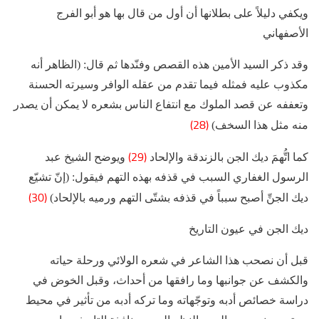
ويكفي دليلاً على بطلانها أن أول من قال بها هو أبو الفرج
الأصفهاني
وقد ذكر السيد الأمين هذه القصص وفنّدها ثم قال: (الظاهر أنه
مكذوب عليه فمثله فيما تقدم من عقله الوافر وسيرته الحسنة
وتعففه عن قصد الملوك مع انتفاع الناس بشعره لا يمكن أن يصدر
(28)
منه مثل هذا السخف)
(29)
كما اتُّهمَ ديك الجن بالزندقة والإلحاد
ويوضح الشيخ عبد
الرسول الغفاري السبب في قذفه بهذه التهم فيقول: (إنّ تشيّع
(30)
ديك الجنِّ أصبح سبباً في قذفه بشتّى التهم ورميه بالإلحاد)
ديك الجن في عيون التاريخ
قبل أن نصحب هذا الشاعر في شعره الولائي ورحلة حياته
والكشف عن جوانبها وما رافقها من أحداث، وقبل الخوض في
دراسة خصائص أدبه وتوجّهاته وما تركه أدبه من تأثير في محيط