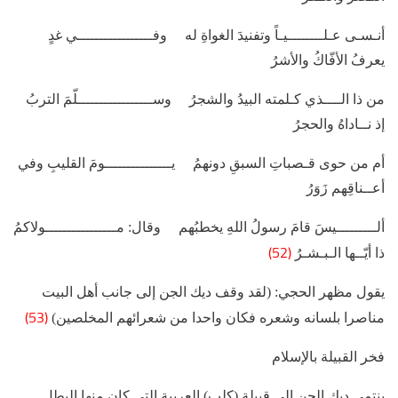
أنـسـى عـلــــــــيـاً وتفنيدَ الغواةِ له وفـــــــــــــــــي غدٍ
يعرفُ الأفّاكُ والأشرُ
من ذا الــــذي كـلمته البيدُ والشجرُ وســـــــــــــــــلّمَ التربُ
إذ نــاداهُ والحجرُ
أم من حوى قـصباتِ السبقِ دونهمُ يـــــــــــــــومَ القليبِ وفي
أعــناقِهم زَوَرُ
ألـــــــــيسَ قامَ رسولُ اللهِ يخطبُهم وقال: مــــــــــــــــولاكمُ
(52)
ذا أيّــها الـبـشـرُ
يقول مظهر الحجي: (لقد وقف ديك الجن إلى جانب أهل البيت
(53)
مناصرا بلسانه وشعره فكان واحدا من شعرائهم المخلصين)
فخر القبيلة بالإسلام
ينتمي ديك الجن إلى قبيلة (كلب) العربية التي كان منها البطل