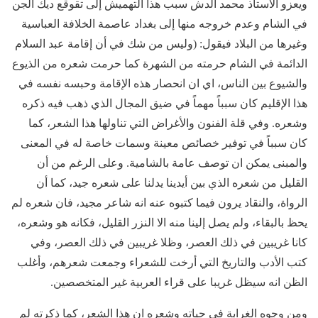
ويعزو الأستاذ محمد الدش سبب هذا التهميش إلى تقوقع ديك الجن
في الشام وعدم خروجه منها إلى بغداد عاصمة الخلافة العباسية
وغيرها من البلاد فيقول: (وليس من شك في أن إقامة عبد السلام
الدائمة في الشام حرمته من الشهرة كما حرمت شعره من الذيوع
والشيوع بين الناس، اي ان انحصار هذه الإقامة وحبسه نفسه في
هذا الإقليم كان سبباً مهماً في ضيق المجال الذي ذهب فيه ذكره
وشعره. وفي قلة الفنون والأغراض التي تناولها هذا الشعر، كما
كان سبباً في توفير خصائص معينة وسمات خاصة له في المعنى
والمبنى يمكن ان توصف عامة بالشامية. وعلى الرغم من أن
القليل من شعره الذي بين أيدينا يدلنا على شعره جيد، كما أن
الرواة، والنقاد يرون فيما كتبوه عنه انه شاعر مجيد، فان شعره لم
يحظ بالبقاء، ولم يصل إلينا منه الا النزر القليل، فكانه هو وشعره،
كانا غريبين في ذلك العصر، وظلا غريبين في ذلك العصر، وفي
كتب الأدب والتاريخ التي أرخت للشعراء وجمعت شعرهم، وأغلب
الظن انه سيظل غريبا على قراء العربية غير المتخصصين.
ومن وجوه الغرابة في حياته وشعره ان هذا الشعر، كما ذكرته لم