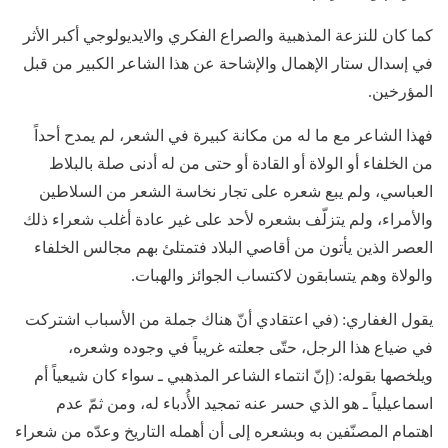
كما كان للنزعة المذهبية والصراع الفكري والايديولوجي أكبر الأثر
في إسدال ستار الإهمال والإشاحة عن هذا الشاعر الكبير من قبل
المؤرخين.
فهذا الشاعر مع ما له من مكانة كبيرة في الشعر، لم يمدح أحداً
من الخلفاء أو الولاة أو القادة أو حتى من له أدنى صلة بالبلاط
العباسي، ولم يبع شعره على تجار نخاسة الشعر من السلاطين
والأمراء، ولم يتزلّف بشعره لأحد على غير عادة أغلب شعراء ذلك
العصر الذين يأتون من أقاصي البلاد فتمتلئ بهم مجالس الخلفاء
والولاة وهم يتسابقون لاكتساب الجوائز والهبات.
يقول الغفاري: (في اعتقادي أنّ هناك جملة من الأسباب اشتركت
في ضياع هذا الرجل، حتّى جعلته غريباً في وجوده وشعره،
ويلخصها بقوله: (إنّ انتماء الشاعر المذهبي ـ سواء كان شيعياً أم
اسماعيلياً ـ هو الذي حسر عنه تمجيد الأُدباء له، ومن ثمّ عدم
اهتمام المصنّفين به وبشعره إلى أن أهمله التاريخ وعدّه من شعراء