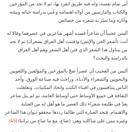
أبي تمام نفسه، وله فيه طريق انفرد بها، ثم لا تجد من المؤرخين
والكتاب والدارسين من أولاه اهتمامه وعُني بدراسة حياته وبيئته
وآثاره وما تميّز به شعره من خصائص
أليس عجيباً أن شاعراً قصده أشهر شاعرين في عصرهما وقالا له
أنت: (أشعر الجن والإنس) و(فتنت أهل العراق بشعرك) ثم لا تجد
من يتناول هذا الشعر الذي فتن أهل الشعر وهم أهل العراق
بالدراسة والبحث؟
أليس من العجيب أن عصراً ضجّ بالمؤرخين والمؤلفين واللغويين
والنحويين والشعراء والأدباء، وراجت فيه صناعة الورق، وأخذ
الناس يتنافسون في اقتناء الكتب واتخاذ المكتبات، وتغلغلت
الثقافة في جميع الأوساط حتى أوساط العامة، ثم لم ينل شاعر
يعدّ في طليعة شعراء ذلك العصر ما هو أهل له من العناية
والاهتمام. فتجد العبارة التي طالما رددها محققو ديوان هذا الشاعر
(45)
وغيره ممن على شاكلته وهي: (ضاع، مع ما ضاع من تراثنا)