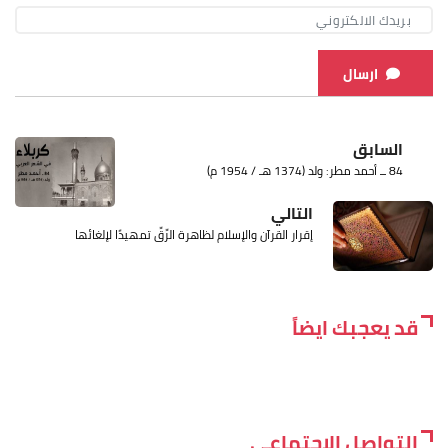
ارسال
السابق
84 ــ أحمد مطر: ولد (1374 هـ / 1954 م)
التالي
إقرار القرآن والإسلام لظاهرة الرِّقِّ تمهيدًا لإلغائها
قد يعجبك ايضاً
التواصل الاجتماعي