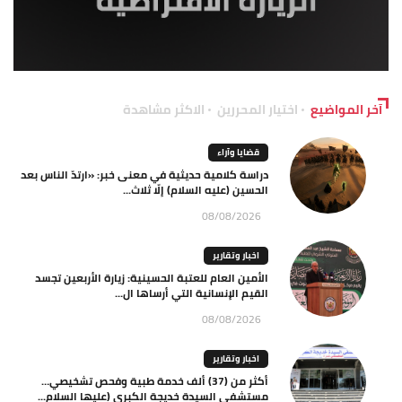
آخر المواضيع
اختيار المحررين
الاكثر مشاهدة
قضايا وآراء
دراسة كلامية حديثية في معنى خبر: «ارتدّ الناس بعد
الحسين (عليه السلام) إلّا ثلاث...
08/08/2026
اخبار وتقارير
الأمين العام للعتبة الحسينية: زيارة الأربعين تجسد
القيم الإنسانية التي أرساها ال...
08/08/2026
اخبار وتقارير
أكثر من (37) ألف خدمة طبية وفحص تشخيصي…
مستشفى السيدة خديجة الكبرى (عليها السلام...