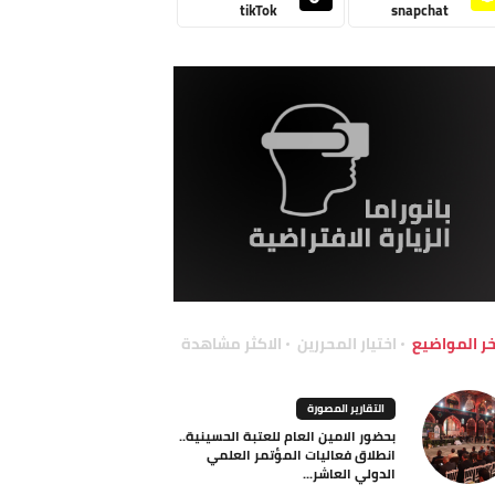
tikTok
snapchat
خر المواضيع
اختيار المحررين
الاكثر مشاهدة
التقارير المصورة
بحضور الامين العام للعتبة الحسينية..
انطلاق فعاليات المؤتمر العلمي
الدولي العاشر...