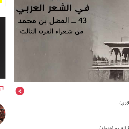
آ
ادي)
ُ القـومِ تُختطفُ