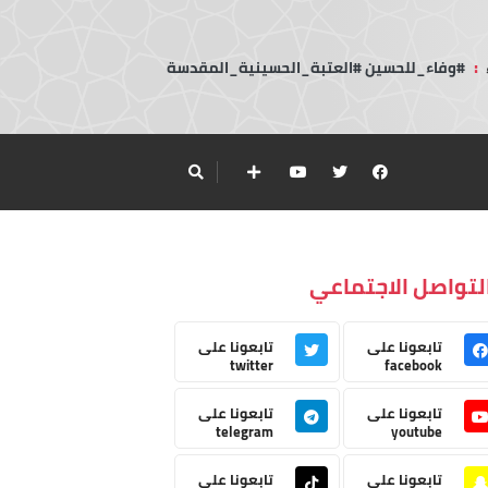
:
#وفاء_للحسين #العتبة_الحسينية_المقدسة
لتواصل الاجتماعي
تابعونا على
تابعونا على
twitter
facebook
تابعونا على
تابعونا على
telegram
youtube
تابعونا على
تابعونا على