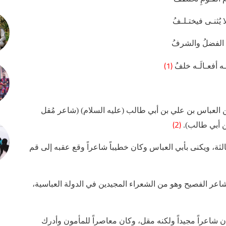
يُثنـى فيختـلـفُ
 الفضلُ والشرفُ
(1)
ـه أفعـالَـه خلفُ
 العباس بن علي بن أبي طالب (عليه السلام) (شاعر مُقل
(2)
ن أبي طالب).
الثة، ويكنى بأبي العباس وكان خطيباً شاعراً وقع عقبه إلى قم
اعر الفصيح وهو من الشعراء المجيدين في الدولة العباسية،
ان شاعراً مجيداً ولكنه مقل، وكان معاصراً للمأمون وأدرك