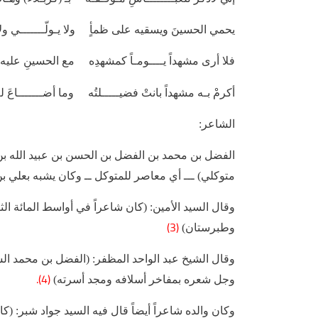
يحمي الحسينَ ويسقيه على ظمأٍ ولا يـولّـــــــي ولا 
فلا أرى مشهداً يــــومـاً كمشهدِه مع الحسينِ عليه
أكرمْ بـه مشهداً بانتْ فضيـــــلتُه وما أضـــــــاعَ ل
الشاعر:
الفضل بن محمد بن الفضل بن الحسن بن عبيد الله بن
متوكلي) ـــ أي معاصر للمتوكل ــ وكان يشبه بعلي ب
وقال السيد الأمين: (كان شاعراً في أواسط المائة الث
(3)
وطبرستان)
وقال الشيخ عبد الواحد المظفر: (الفضل بن محمد الش
(4).
وجل شعره بمفاخر أسلافه ومجد أسرته)
وكان والده شاعراً أيضاً قال فيه السيد جواد شبر: (ك