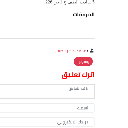
5 ــ أدب الطف ج 1 ص 226
المرفقات
:
محمد طاهر الصفار
وسوم :
اترك تعليق