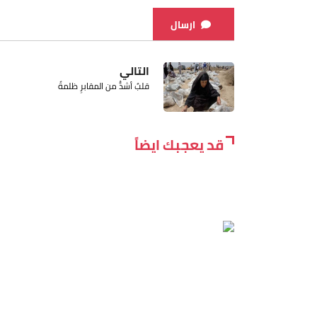
ارسال
التالي
قلبٌ أشدُّ من المقابرِ ظلمةً
قد يعجبك ايضاً