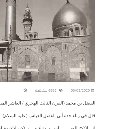
03/03/2020
6885 مشاهدة
الفضل بن محمد (القرن الثالث الهجري / العاشر الميل
قال في رثاء جده أبي الفضل العباس (عليه السلام):
إني لأذكرُ للعبــــــــاسِ مـوقـفَـه بـ (كربـلاءَ) وهـام