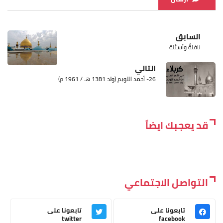
السابق
نافلةٌ وأسئلة
التالي
26- أحمد اللويم (ولد 1381 هـ / 1961 م)
قد يعجبك ايضاً
التواصل الاجتماعي
تابعونا على
تابعونا على
twitter
facebook