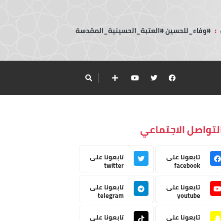
:
#وفاء_للحسين #العتبة_الحسينية_المقدسة
لتواصل الاجتماعي
تابعونا على
تابعونا على
twitter
facebook
تابعونا على
تابعونا على
telegram
youtube
تابعونا على
تابعونا على