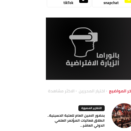
tikTok
snapchat
خر المواضيع
اختيار المحررين
الاكثر مشاهدة
التقارير المصورة
بحضور الامين العام للعتبة الحسينية..
انطلاق فعاليات المؤتمر العلمي
الدولي العاشر...