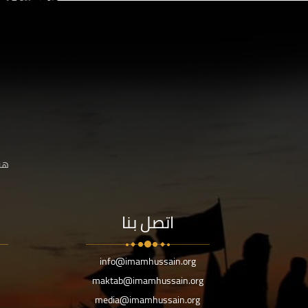
هنا
اتصل بنا
info@imamhussain.org
maktab@imamhussain.org
media@imamhussain.org