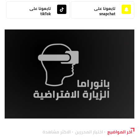
تابعونا على
تابعونا على
tikTok
snapchat
آخر المواضيع
اختيار المحررين
الاكثر مشاهدة