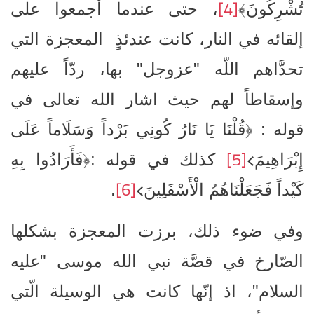
[4]
تُشْرِكُونَ﴾
، حتى عندما أجمعوا على
إلقائه في النار، كانت عندئذٍ المعجزة التي
تحدَّاهم اللّه "عزوجل" بها، ردّاً عليهم
وإسقاطاً لهم حيث اشار الله تعالى في
قوله : ﴿قُلْنَا يَا نَارُ كُونِي بَرْداً وَسَلَاماً عَلَى
[5]
﴾
إِبْرَاهِيمَ
كذلك في قوله :﴿فَأَرَادُوا بِهِ
[6]
﴾
كَيْداً فَجَعَلْنَاهُمُ الْأَسْفَلِينَ
.
وفي ضوء ذلك، برزت المعجزة بشكلها
الصّارخ في قصَّة نبي الله موسى "عليه
السلام"، اذ إنّها كانت هي الوسيلة الّتي