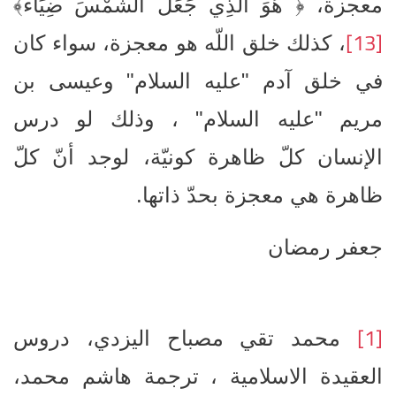
معجزة، ﴿ هُوَ الَّذِي جَعَلَ الشَّمْسَ ضِيَاءً﴾
[13]
، كذلك خلق اللّه هو معجزة، سواء كان
في خلق آدم "عليه السلام" وعيسى بن
مريم "عليه السلام" ، وذلك لو درس
الإنسان كلّ ظاهرة كونيّة، لوجد أنّ كلّ
ظاهرة هي معجزة بحدّ ذاتها.
جعفر رمضان
[1]
محمد تقي مصباح اليزدي، دروس
العقيدة الاسلامية ، ترجمة هاشم محمد،