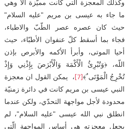
وكذلك المعجزة التي كانت مميّزة الا وهي
ما جاء به عيسى بن مريم "عليه السلام"
حيث كان عصره عصر الطّبّ والاطباء،
فجاء بما أسقط كلّ عنفوان الأطبّاء، حيث
أحيا الموتى، وأبرأ الأكمه والأبرص بإذن
اللّه، ﴿وَتُبْرِئُ الْأَكْمَهَ وَالْأَبْرَصَ بِإِذْنِي وَإِذْ
[7]
تُخْرِجُ الْمَوْتَى ٌ﴾
، يمكن القول ان معجزة
النبي عيسى بن مريم كانت في دائرة زمنيّة
محدودة لأجل مواجهة التحدّي، ولكن عندما
انطلق نبي الله عيسى "عليه السلام"، لم
يجعل معجزته هي أساس المواجهة الّتي