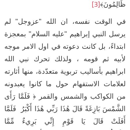
[3]
ظَالِمُونَ﴾
في الوقت نفسه، ان الله "عزوجل" لم
يرسل النبي إبراهيم "عليه السلام" بمعجزة
ابتداءً، بل كانت دعوته في اول الامر موجه
لأبيه ثم قومه ، ولذلك تحرك نبي الله
ابراهيم بأساليب تربوية متعدّدة، منها أثارته
لعلامات الاستفهام حول ما كانوا يعبدونه
من الكواكب والشمس والقمر ﴿ فَلَمَّا رَأَى
الشَّمْسَ بَازِغَةً قَالَ هَٰذَا رَبِّي هَٰذَا أَكْبَرُ فَلَمَّا
أَفَلَتْ قَالَ يَا قَوْمِ إِنِّي بَرِيءٌ مِّمَّا