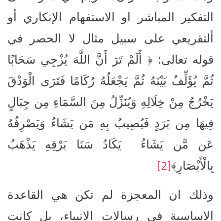
التفكير المباشر او الاستفهام الإنكاري أو
ألتقريعي على سبيل مثال لا الحصر في
قوله تعالى: ﴿ أَلَمْ تَرَ أَنَّ اللَّهَ يُزْجِي سَحَابًا
ثُمَّ يُؤَلِّفُ بَيْنَهُ ثُمَّ يَجْعَلُهُ رُكَامًا فَتَرَى الْوَدْقَ
يَخْرُجُ مِنْ خِلَالِهِ وَيُنَزِّلُ مِنَ السَّمَاءِ مِن جِبَالٍ
فِيهَا مِن بَرَدٍ فَيُصِيبُ بِهِ مَن يَشَاءُ وَيَصْرِفُهُ
عَن مَّن يَشَاءُ يَكَادُ سَنَا بَرْقِهِ يَذْهَبُ
[2]
بِالْأَبْصَارِ﴾
وذلك ان المعجزة لم تكن هي القاعدة
الاساسية في رسالات الانبياء، بل كانت