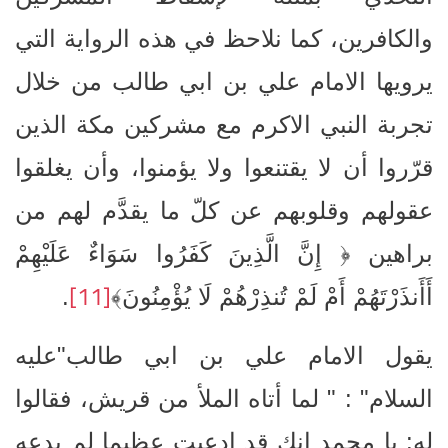
والكافرين، كما نلاحظ في هذه الرواية التي
يرويها الامام علي بن ابي طالب من خلال
تجربة النبي الاكرم مع مشركين مكة الذين
قرّروا أن لا يقتنعوا ولا يؤمنوا، وأن يغلقوا
عقولهم وقلوبهم عن كلّ ما يقدَّم لهم من
براهين ﴿ إِنَّ الَّذِينَ كَفَرُوا سَوَاءٌ عَلَيْهِمْ
[11]
أَأَنذَرْتَهُمْ أَمْ لَمْ تُنذِرْهُمْ لَا يُؤْمِنُونَ﴾
.
يقول الامام علي بن ابي طالب"عليه
السلام" : " لما أتاه الملأ من قريش، فقالوا
له: يا محمد إنك قد ادعيت عظيما لم يدعه