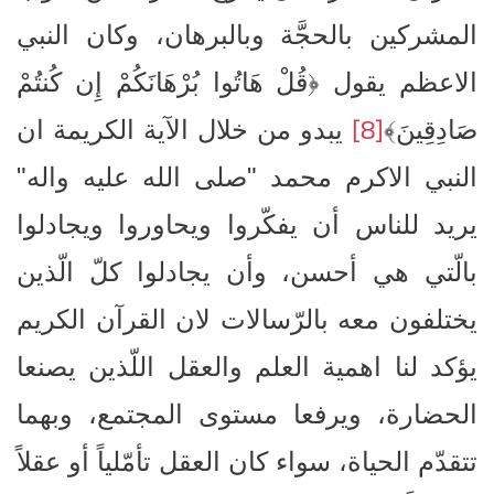
المشركين بالحجَّة وبالبرهان، وكان النبي
الاعظم يقول ﴿قُلْ هَاتُوا بُرْهَانَكُمْ إِن كُنتُمْ
[8]
صَادِقِينَ﴾
يبدو من خلال الآية الكريمة ان
النبي الاكرم محمد "صلى الله عليه واله"
يريد للناس أن يفكّروا ويحاوروا ويجادلوا
بالّتي هي أحسن، وأن يجادلوا كلّ الّذين
يختلفون معه بالرّسالات لان القرآن الكريم
يؤكد لنا اهمية العلم والعقل اللّذين يصنعا
الحضارة، ويرفعا مستوى المجتمع، وبهما
تتقدّم الحياة، سواء كان العقل تأمّلياً أو عقلاً