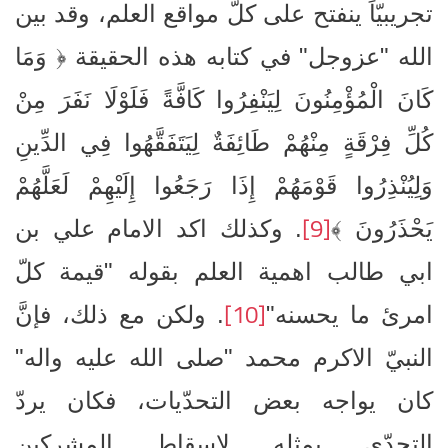
تجريبيّاً ينفتح على كلّ مواقع العلم، وقد بين
الله "عزوجل" في كتابه هذه الحقيقة ﴿ وَمَا
كَانَ الْمُؤْمِنُونَ لِيَنْفِرُوا كَافَّةً فَلَوْلَا نَفَرَ مِنْ
كُلِّ فِرْقَةٍ مِنْهُمْ طَائِفَةٌ لِيَتَفَقَّهُوا فِي الدِّينِ
وَلِيُنْذِرُوا قَوْمَهُمْ إِذَا رَجَعُوا إِلَيْهِمْ لَعَلَّهُمْ
[9]
يَحْذَرُونَ ﴾
. وكذلك اكد الامام علي بن
ابي طالب اهمية العلم بقوله "قيمة كلّ
[10]
امرئ ما يحسنه"
. ولكن مع ذلك، فإنَّ
النبيّ الاكرم محمد "صلى الله عليه واله"
كان يواجه بعض التحدّيات، فكان يردّ
التحدّي بمثله لإسقاط المشركين