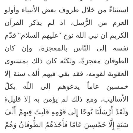
استثناءً من خلال ظروف بعض الأنبياء وأولو
العزم من الرُّسل، اذ لم يذكر القرآن
الكريم ان نبي الله نوح "عليهم السلام" قدّم
نفسه إلى النّاس بالمعجزة، وإن كان
الطوفان معجزةً، ولكنّه كان ذلك بمستوى
العقوبة لقومه، فقد بقي فيهم ألف سنة إلا
خمسين عاماً يدعوهم إلى اللّه بكلّ
الأساليب، ومع ذلك لم يؤمن به إلا قليل﴿
وَلَقَدْ أَرْسَلْنَا نُوحًا إِلَىٰ قَوْمِهِ فَلَبِثَ فِيهِمْ أَلْفَ
سَنَةٍ إِلَّا خَمْسِينَ عَامًا فَأَخَذَهُمُ الطُّوفَانُ وَهُمْ