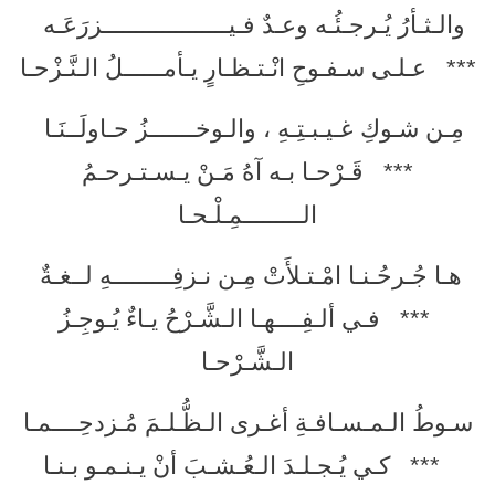
والـثـأرُ يُـرجـئُـه وعـدٌ فـيـــــــــــــــــــزرَعَـه
*** عـلـى سـفـوحِ انْـتـظـارٍ يـأمــــــلُ الـنَّـزْحـا
مِـن شـوكِ غـيـبـتِـهِ ، والـوخـــــــزُ حـاولَــنَـا
*** قَـرْحـا بـه آهُ مَـنْ يـسـتـرحـمُ
الـــــــــمِـلْـحـا
هـا جُـرحُـنـا امْـتـلأَتْ مِـن نـزفِـــــــــهِ لــغـةٌ
*** فـي ألـفِــــهـا الـشَّـرْحُ يـاءٌ يُـوجِـزُ
الـشَّـرْحـا
سـوطُ الـمـسـافـةِ أغـرى الـظُّـلـمَ مُـزدحِــــمـا
*** كـي يُـجـلـدَ الـعُـشـبَ أنْ يـنـمـو بـنـا