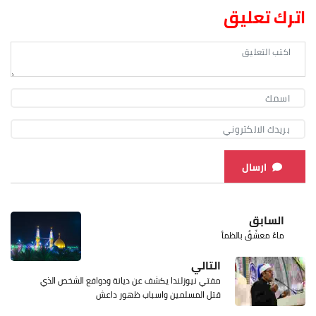
اترك تعليق
ارسال
السابق
ماءٌ معشّقٌ بالظمأ
التالي
مفتي نيوزلندا يكشف عن ديانة ودوافع الشخص الذي
قتل المسلمين واسباب ظهور داعش