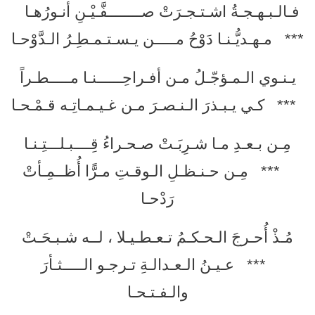
فـالـبـهـجـةُ اشـتـجـرَتْ صــــــــفَّـيْـنِ أنـورُهـا
*** مـهـديُّـنـا دَوْحُ مـــــن يـسـتـمـطِـرُ الـدَّوْحـا
يـنـوي الـمـؤجّـلُ مـن أفـراحِــــــنـا مـــــطـراً
*** كـي يـبـذرَ الـنـصـرَ مـن غـيـمـاتِـه قـمْـحـا
مِـن بـعـدِ مـا شـرِبَـتْ صـحـراءُ قِــــبـلـــتِـنـا
*** مِـن حـنـظـلِ الـوقـتِ مـرًّا أُظــمِـأتْ
رَدْحـا
مُـذْ أُحـرجَ الـحـكـمُ تـعـطـيـلا ، لــه شـبـحَـتْ
*** عـيـنُ الـعـدالـةِ تـرجـو الـــــثـأرَ
والـفـتـحـا