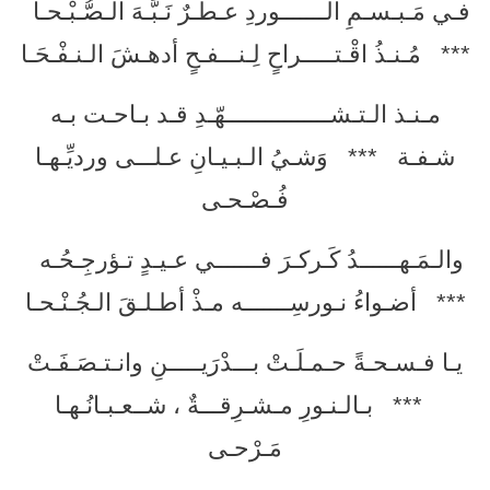
فـي مَـبـسـمِ الـــــــوردِ عـطـرٌ نَـبَّـهَ الـصُّـبْـحـا
*** مُـنـذُ اقْـتـــــراحٍ لِـنـــفـحٍ أدهـشَ الـنـفْـحَـا
مـنـذ الـتـشــــــــــــــــهّـدِ قـد بـاحـت بـه
شـفـة *** وَشـيُ الـبـيـانِ عـلـــى ورديِّـهـا
فُـصْـحـى
والـمَـهــــــدُ كَـركـرَ فـــــــي عـيـدٍ تـؤرجِـحُـه
*** أضـواءُ نـورسِـــــــه مـذْ أطـلـقَ الـجُـنْـحـا
يـا فـسـحـةً حـمـلَـتْ بـــدْرَيـــــنِ وانـتـصَـفَـتْ
*** بـالـنـورِ مـشـرِقـــةٌ ، شــعـبـانُـهـا
مَـرْحـى