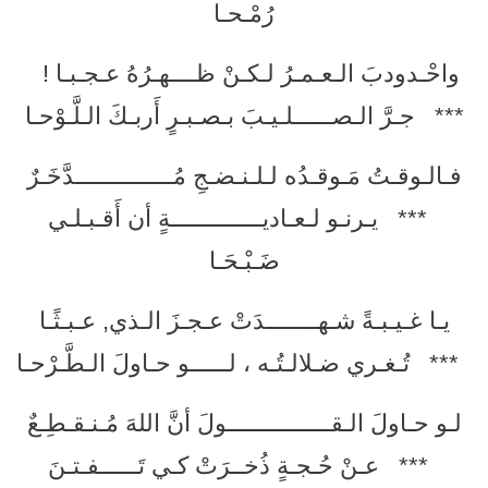
رُمْـحـا
واحْـدودبَ الـعـمـرُ لـكـنْ ظــــهـرُهُ عـجـبـا !
*** جـرَّ الـصــــــلـيـبَ بـصـبـرٍ أَربـكَ الـلَّـوْحـا
فـالـوقـتُ مَـوقـدُه لـلـنـضـجِ مُـــــــــــــــدَّخَـرٌ
*** يـرنـو لـعـاديــــــــــــــةٍ أن أَقـبـلـي
ضَـبْـحَـا
يـا غـيـبـةً شـهــــــــدَتْ عـجـزَ الـذي, عـبـثًـا
*** تُـغـري ضـلالـتُـه ، لــــــو حـاولَ الـطَّـرْحـا
لـو حـاولَ الـقــــــــــــــــولَ أنَّ اللهَ مُـنـقـطِـعٌ
*** عـنْ حُـجـةٍ ذُخــرَتْ كـي تَــــــفـتـنَ