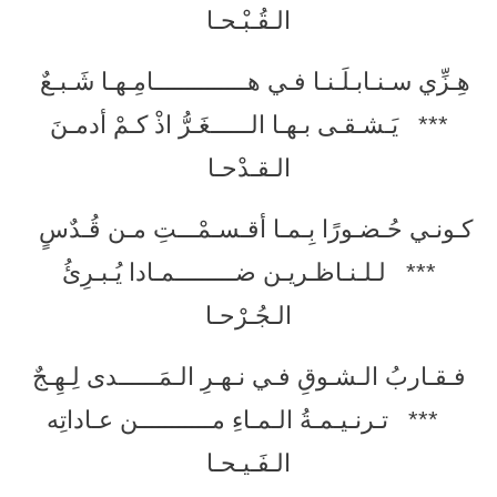
الـقُـبْـحـا
هِـزِّي سـنـابـلَـنـا فـي هــــــــــــــامِـهـا شَـبـعٌ
*** يَـشـقـى بـهـا الــــــغَـرُّ اذْ كـمْ أدمـنَ
الـقـدْحـا
كـونـي حُـضـورًا بِـمـا أقـسـمْـــتِ مـن قُـدٌسٍ
*** لـلـنـاظـريـن ضـــــــــمـادا يُـبـرِئُ
الـجُـرْحـا
فـقـاربُ الـشـوقِ فـي نـهـرِ الـمَــــــدى لِـهِـجٌ
*** تـرنـيـمـةُ الـمـاءِ مـــــــــــن عـاداتِه
الـفَـيـحـا