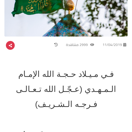
11/04/2019
2999 مشاهدة
فـي مـيـلاد حـجـة الله الإمـام
الـمـهـدي (عـجّـل الله تـعـالـى
فـرجـه الـشـريـف)