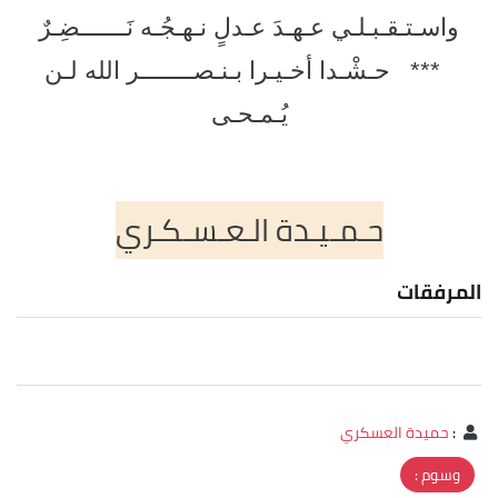
واسـتـقـبـلـي عـهـدَ عـدلٍ نـهـجُـه نَـــــــضِـرٌ
*** حـشْـدا أخـيـرا بـنـصــــــــر الله لـن
يُـمـحـى
حـمـيـدة الـعـسـكـري
المرفقات
:
حميدة العسكري
وسوم :