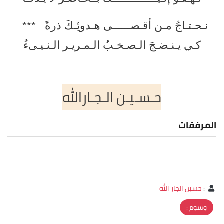
نـحـتـاجُ مـن أقـصــــــى هـدوئِـكَ ذرةً ***
كـي يـنـضـجَ الـصـخـبُ الـمـريـر الـنـيـىءُ
حـسـيـن الـجـارالله
المرفقات
:
حسين الجار الله
وسوم :