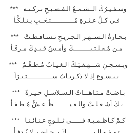
وسـفـيـرُكَ الــشـمـعُ الـفـصـيـحِ تـركـتـه ***
فـي كـلِّ عـثـرةِ مُـــــــــــــتـعَــبٍ يـتـلـكَّـأ
بـحـارةُ الـســهـرِ الـجـريـحِ تـسـاقـطـتْ ***
مـن مُـقـلـتـيـــــــــكَ وأمـسُ قـيـدِكَ مـرفَـأ
وبـسـجـنِ شـــهـقـتِـكَ الـغـيـابُ مُـطـعَّـمٌ ***
بـيـسـوع إذ لا ذكـريـاتُ ســــــــــــــتـبـرَأ
بـاضـتْ مـتـاهـــاتُ الـسـلاسـلِ حـيـرةً ***
بـكَ أشـعـلـتْ والـغـيـــــــــظُ عـشٌّ مُـطـفـأ
كـمْ كـاظـمـيـة فــــــي ثــلـوجِ عـنـائـنـا ***
تـهـفـو إلـيـــــــــــــــكَ بــحـاضـر لا يُـدفـأ