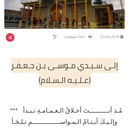
27/03/2019
2441 مشاهدة
إلـى سـيـدي مـوسـى بـن جـعـفـر
(عـلـيـه الـسـلام)
مُـذ أنـــــــــــتَ أخـلاقُ الـغـمـامـةِ تـبـدأ ***
وإلـيـكَ أيـتـامُ الـمـواســــــــــــــــمِ تـلـجَـأ