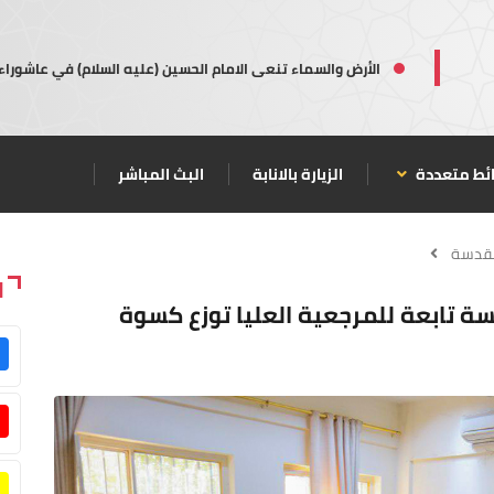
الأرض والسماء تنعى الامام الحسين (عليه السلام) في عاشوراء
ئط متعددة
الزيارة بالانابة
البث المباشر
مقدسة
ا
سة تابعة للمرجعية العليا توزع كسوة