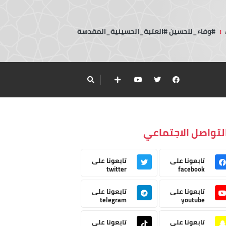
:
#وفاء_للحسين #العتبة_الحسينية_المقدسة
لتواصل الاجتماعي
تابعونا على
تابعونا على
twitter
facebook
تابعونا على
تابعونا على
telegram
youtube
تابعونا على
تابعونا على