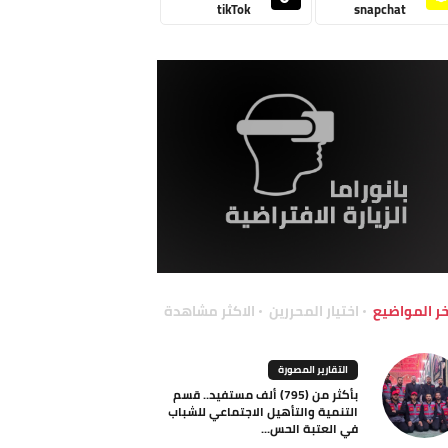
tikTok
snapchat
خر المواضيع
اختيار المحررين
الاكثر مشاهدة
التقارير المصورة
بأكثر من (795) ألف مستفيد.. قسم
التنمية والتأهيل الاجتماعي للشباب
في العتبة الحس...