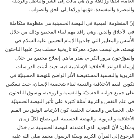
العامة، أيدها وزكاها، وإن هي مالت إلى الشر والباطل والرذيلة
والمضرة والمفسدة، قوّمها وردّها إلى الحق والصواب.
إنّ المنظومة القيمية في النهضة الحسينية هي منظومة متكاملة
في الأخلاق والدين، وهي رافد مهم لبناء المجتمع وذلك من خلال
الأُسس والمعايير التي جاء بها الإمام الحسين عليه السلام في
نهضته، هي ليست مجرّد معركة تاريخية حصلت يمرّ عليها الباحثون
والمؤرّخون مرور الكرام، بقدر ما هي إصلاح مجتمع من خلال
إرساء القواعد الأخلاقية الإسلامية فيه، حيث أثبتت الدراسات
التربوية والنفسية المستفيضة الأثر الواضح للنهضة الحسينيّة في
تكوين القيم الأخلاقية والدينية لبناء شخصية الإنسان، حيث تنعكس
على جميع جوانبه الجسديّة والنفسية والروحية، ويسوق الباحثون
في علم النفس والتربية أمثلة كثيرة على تأثير النهضة الحسينيّة
على الخصائص والصفات الخلقية كون الارتباط الوثيق بين القيم
الأخلاقية والتربوية، والنهضة الحسينية التي تصلح لكلّ زمان
ومكان؛ لأنّ التجديد الذي اعتمدته النهضة الحسينية من خلال
الرجوع إلى القرآن الكريم وسنّة الرسول محمد صلى الله عليه