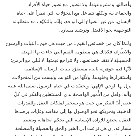
وأصالتها ومشروعيتها، ولا تتطور مع تطور حياة الأفراد
والجماعات، ولكنّها تتفاعل مع التحوّلات التي تطرأ على حياة
الإنسان، من غير انصياع إلى الواقع، وإنّما بالتكيّف مع متطلباته
التوجيهية نحو الأفضل وترشيد مساره.
ولـمّا كان من خصائص القيم ـ من حيث هي قيم ـ الثبات والرسوخ
والاطّراد، فكذلك هي منظومة القيم التي جاءت بها النهضة
الحسينيّة لا تفقد خصائصها، ولا تتراجع قيمتها، لا تُبلى مع الزمن؛
لأنّها قيم جوهرية ثابتة، مستقرّة بثبات الرسالة الإسلامية
واستقرارها وخلودها، ولأنّها من الثوابت وليست من المتحولات،
نزل بها الوحي الإلهي، وتجسّدت في حياة الرسول صلى الله عليه
وآله، ولعل من الأُمور الواضحة لدى المشتغلين بالفكر في كلّ
عصر أنّ الفكر من حيث هو تسخير لملكات العقل وللقدرات
الذهنية، وتحريكها نحو الوصول بها إلى مقاصد وغايات يرصدها
العقل، يخضع للإرادة الإنسانية التي تحكم اتجاهاته وتضبط
مساراته، إن هي نزعت إلى الخير والحق والفضيلة والمصلحة