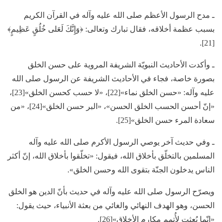
ـ مدح الرسول الأعظم صلى الله عليه وآله في القرآن الكريم
بسبب عظمة أخلاقه، فقال تبارك وتعالى: ﴿وَإِنَّكَ لَعَلى خُلُقٍ عَظِيمٍ﴾
[21].
ـ وأكدت الأحاديث النبويّة الشريفة المروية على حسن الخلق
بصورة خاصة، فجاء في الأحاديث الشريفة عن الرسول صلى الله
عليه وآله: «حسن الخلق نماء»[22]، «لا حسب كحسن الخلق»[23]،
«إنّ أحسن الحسب الخلق الحسن»، «البر حسن الخلق»[24]، «من
سعادة المرء حسن الخلق»[25].
ـ وفي حديث آخر يوصي الرسول الأكرم صلى الله عليه وآله
المسلمين بالتخلّق بأخلاق الله، فيقول: «تخلّقوا بأخلاق الله، إنّ أكثر
الناس يدخلون الجنّة بتقوى الله وحسن الخلق».
ويصرّح الرسول صلى الله عليه وآله في حديث بأنّ الدين هو الخلق
الحسن، وهو الهدف النهائي والغائي من بعثة الأنبياء، حيث يقول:
«إنّما بُعثت لأُتمم مكارم الأخلاق»[26].