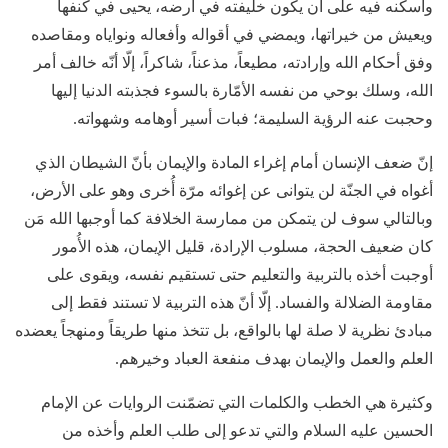
وأسكنه فيه على أن يكون خليفته في أرضه، يحيى في كنفها
ويعيش من خيراتها، ويمضي في أقواله وأفعاله ونواياه ومقاصده
وفق أحكام الله وإرادته، مطيعاً، مذعناً، شاكراً، إلّا أنّه خالف أمر
الله، وسلك بوحي من نفسه الأمّارة بالسوء فجذبته الدنيا إليها
وحجبت عنه الرؤية السليمة؛ فبات أسير أوهامه وشهواته.
إنّ ضعف الإنسان أمام إغراء المادة والإيمان بأنّ الشيطان الذي
أغواه في الجنّة لن يتوانى عن إغوائه مرّة أُخرى وهو على الأرض،
وبالتالي سوف لن يتمكن من ممارسة الخلافة كما أوجبها الله مَن
كان ضعيف الحجة، مسلوب الإرادة، قليل الإيمان، هذه الأُمور
أوجبت أخذه بالتربية والتعليم حتى تستقيم نفسه، ويقوى على
مقاومة الضلالة والفساد. إلّا أنّ هذه التربية لا تستند فقط إلى
مبادئ نظرية لا صلة لها بالواقع، بل تتخذ منها طريقاً ومنهجاً يعضده
العلم والعمل والإيمان بهدف منفعة العباد وخيرهم.
وكثيرة هي الخطب والكلمات التي تضمّنت الروايات عن الإمام
الحسين عليه السلام والتي تدعو إلى طلب العلم وأخذه من