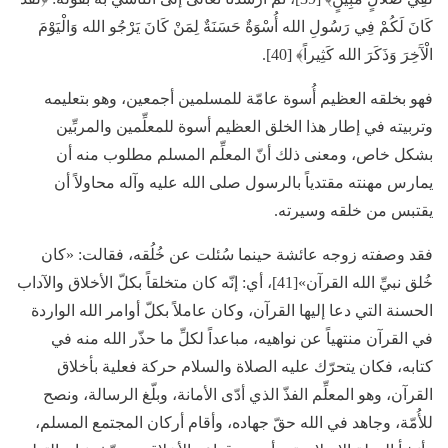
كَانَ لَكُمْ فِي رَسُولِ الله أُسْوَةٌ حَسَنَةٌ لِمَنْ كَانَ يَرْجُو الله وَالْيَوْمَ
الْآَخِرَ وَذَكَرَ الله كَثِيراً﴾ [40].
فهو بخلقه العظيم أُسوة عامّة للمسلمين أجمعين، وهو بتعليمه
وتربيته في إطار هذا الخلق العظيم أسوة للمعلِّمين والمربِّين
بشكل خاص، ومعنى ذلك أنّ المعلِّم المسلم مطلوب منه أن
يمارس مهنته مقتدياً بالرسول صلى الله عليه وآله محاولاً أن
يقتبس من خلقه وسيرته.
فقد وصفته زوجه عائشة حينما سُئلت عن خُلُقه، فقالت: «كان
خُلق نبيِّ الله القرآن»[41]، أي: إنّه كان متخلقاً بكلّ الأخلاق والآداب
الحسنة التي دعا إليها القرآن، وكان عاملاً بكلّ أوامر الله الواردة
في القرآن منتهياً عن نواهيه، مباعداً لكلِّ ما حذّر الله منه في
كتابه، فكان يتحرّك عليه الصلاة والسلام حركة فعلية بأخلاق
القرآن، وهو المعلِّم الفذّ الذي أدّى الأمانة، وبلّغ الرسالة، ونصح
للأُمّة، وجاهد في الله حقّ جهاده، وأقام أركان المجتمع المسلم،