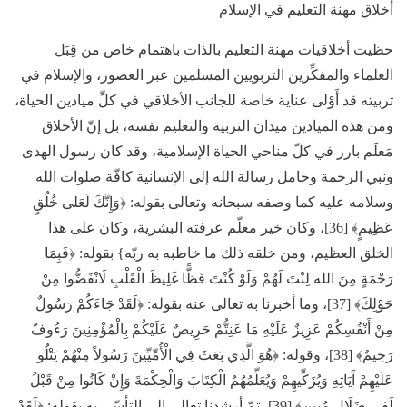
أخلاق مهنة التعليم في الإسلام
حظيت أخلاقيات مهنة التعليم بالذات باهتمام خاص من قِبَل
العلماء والمفكِّرين التربويين المسلمين عبر العصور، والإسلام في
تربيته قد أَوْلى عناية خاصة للجانب الأخلاقي في كلِّ ميادين الحياة،
ومن هذه الميادين ميدان التربية والتعليم نفسه، بل إنّ الأخلاق
مَعلَم بارز في كلّ مناحي الحياة الإسلامية، وقد كان رسول الهدى
ونبي الرحمة وحامل رسالة الله إلى الإنسانية كافّة صلوات الله
وسلامه عليه كما وصفه سبحانه وتعالى بقوله: ﴿وَإِنَّكَ لَعَلى خُلُقٍ
عَظِيمٍ﴾ [36]، وكان خير معلّم عرفته البشرية، وكان على هذا
الخلق العظيم، ومن خلقه ذلك ما خاطبه به ربّه} بقوله: ﴿فَبِمَا
رَحْمَةٍ مِنَ الله لِنْتَ لَهُمْ وَلَوْ كُنْتَ فَظًّا غَلِيظَ الْقَلْبِ لَانْفَضُّوا مِنْ
حَوْلِكَ﴾ [37]، وما أخبرنا به تعالى عنه بقوله: ﴿لَقَدْ جَاءَكُمْ رَسُولٌ
مِنْ أَنْفُسِكُمْ عَزِيزٌ عَلَيْهِ مَا عَنِتُّمْ حَرِيصٌ عَلَيْكُمْ بِالْمُؤْمِنِينَ رَءُوفٌ
رَحِيمٌ﴾ [38]، وقوله: ﴿هُوَ الَّذِي بَعَثَ فِي الْأُمِّيِّينَ رَسُولاً مِنْهُمْ يَتْلُو
عَلَيْهِمْ آَيَاتِهِ وَيُزَكِّيهِمْ وَيُعَلِّمُهُمُ الْكِتَابَ وَالْحِكْمَةَ وَإِنْ كَانُوا مِنْ قَبْلُ
لَفِي ضَلَالٍ مُبِينٍ﴾ [39]، ثمّ أرشدنا تعالى إلى التأسّي به بقوله: ﴿لَقَدْ