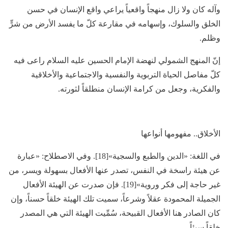
وآله كان ولا زال منهجاً واقعياً يراعي واقع الإنسان في حسن
الخلق والسلوك، وإسهامه في مقارعة كلّ ما يفسد الأرض من شرٍّ
وظلم.
إنّ المنهج الشمولي لنهضة الإمام الحسين عليه السلام راعى فيه
كلّ مفاصل الحياة التربوية والنفسية والاجتماعية والأخلاقية
والفكرية، وجعل من كرامة الإنسان منطلقاً لثورته.
الأخلاق.. مفهومها أنواعها
في اللغة: «الدين والطبع والسجية»[18]. وفي الاصطلاح: «عبارة
عن هيئة راسخة في النفس، تصدر عنها الأفعال بسهولة ويسر، من
غير حاجة إلى فكر وروية»[19]. فإن صدرت عن الهيئة الأفعال
الجميلة المحمودة عقلاً وشرعاً، سميت تلك الهيئة خلقاً حسناً، وإن
كان الصادر هنا الأفعال القبيحة، سُمِّيت الهيئة التي هي المصدر
خلقاً سيئاً.