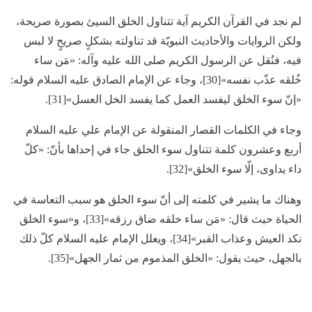
لم نجد في القرآن الكريم آية تتناول الخلق السيئ بصورة صريحة،
ولكن الروايات والأحاديث النبويّة قد تناولته بشكلٍ صريحٍ لا لبس
فيه، فنُقل عن الرسول الكريم صلى الله عليه وآله: «مَن ساء
خُلقه عذّب نفسه»[30]، وجاء عن الإمام الصادق عليه السلام قوله:
«إنّ سوء الخلق ليفسد العمل كما يفسد الخل العسل»[31].
وجاء في الكلمات القصار المنقولة عن الإمام علي عليه السلام
أربع وعشرون كلمة تتناول سوء الخلق جاء في إحداها بأنّ: «كلّ
داء يداوى، إلّا سوء الخلق»[32].
وهناك ما يشير في كلمته إلى أنّ سوء الخلق هو سبب التعاسة في
الحياة حيث قال: «مَن ساء خلقه ضاق رزقه»[33]، و«سوء الخلق
نكد العيش وعذاب القبر»[34]، ويعلل الإمام عليه السلام كلّ ذلك
بالجهل، حيث يقول: «الخلق المذموم من ثمار الجهل»[35].