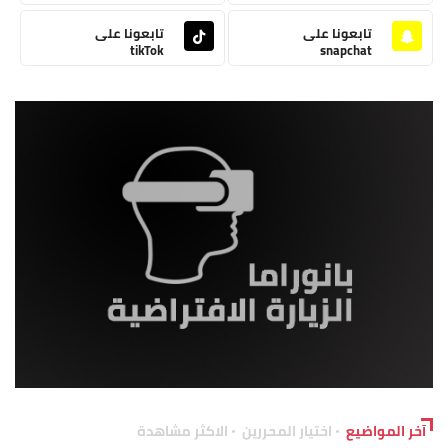
تابعونا على
تابعونا على
tikTok
snapchat
آخر المواضيع
اختيار المحررين
الاكثر مشاهدة