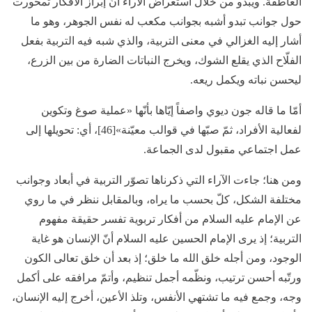
العاطفة. ويبدو من خلال استعراض الآراء أنّ إبراز الأفكار تمحورت
حول جوانب تبدو أشبه بجوانب مكعب له نفس الجوهر، وهو ما
أشار إليه الغزالي في معنى التربية، والذي شبه فيه التربية بفعل
الفلّاح الذي يقلع الشوك، ويخرج النباتات الضارة من بين الزرع،
ليحسن نباته ويكمل ريعه.
أمّا ما قاله جون ديوي واصفاً إيّاها بأنّها «عملية صوغ وتكوين
لفعالية الأفراد، ثمّ صبّها في قوالب معيّنة»[46]، أي: تحويلها إلى
عمل اجتماعي مقبول لدى الجماعة.
ومن هنا؛ جاءت الآراء التي ذكرناها تصوّر التربية في أبعاد وجوانب
مختلفة الشكل، كلّ بحسب ما يراه، وبالمقابل ننظر في ما روي
عن الإمام عليه السلام من أفكار تربوية تفسر حقيقة مفهوم
التربية؛ إذ يرى الإمام الحسين عليه السلام أنّ الإنسان هو غاية
الوجود، ومن أجله خلق الله ما خلق؛ إذ بعد أن خلق تعالى الكون
ورتّبه أحسن ترتيب، ونظّمه أجمل تنظيم، وأتمّ مرافقه على أكمل
وجه، وجمع فيه ما تشتهي الأنفس، وتلذ الأعين، أخرج إليه الإنسان،