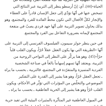
الحياة»[44]، أي: إنّ أرسطو ينظر إلى التربية عبر النتائج التي
تتمخض عنها في أنّها تؤدِّي إلى جعل الإنسان قادراً على العطاء
والإنجاز لكلّ الأفعال التي تكون محطّ الفائدة للفرد والمجتمع، وهو
بذلك يحاول تصوير التربية على أنّها جهد فردي يصبّ في منفعة
المجتمع لإيمانه بضرورة التفاعل بين الفرد والمجتمع.
في حين ينظر جولز سيمون، الفيلسوف الفرنسي إلى التربية على
أنّها «الطريقة التي بها يكون العقل عقلاً حُرّاً، ويكون القلب قلباً
حرّاً»[45]، وهو هنا يركِّز على النظر إلى النواحي الروحية من
التربية، ويعتقد أنّها تسهم إسهاماً بالغاً في صناعة الشخصية
الفردية المتميزة والمتفرّدة في المجتمع، فالتربية ـ بحسب ما يراه
ـ تجعل العقل حُرّاً، وهو هنا يشير إلى القدرة على التفكير
الموضوعي والتخلّص من المؤثرات التي تؤثِّر في الأحكام، ويكون
القلب حُرّاً وهو هنا يشير إلى الحرية العاطفية ـ بحسب ما يراه ـ
في الميول العاطفية غير المتأثّرة بالمثيرات البيئية التي تفيد حرية