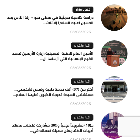
قضايا وآراء
دراسة كلامية حديثية في معنى خبر: «ارتدّ الناس بعد
الحسين (عليه السلام) إلّا ثلاث...
08/08/2026
اخبار وتقارير
الأمين العام للعتبة الحسينية: زيارة الأربعين تجسد
القيم الإنسانية التي أرساها ال...
08/08/2026
اخبار وتقارير
أكثر من (37) ألف خدمة طبية وفحص تشخيصي…
مستشفى السيدة خديجة الكبرى (عليها السلام...
08/08/2026
اخبار وتقارير
بـ(18) مشروعاً نوعياً و(80) مشاركة فاعلة… معهد
أديبات الطف يعلن حصيلة خدماته في...
08/08/2026