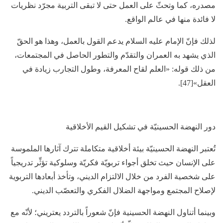
مصدره، كما وتحثّ على العمل حتى لا تبقى التربية مجرّد نظريات
لا فائدة منها في عالم الواقع.
لذلك فإنّ الإمام عليه السلام يدعم القول بالعمل، وهذا هو الحقّ
الذي يشهد به العمران والتقدّم والتطور الحاصل في المجتمعات،
من ذلك قوله: «العلم لقاح المعرفة، وطول التجارب زيادة في
العقل»[47].
دور النهضة الحسينيّة في تشكيل القيم الأخلاقية
تُعتبر النهضة الحسينيّة بيئة أخلاقية متكاملة تترك آثارها الملموسة
على الإنسان حيث تخلق أجواء تربويّة فكريّة وسلوكية تؤثِّر تدريجياً
على شخصية الفرد من خلال الالتزام الديني، وتأخذ أبعادها التربوية
لإصلاح المجتمع ومواجهة الضلال الفكري والتعصّب الديني.
وبينما أتناول النهضة الحسينية فإنّ شعوراً بالتردد يعتريني؛ لأنّه مع