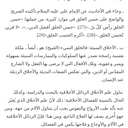
ـ وجاء في الأحاديث عن الإمام علي عليه السلام تأكيده الصريح
والواضح على حسن الخلق في موارد كثيرة، من جملتها: «حسن
الخلق رأس كلّ برّ...»[27]، «حسن الخلق أفضل الدين...»، «لا قرين
كحسن الخلق..»[28]، «أكرم الحسب الخلق»[29].
ب ـ الأخلاق السيئة: فالخلق السيء (القبيح): هو ـ أيضاً ـ ملكة
نفسية راسخة تصدر عنها السلوكيات والممارسات السيئة بسهولة
ويسر وعفوية، وتلك الأفعال التي لا يرضى بها العقل ولا الشارع
المقدّس أو الدين، والتي تعكس الصفات البذيئة والأخلاق الرذيلة
عند الإنسان.
تناول علم الأخلاق الرذائل الأخلاقية بالبحث والدراسة، وكذلك
الحال بالنسبة للفضائل الأخلاقية؛ ذلك لأنّ علم الأخلاق الذي يُعبّر
عنه بأنّه طب الأرواح والنفوس يجب أن يتناول الآلام من جهة، ومن
جهةٍ أُخرى يصف لها العلاج الناجع، ومن هنا؛ فإنّ الرذائل الأخلاقية
في الآلام والأوجاع وعلاجها يكمن في الفضائل.