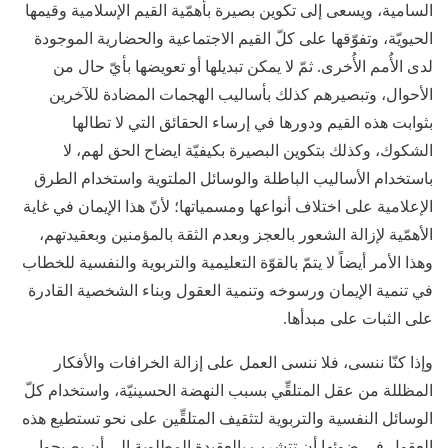
السامية، ويسعى إلى تكوين بصيرة بأهمّية القيم الإسلامية وقيمها
الحيويّة، وتفوّقها على كلّ القيم الاجتماعية والحضارية الموجودة
لدى الأُمم الأُخرى. ثمّ لا يمكن تبديلها أو تعويضها بأيّ حال من
الأحوال، وتبصيرهم كذلك بأساليب الهجمات المضادة للآخرين
بثوابت هذه القيم ودورها في إرساء الحقائق التي لا تطالها
الشكوك، وكذلك بتكوين البصيرة بكيفيّة ايضاح الحق لهم، لا
باستخدام الأساليب الباطلة والوسائل الملتوية واستخدام الطرق
الإعلامية على اختلاف أنواعها ومسمياتها؛ لأنّ هذا الإيمان في غاية
الأهمّية لإزالة الشعور بالعجز وبعدم الثقة بالمؤمنين وبعقيدتهم،
وهذا الأمر أيضاً لا يتمّ بالقوّة التعليمية والتربوية والنفسية للخطاب
في تنمية الإيمان ورسوخه وتنمية العقول وبناء الشخصية القادرة
على الثبات على مبدأها.
وإذا كنّا ننسى، فلا ننسى العمل على إزالة الخرافات والأفكار
المظللة من عقل المتلقِّي بسبب النهضة الحسينيّة، واستخدام كلّ
الوسائل النفسية والتربوية لتثقيف المتلقِّين على نحو تستطيع هذه
العقول في ضوئها أن تتشرب بالعقيدة المطلوبة إلى أن يصبحوا