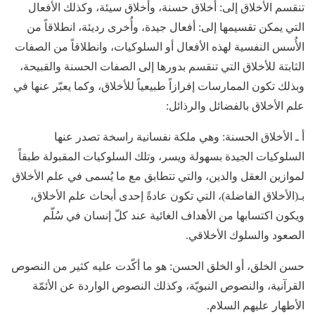
تنقسم الأخلاق إلى: أخلاق حسنة، وأخلاق سيئة، وكذلك الأفعال
التي يمكن تقسيمها إلى: أفعال جيدة، وأُخرى رديئة، انطلاقاً من
الأُسس النفسية لهذه الأفعال أو السلوكيات، وانطلاقاً من الصفات
الثابتة للأخلاق التي تنقسم بدورها إلى الصفات الحسنة والقبيحة،
وبذلك تكون الممارسات إفرازاً طبيعياً للأخلاق، وكما يعبّر عنها في
علم الأخلاق بالفضائل والرذائل:
أ ـ الأخلاق الحسنة: وهي ملكة نفسانية راسخة تصدر عنها
السلوكيات الجيدة بسهولة ويسر، وتلك السلوكيات المقبولة طبقاً
لموازين العقل والدين، والتي تتطابق مع ما يُسمى في علم الأخلاق
بـ(الأخلاق الفاضلة)، التي تكون عادةً إحدى أبحاث علم الأخلاق،
ويكون اكتسابها من الأهداف الغائية عند كلّ إنسان في سُلّم
الصعود والسلوك الأخلاقي.
حسن الخلق، أو الخلق الحسن: هو ما أكّدت عليه كثير من النصوص
القرآنية، والنصوص النبويّة، وكذلك النصوص الواردة عن الأئمّة
الأطهار عليهم السلام.