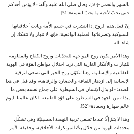
بالسهر والحمى»[50]، وقال صلى الله عليه وآله: «لا يؤمن أحدكم
حتى يحبّ لأخيه ما يحبّ لنفسه»[51].
إنّ فعل هذه الروح إذا انتشرت في جسم الأُمة وبانت أخلاقياتها
السلوكية وتصرفاتها العملية الواقعية؛ فإنها لا تنهار ولا تتفكك إن
شاء الله.
وهذا الأمر يكون روح المواجهة للتحدّيات وروح الكفاح والمقاومة
للتيارات والأفكار الغازية التي تريد احتلال مواطن القوّة في الهوية
العقائدية والإنسانية، وهنا تتكوّن روح الخير التي تسعى لترقية
الإنسانية إلى ازدهار الثقافة والحضارة والرفاهية، وقد قيل في هذا
الصدد: «لو بذل الإنسان في السيطرة على جماح نفسه بعض ما
يبذله من الجهد في السيطرة على قوّة الطبيعة، لكان عالمنا اليوم
عالم طهارة وسعادة»[52].
وهذا لا يتمّ إلّا عندما تسعى تربية النهضة الحسينيّة وهي تشكِّل
محددات الهوية من خلال بثّ المرتكزات الأخلاقية، وحقيقة الأمر