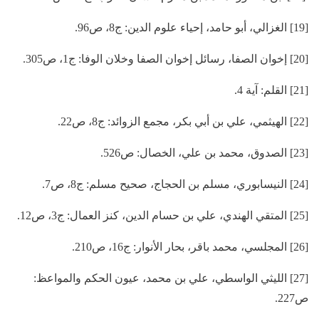
[19] الغزالي، أبو حامد، إحياء علوم الدين: ج8، ص96.
[20] إخوان الصفا، رسائل إخوان الصفا وخلان الوفا: ج1، ص305.
[21] القلم: آية 4.
[22] الهيثمي، علي بن أبي بكر، مجمع الزوائد: ج8، ص22.
[23] الصدوق، محمد بن علي، الخصال: ص526.
[24] النيسابوري، مسلم بن الحجاج، صحيح مسلم: ج8، ص7.
[25] المتقي الهندي، علي بن حسام الدين، كنز العمال: ج3، ص12.
[26] المجلسي، محمد باقر، بحار الأنوار: ج16، ص210.
[27] الليثي الواسطي، علي بن محمد، عيون الحكم والمواعظ:
ص227.