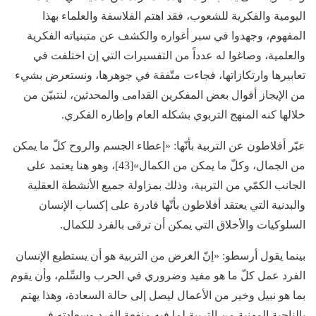
اليومية والفكرية للشعوب، فقد اهتم الفلاسفة والعلماء بهذا
المفهوم، وجهدوا في سبر أغواره والكشف عن متبنياته الفكرية
والعلمية، وصاغوا له عدداً من التفسيرات التي إن اختلفت في
تعابيرها وارتكازاتها، فجاءت متّفقة في جوهرها، ونستعرض بشيء
من الإيجاز أقوال بعض المفكرين القدامى والمحدثين، لنتبيّن من
خلالها كنه المنهج التربوي بشكله العام وإطاره الفكري.
عبّر أفلاطون عن التربية بأنّها: «إعطاء الجسم والروح كلّ ما يمكن
من الجمال، وكلّ ما يمكن من الكمال»[43]، وهو هنا يعتمد على
الجانب الكمّي من التربية، وذلك بمزاولة جميع الأنشطة العقلية
والبدنية التي يعتقد أفلاطون بأنّها قادرة على إكساب الإنسان
السلوكيات والأخلاق التي يمكن أن ترقى بالفرد للكمال.
بينما يقول أرسطو: «إنّ الغرض من التربية هو أن يستطيع الإنسان
الفرد عمل كلّ ما هو مفيد وضروري في الحرب والسِّلم، وأن يقوم
بما هو نبيل وخير من الأعمال ليصل إلى حالة السعادة، وهذا يهتم
بالناحية المهنية من التربية لما فيه منفعة الفرد وسعادته في