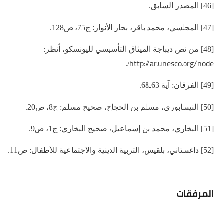
[46] المصدر السابق.
[47] المجلسي، محمد باقر، بحار الأنوار: ج75، ص128.
[48] من نص ديباجة الميثاق التأسيسي لليونسكو، اُنظر:
http://ar.unesco.org/node
/.
[49] الفرقان: آية 63ـ68.
[50] النيسابوري، مسلم بن الحجاج، صحيح مسلم: ج8، ص20.
[51] البخاري، محمد بن إسماعيل، صحيح البخاري: ج1، ص9.
[52] داغستاني، بلقيس، التربية الدينية والاجتماعية للأطفال: ص11.
المرفقات