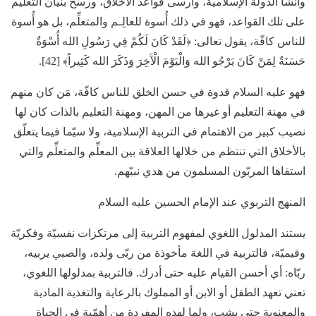
وأنشأ الدولة الإسلامية، وأرسى قواعد الأخلاق، ورسّخ بنيان التعليم
على تلك القواعد، فهو في ذلك أُسوة للعالِـم والمتعلِّم، بل هو أُسوة
للناس كافّة، يقول تعالى: ﴿لَقَدْ كَانَ لَكُمْ فِي رَسُولِ الله أُسْوَةٌ
حَسَنَةٌ لِمَنْ كَانَ يَرْجُو الله وَالْيَوْمَ الْآَخِرَ وَذَكَرَ الله كَثِيراً﴾ [42].
فهو عليه السلام قدوة في حسن الخلق للناس كافّة، مَن كان منهم
في مهنة التعليم أو غيرها من المهن، ومهنة التعليم بالذات كان لها
نصيب كبير من الاهتمام في التربية الإسلامية، ولا سيّما فيما يتعلّق
بالأخلاق التي تنتظم من خلالها العلاقة بين المعلِّم والمتعلِّم والتي
استقاها المربّون المسلمون من هدي نبيّهم.
المنهج التربوي عند الإمام الحسين عليه السلام
يستند المدلول اللغوي لمفهوم التربية إلى مرتكزات نفسيّة وفكريّة
وقيميّة، فالتربية في اللغة مأخوذة من ربّى ولده، والصبي يربيه،
ربّاه: أي أحسن القيام عليه حتى أدرك. فالتربية بمدلولها اللغوي،
تعني تعهد الطفل أو الابن أو المملوك بالرعاية والتغذية المادية
والمعنوية حتى يشب، ولما لهذه المفردة من أهمّية في الحياة