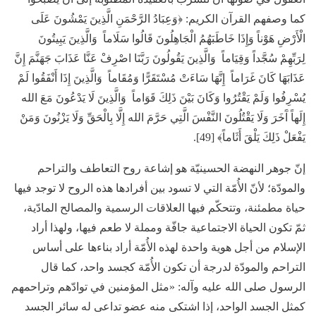
كما وصفهم القرآن الكريم: ﴿وَعِبَادُ الرَّحْمَنِ الَّذِينَ يَمْشُونَ عَلَى
الْأَرْضِ هَوْناً وَإِذَا خَاطَبَهُمُ الْجَاهِلُونَ قَالُوا سَلَاماً وَالَّذِينَ يَبِيتُونَ
لِرَبِّهِمْ سُجَّداً وَقِيَاماً وَالَّذِينَ يَقُولُونَ رَبَّنَا اصْرِفْ عَنَّا عَذَابَ جَهَنَّمَ إِنَّ
عَذَابَهَا كَانَ غَرَاماً إِنَّهَا سَاءَتْ مُسْتَقَرًّا وَمُقَاماً وَالَّذِينَ إِذَا أَنْفَقُوا لَمْ
يُسْرِفُوا وَلَمْ يَقْتُرُوا وَكَانَ بَيْنَ ذَلِكَ قَوَاماً وَالَّذِينَ لَا يَدْعُونَ مَعَ الله
إِلَهاً آَخَرَ وَلَا يَقْتُلُونَ النَّفْسَ الَّتِي حَرَّمَ الله إِلَّا بِالْحَقِّ وَلَا يَزْنُونَ وَمَنْ
يَفْعَلْ ذَلِكَ يَلْقَ أَثَاماً﴾ [49].
إنّ جوهر النهضة الحسينيّة هو إشاعة روح التعاطف والتراحم
والمودّة؛ لأنّ الأُمّة التي لا تسود بين أفرادها هذه الروح لا توجد فيها
حياة مطمئنة، وتتحكّم فيها العلاقات الرسمية والمصالح المادّية،
ثمّ تكون الحياة الاجتماعية جافّة ومملة لا طعم فيها، ولهذا أراد
الإسلام من أجل هوية واحدة لهذه الأُمّة أراد بناءها على أساس
التراحم والمودّة لدرجة أن تكون الأُمّة كجسد واحد، كما قال
الرسول صلى الله عليه وآله: «مثل المؤمنين في توادّهم وتراحمهم
كمثل الجسد الواحد، إذا اشتكى منه عضو تداعى له سائر الجسد