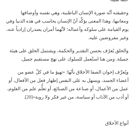
وحقيقته أنّه صورة الإنسان الباطنية، وهي نفسه وأوصافها
ومعانيها، وهذا المعنى يؤكِّد أنّ الإنسان يحاسب في هذه الدنيا وفي
يوم القيامة على سلوكه وأعماله؛ لأنّهما أمران يصدران إرادياً عنه،
وغير مفروضين عليه.
والخلق يُعرّف بحسن التقدير والحكمة، ويشتمل الخلق على هيئة
جميلة. ومن هنا استُعمل للسلوك على نهج مستقيم جميل.
ويُعرِّف إخوان الصفا الأخلاق بأنّها: «تهيؤ ما في كلّ عضو من
أعضاء الجسد، ويسهل به على النفس إظهار فعل من الأفعال، أو
عمل من الأعمال، أو صناعة من الصنائع، أو تعلُّم علم من العلوم،
أو أدب من الآداب أو سياسة، من غير فكر ولا روية»[20].
أنواع الأخلاق