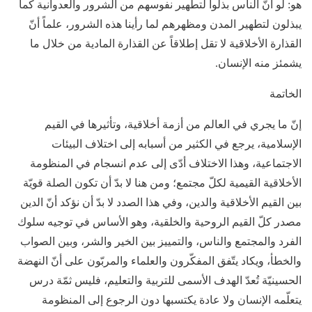
هو: لو أنّ الناس بذلوا لتطهير نفوسهم من الشرور والعدوانية كما
يبذلون لتطهير المدن ومظهرهم لما رأينا هذه الشرور، علماً أنّ
القذارة الأخلاقية لا تقل إطلاقاً عن القذارة المادية من خلال ما
يشمئز منه الإنسان.
الخاتمة
إنّ ما يجري في العالم من أزمة أخلاقية، وتأثيرها في القيم
الإسلامية، يرجع في الكثير من أسبابه إلى اختلاف البيئات
الاجتماعية، وهذا الاختلاف أدّى إلى عدم انسجام في المنظومة
الأخلاقية القيمية لكلّ مجتمع؛ ومن هنا لا بدّ أن تكون الصلة قويّة
بين القيم الأخلاقية والدين، وفي هذا الصدد لا بدّ أن نؤكد أنّ الدين
مصدر كلّ القيم الروحية والخلقية، وهو الأساس في توجيه سلوك
الفرد والمجتمع والناس، والتمييز بين الخير والشر، وبين الصواب
والخطأ، ويكاد يتّفق المفكّرون والعلماء والمربّون على أنّ النهضة
الحسينيّة تُعدّ الهدف الأسمى للتربية والتعليم، فليس ثمّة درس
يتعلّمه الإنسان ولا عادة يكتسبها دون الرجوع إلى المنظومة