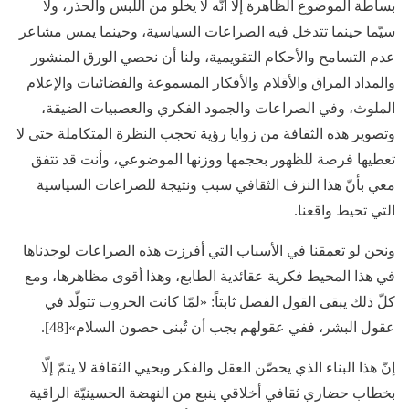
بساطة الموضوع الظاهرة إلّا أنّه لا يخلو من اللبس والحذر، ولا
سيّما حينما تتدخل فيه الصراعات السياسية، وحينما يمس مشاعر
عدم التسامح والأحكام التقويمية، ولنا أن نحصي الورق المنشور
والمداد المراق والأقلام والأفكار المسموعة والفضائيات والإعلام
الملوث، وفي الصراعات والجمود الفكري والعصبيات الضيقة،
وتصوير هذه الثقافة من زوايا رؤية تحجب النظرة المتكاملة حتى لا
تعطيها فرصة للظهور بحجمها ووزنها الموضوعي، وأنت قد تتفق
معي بأنّ هذا النزف الثقافي سبب ونتيجة للصراعات السياسية
التي تحيط واقعنا.
ونحن لو تعمقنا في الأسباب التي أفرزت هذه الصراعات لوجدناها
في هذا المحيط فكرية عقائدية الطابع، وهذا أقوى مظاهرها، ومع
كلّ ذلك يبقى القول الفصل ثابتاً: «لمّا كانت الحروب تتولّد في
عقول البشر، ففي عقولهم يجب أن تُبنى حصون السلام»[48].
إنّ هذا البناء الذي يحصّن العقل والفكر ويحيي الثقافة لا يتمّ إلّا
بخطاب حضاري ثقافي أخلاقي ينبع من النهضة الحسينيّة الراقية