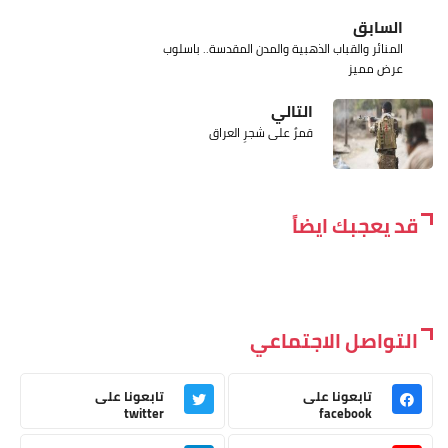
السابق
المنائر والقباب الذهبية والمدن المقدسة.. باسلوب
عرض مميز
التالي
قمرٌ على شجرِ العراق
قد يعجبك ايضاً
التواصل الاجتماعي
تابعونا على
تابعونا على
twitter
facebook