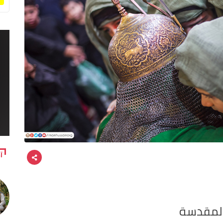
آ
 المقدسة