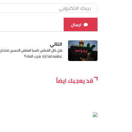
ارسال
التالي
هل كان العباس ناسيا لعطش الحسين فتذكر
عطشه لما اراد شرب الماء؟!
قد يعجبك ايضاً