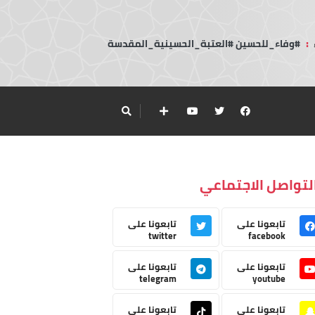
:
#وفاء_للحسين #العتبة_الحسينية_المقدسة
لتواصل الاجتماعي
تابعونا على
تابعونا على
twitter
facebook
تابعونا على
تابعونا على
telegram
youtube
تابعونا على
تابعونا على