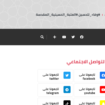
:
#وفاء_للحسين #العتبة_الحسينية_المقدسة
لتواصل الاجتماعي
تابعونا على
تابعونا على
twitter
facebook
تابعونا على
تابعونا على
telegram
youtube
تابعونا على
تابعونا على