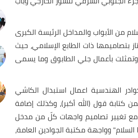
جزء الجنوبي الشرقي للسور الخارجي وباب
ام من الأبواب والمداخل الرئيسة الكبرى
از بتصاميمها ذات الطابع الإسلامي، حيث
نسبة انجاز المشروع (60 %) وتمثلت بأعمال جلي الطابوق وما يسمى
در الهندسية اعمال استبدال الكاشي
ن كتابة قول (الله أكبر)، وكذلك إضافة
مع تغيير تصاميم واجهات كلّ من مدخل
السلام" وواجهة مكتبة الجوادين العامة،