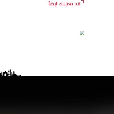
قد يعجبك ايضاً