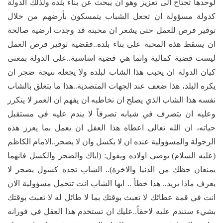
لوحدها تحتاج الى تعزيز وهو ان يبحث عن بناء بلده ولذلك الدولة
كدولة مسؤولة ان تجعل الشباب يتمسكون بأرضهم من خلال
توفير فرص للعمل حتى يشعر ان محبته قد وجدت ارضية صالحة
ان يسقط هذه المحبة على بناء بلده..فقضية توفير فرص العمل
ليست قضية كمالية وانما هي قضية اساسية..على الدولة بمعنى
كيان الدولة ان يحبب هذا الشاب لبلده ولا يجعله نتيجة ضجر ان
يكره البلد، هذا ضعف عند الجهات المتصدية..هذا ما يتعلق بالشاب
نفسه هذا الشاب الذي يصلح ان نخاطبه ان يفهم ان العمر لا يتكرر
وعليه ان يتصرف في شبابه تصرفاً لا يندم عليه في مستقبل
حياته، ان الله تعالى اعطاه هذا العقل ان يعمل بما يعزز هذه
الرجولة والمسؤولية عنده ان لا يكسل وان لا يضجر..الامام الكاظم
(عليه السلام) يوصي اولاده ويقول: (اياك والضجر والكسل فانهما
يمنعان حظك من الدنيا والاخرة).. الشاب تجده كسول يضجر لا
يعرف ماذا يريد.. هذا خطأ .. ايها الشاب انت تتحمل مسؤولية الان
انت في قمة عطائك لا تعبث بوقتك بما لا طائل له لا تعبث بوقتك
بشيء ستندم عليه لاحقاً..عليك ان تستخدم هذا العقل في فورانه