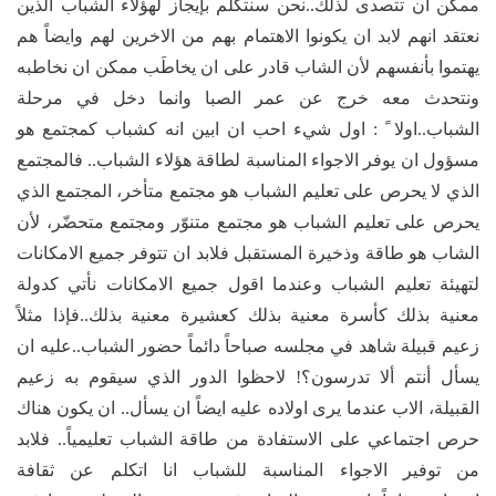
ممكن ان تتصدى لذلك..نحن سنتكلم بإيجاز لهؤلاء الشباب الذين
نعتقد انهم لابد ان يكونوا الاهتمام بهم من الاخرين لهم وايضاً هم
يهتموا بأنفسهم لأن الشاب قادر على ان يخاطَب ممكن ان نخاطبه
ونتحدث معه خرج عن عمر الصبا وانما دخل في مرحلة
الشباب..اولا ً : اول شيء احب ان ابين انه كشباب كمجتمع هو
مسؤول ان يوفر الاجواء المناسبة لطاقة هؤلاء الشباب.. فالمجتمع
الذي لا يحرص على تعليم الشباب هو مجتمع متأخر، المجتمع الذي
يحرص على تعليم الشباب هو مجتمع متنوّر ومجتمع متحضّر، لأن
الشاب هو طاقة وذخيرة المستقبل فلابد ان تتوفر جميع الامكانات
لتهيئة تعليم الشباب وعندما اقول جميع الامكانات نأتي كدولة
معنية بذلك كأسرة معنية بذلك كعشيرة معنية بذلك..فإذا مثلاً
زعيم قبيلة شاهد في مجلسه صباحاً دائماً حضور الشباب..عليه ان
يسأل أنتم ألا تدرسون؟! لاحظوا الدور الذي سيقوم به زعيم
القبيلة، الاب عندما يرى اولاده عليه ايضاً ان يسأل.. ان يكون هناك
حرص اجتماعي على الاستفادة من طاقة الشباب تعليمياً.. فلابد
من توفير الاجواء المناسبة للشباب انا اتكلم عن ثقافة