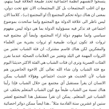
ينسجوا لأنفسهم انظمة اجتماعية تحدد طبيعة العلاقة فيما بينهم،
مع ان اغلب المجتمعات بل كل المجتمعات الان تقع تحت دولن،
بمعنى ان هناك دولة تحكم المجتمع (أ) او المجتمع (ب) ، كلامنا الان
ليس ناظر الى علاقة الدولة مع المجتمع وانما ساتحدث بموضوع
اجتماعي قد نذكر فيه مسؤولية الدولة بما هي دولة ليس مفهوم
سياسي وانما مفهوم دولة ازاء المجتمع، وايضاً أي مجتمع فيه
ثروات قد تكون ثروات طبيعية او ثروات بشرية من العلماء
والمفكرين لكن هناك قاسم مشترك، ان فئة الشباب تعتبر من
الثروات المهمة في البلد وتعتبر من العلامات الصحيّة عندما نفرز
الفئات العمرية ونرى ان فئات الشباب هي الفئة الاكثر.حديثنا اليوم
مع فئة الشباب وان شاء الله تعالى كل الاخوة الحاضرين هم
شباب لأن الحديث هو حديث اجتماعي وهؤلاء الشباب يمكن
الانسان ان يقرأ مستقبل أي مجتمع من خلال الشباب فإذا رأينا
هناك نسبة من الشباب طبعاً مع كون الشباب المتعلم يختلف عن
الشباب غير المتعلم.. يمكن ان نقرأ مستقبل هذا المجتمع لعشر
سنين او عشرين سنة القادمة مثلا ً ..هذا ايضاً ممكن دوائر احصائية