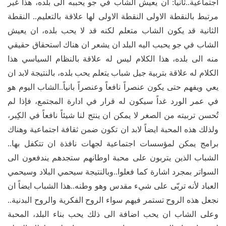
اجتماعية..ثانياً: ان يعيش الشاب في جو يحببه الى بلده، هذا غير
مرتبط بالنقطة الاولى النقطة الاولى لها علاقة بالتعليم.. النقطة
الثانية قد يكون الشاب متعلم لكنه قد لا يحب بلده، ان يعيش
الشاب في جو يحبب اليه البلد ان يشعر ان هناك استحقاق حقيقي
منه الى بلده، هذا الكلام ليس له علاقة بالنظام السياسي هذا
الكلام له علاقة بتربية جيل شباب يتعلم يحب بلده، بالنتيجة لابد ان
يعي ويفهم حتى يكون عنصراً نافعاً وعنصراً بانياً..الشاب اليوم هو
في عمر الورد غداً سيكون له قرار في ادارة المجتمع، فإذا لم
تُحسن تربيته من الصغر لا يمكن ان ينتج لنا شيئاً نافعاً في الكِبر،
ولذلك هذه المحبة ايضاً لابد ان تكون ضمن ثقافة اجتماعية وهناك
برامج يمكن لمؤسسات اجتماعية لجهات نافذة ان تتكفل بها..
الشباب الذين يتربون على محبة اوطانهم ستجدهم يندفعون الى
السواتر بمجرد اشارة كما فعلوا..وبالنتيجة سيحمي البلاد وسيحمي
العباد لأنه تربّى على شيء مقدس وهو وطنه..هذا الشباب ايضاً ان
نجعل هذه الروح تستمر فيهم سواء الروح الفكرية والروح البدنية..
وعلى الشاب ان يحب اضافة الى ذلك يحب بناء البلد، المحبة