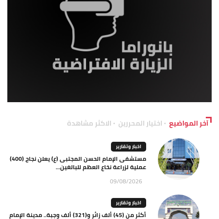
آخر المواضيع
اختيار المحررين
الاكثر مشاهدة
اخبار وتقارير
مستشفى الإمام الحسن المجتبى (ع) يعلن نجاح (400)
عملية لزراعة نخاع العظم للبالغين...
09/08/2026
اخبار وتقارير
أكثر من (45) ألف زائر و(321) ألف وجبة.. مدينة الإمام