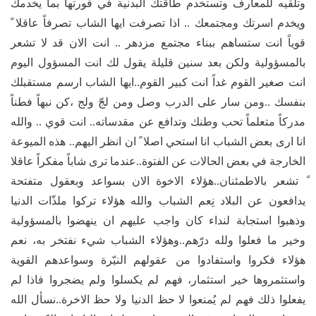
وتلقيه للمعارف وتستخدم طاقتك البدنية في فورتها بما يخدمك
ويخدم اسرتك ومجتمعك .. اذا تصرفت ايها الشاب تصرفاً عاقلا ً
قوياً انت ستساهم ببناء مجتمع مزدهر .. انت الان قد لا تشعر
بالمسؤولية ولكن بعد سنين قليلة يقول لك انت المسؤول اليوم
انت صغير القوم غداً انت كبير القوم..ايها الشاب ارسم مستقبلك
بنفسك ..ومن سار على الدرب وصل ومن لجّ ولج ،كن نبهاً فطناً
مدركاً متعلماً تحب وطنك وتدافع عن مقدساته.. انت قوي .. والله
انا ارى بعض الشباب انا استحي اصلا ً ان انظر اليهم.. هذه الميوعة
الخارجة في بعض الحالات عن الفتوة..عندما ترى شاباً مفكراً عاقلا
ً تشعر بالاطمئنان..هؤلاء الاخوة الان بسواعد وبعقول متفتحة
يدافعون عن البلاد نِعم الشباب والله هؤلاء تركوا ملذّات الدنيا
وذهبوا استجابة لنداء كان واجب عليهم ان ينهضوا بالمسؤولية
وخير ما فعلوا ولله درّهم..وهؤلاء الشباب شيء نفتخر به، نعم
هؤلاء فكروا واستفادوا من عقولهم النيّرة وسواعدهم القوية
واستثمروها خير استثمار، فهم لم يكسلوا ولم يضجروا فاذا لم
يفعلوا ذلك فهم لم يُمنعوا لا حظ الدنيا ولا حظ الاخرة..نسأل الله