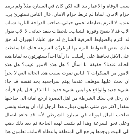
سبب الوفاة و الاعمار بيد الله لكن كان في السيارة مثلاً ولم يربط
حزام الامان، لماذا لم تربط حزام الامان، قال الناس تستهزئ بي..
عندما لا التزم بضابطة تحمي حياتي..صاحب الدراجة النارية شباب
الاب قد لا ينصح وفورة الشباب.. بلحظات يفقد حياته.. لا الاب يقول
له التزم بالضوابط العرفية الشارع له حق عليك الجيران له حق
عليك..بعض الضوابط التزم بها لو غرتّك السرعة فانك اذا سقطت
على الاقل تحافظ على رأسك.. اذا رأينا احداً يستهزئون به لماذا هذه
الحالة عندنا؟ حقيقة انا اسأل ؟ هل هذه الامور عيب؟ هل هذه
الامور من المنكرات ؟ الناس تموت بسبب هذه الحالة التي لا نجرأ
ان نحث عليها..موظف عندما يهتم بمراجعيه يجد نفسه قد جاء
بشيء جديد والواقع هو ليس بشيء جديد.. انا اتذكر قبل ايام قرأت
ان رجل في سلك الشرطة من اهل البصرة ارجع امانة الى صاحبها
بمقدار اكثر من مئتي مليون دينار.. هذا الرجل اراد ان يوصله ونسى
صاحب المال امواله في سيارة الشرطي لأنه قد جاءه اتصال
وعلى نحو السرعة وهذا لم يلتفت لهذه الحاجة ثم بعد ذلك ذهب
الى البيت ووجدها ورجع الى المنطقة واعطاه الامانة.. تعلمون هذا