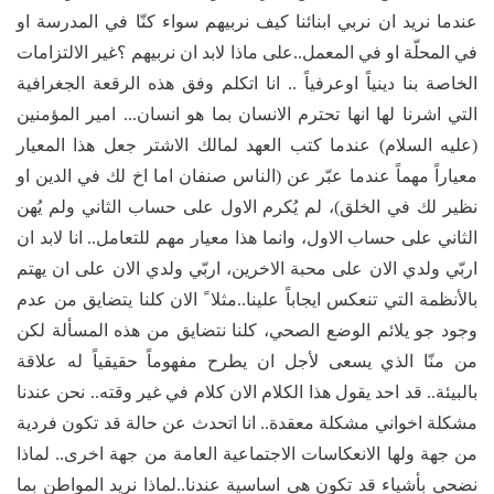
عندما نريد ان نربي ابنائنا كيف نربيهم سواء كنّا في المدرسة او
في المحلّة او في المعمل..على ماذا لابد ان نربيهم ؟غير الالتزامات
الخاصة بنا دينياً اوعرفياً .. انا اتكلم وفق هذه الرقعة الجغرافية
التي اشرنا لها انها تحترم الانسان بما هو انسان... امير المؤمنين
(عليه السلام) عندما كتب العهد لمالك الاشتر جعل هذا المعيار
معياراً مهماً عندما عبّر عن (الناس صنفان اما اخ لك في الدين او
نظير لك في الخلق)، لم يُكرم الاول على حساب الثاني ولم يُهن
الثاني على حساب الاول، وانما هذا معيار مهم للتعامل.. انا لابد ان
اربّي ولدي الان على محبة الاخرين، اربّي ولدي الان على ان يهتم
بالأنظمة التي تنعكس ايجاباً علينا..مثلا ً الان كلنا يتضايق من عدم
وجود جو يلائم الوضع الصحي، كلنا نتضايق من هذه المسألة لكن
من منّا الذي يسعى لأجل ان يطرح مفهوماً حقيقياً له علاقة
بالبيئة.. قد احد يقول هذا الكلام الان كلام في غير وقته.. نحن عندنا
مشكلة اخواني مشكلة معقدة.. انا اتحدث عن حالة قد تكون فردية
من جهة ولها الانعكاسات الاجتماعية العامة من جهة اخرى.. لماذا
نضحي بأشياء قد تكون هي اساسية عندنا..لماذا نريد المواطن بما