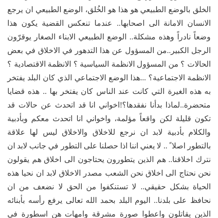
الخلق بالوضع الطبيعي هو هذا هو الخُلق، الوضع الطبيعي ان يرجع
الانسان الامانة الى اصحابها.. عندما تنعكس القضية يكون هذا
وضعاً نادراً وهذه مشكلة.. الوضع الطبيعي الابناء الصغار يوقرّون
الرجل الكبير..من المسؤول عن هذا التدهور في الاخلاق في بعض
الحالات ؟ من المسؤول الانظمة السياسية ؟ الانظمة الاقتصادية ؟
الانظمة الاجتماعية؟ ...هذا الوضع الاجتماعي الذي كان البلد يفتخر
به هذه الغيرة التي كانت عند الناس كان يفتخر بها .. هذه قضايا
متحضرة..لماذا بدأنا نفقدها؟!اخواني انا قد اتحدث عن حالات قد
تكون قليلة لكن واقعاً مؤلمة، واخواني انا اتحدث معكم وبأدبية
والكلام بأدبية لابد ان نرجع للاخلاق والاخلاق ليس لها علاقة
بالتطور اصلا ً .. لا يعني اننا اذا حصلنا على التطور في جانب لابد ان
نترك اخلاقنا.. هم الذين يتطورون يحتاجون الى اخلاق هم يقولون
نحن نحتاج الى اخلاق نحن الشعب مصدر الاخلاق لابد ان نحيا هذه
الحياة بشكل حقيقي.. لا تستنكفوا من الحق لا نضعف من ان
نحافظ على بلدنا.. اليوم البلد بحمد الله تعالى يرفع رأسه بأبنائه
الذين يقاتلون واعطوا صورة مشرقة وامهات هن اسطورة في