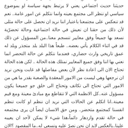
حديثنا حديث اجتماعي يعني لا يرتبط بجهة سياسة او بموضوع
سياسي او ننظر الى مجتمع بعينه وانما نتكلم عن امور عامة.. نعم
قد تنعكس على مجتمعنا باعتبار اننا نريد ان نحصل على حالة مثلى
لأن ذلك من حقنا ان نعيش في حالة اجتماعية وحالة تحضرّية
نسعد بها جميعاً وفق معايير تنسجم معنا..من المسؤول عن ذلك
قد في اثناء الكلام يأتي بعضه.. طبعاً هذا البلد بلد متجذر وبلد له
عمق تاريخي وارث حضاري، فعندما نتكلم عن حالة التحضر انما
نعني بها اننا وفق جميع المعايير نمتلك هذه الحالة .. لكن هذه الحالة
تحتاج الان الى اعادة نظر لأن بعض مفاصلها قد غابت ونحن نريد
ان نرجعها وهي ليست من الامور المعقدة والصعبة بقدر ما هي من
الامور التي تحتاج الى تكاتف وتحتاج الى خلق جو جميعنا يكون
مسؤول عنه..كل الانظمة التي لا تتقاطع مع مبادئ معينة ومع قيم
معينة..انا اتكلم عن الحالات التي نريد ان ننظم او كانت تنظم
انفسنا كمجتمع متحضر.. ومن حق الانسان ايضاً ان يرى مجتمعه
في حالة تقدم وازدهار دائماً،هذا شيء لا يمكن لأحد ان يعيبه
علينا..بالعكس لابد ان نحن نصرّ عليه ونسعى له..ما المقصود ؟الان