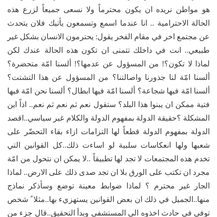
هو مواطن نريده ان يكون محترماً ولا نسعى جميعاً لزرع هذه
الحالة الاحترامية .. انا عندما اسمع وتسمعون يأتيك فلان يتحدث
عن مجتمع اخر في مقام الفخر يقول: يحترمون الانسان بشكل غير
طبيعي.. انت في داخلك تتمنى ان تكون هذه الحالة عندك لكن
لماذا لا تكون؟! من المسؤول عن عدمها؟! ألسنا امّة متحضرة؟
ألسنا امّة لنا جذورنا واصالتنا؟ من المسؤول عن هذا التشتت؟
ألسنا امّة فيها شجاعة؟ ألسنا امّة فيها ابطال؟ ألسنا نحن امّة فيها
فتية ممكن ان يبنوا هذا البلد؟ ستقول نعم ثم نعم ثم نعم.. اذاً اين
المشكلة ؟حقيقة الدولة بمفهوم الدولة والكلام غير سياسي..اقصد
الدولة بمفهوم الدولة قطعاً لها التزامات ازاء بقاء التحضّر على
شعبها ولها انعكاسات سلبية لو اساءت ذلك..كل القوانين التي
تخدم هذه المجتمعات لا تجد لها تطبيقاً ..لا يمكن ان نتحول من امّة
مجرد ان تكتب على الورق بلا ان تجد صدى ذلك على الارض.. لماذا
الجار غير محترم ؟ لماذا ضوابط معينة توضع وسأذكر نماذج
منها..الجميل في ذلك ان بعض القوانين يستهزيء بها..مثلا ً شخص
توفي في حادث اخذوه الى المستشفى وبدأ التحقيق..قال جزء من