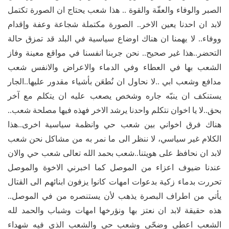
الصبر والوفاء والعفّة والقوة .. هذا شعب يحتاج ان الصورة تكتمل
لابد ان احدنا يعين الاخر.. الصورة مكتملة شجاعة وعفة وإقدام
ووفاء.. لا يهمنا ان هناك اوضاع سياسية في البلد قد تمزق حالة
التحضر..هذا غير صحيح.. نحن جربنا انفسنا في مواقع معينة وفاز
الشعب بها في العطاء وفي الدماء والاعراض والانفس شعب
مدافع وشعب ابي ..لا نحاول ان نُطعَن بأشياء مقدور عليها..الجار
يستنكف ان ينبّه جاره وشخص يصعب عليه ان يتكلم مع آخر
بحق..لا يا اخوان نتكلم واحدنا يرشد الاخر فهذه فيها مصلحة شعب..
هناك فرق اخواني بين شعب حي وانظمة سياسية اخرى..هذا
الكلام غير سياسي، لا ننظر الى ما نمر به من مشاكل نحن شعب
لابد ان نحافظ على هويتنا..شعب بحمد الله تعالى شعب حي والان
عندنا ضيوف اعزاء من الموصل كما اخبرني الاخوة والموصل
تحررت بدماء زكية بدعوات امهات كانوا يزفون ابنائهم الى القتال
يأتي من اطراف البصرة يذهب لأن يستنصره من في الموصل..
هذه حقيقة لابد ان نعتز بها ونؤرخها امهات وشباب والحمد لله
الشعب اعطى وضحّى وشعب حي والشعب الذي فيه شهداء