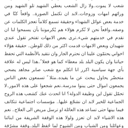
شعب لا يموت..ولا زال الشعب يعطي الشهيد تلو الشهيد ومن
ورائهم امهات وزوجات..لابد ان تكتمل الصورة.. واقعاً كنّا في
خدمة بعض عوائل الشهداء وحقيقة تسمع كلاماً تعجز الكلمات عن
وصفه..واقعاً نحن لا نُكرم هؤلاء هم يُكرموننا بأن يسمحوا لنا ان
نقدم في خدمتهم شيء..ترى بعض الامهات تفتخر تقول عندي
شهيدان وبعض الامهات قدمت اكثر من ذلك للوطن.. حقيقة هؤلاء
اخواني يحتمّون علينا ان نحترم الجار وان نتقيد بالأنظمة التي تحفظ
حياتنا وان يكون البلد بلد معطاء كما هو فعلا ً..هذا ليس له علاقة
بأي جهة سياسية اكرر انا اتكلم مع شعب صابر مجاهد يضحي
متحضّر يحاول يبحث عن ما يفيده..مثلا ً تسمعون بعض الناس
يجمعون اموال حتى يبنوا مدرسة..نعم شجعوا على هذه الامور..لا
تحمّل تقول اين وظيفة الدولة؟ انا اتحدث عنك كشعب هذه الروح
الجماعية للخير لابد ان نشجّع عليها.. مؤسسات اجتماعية تتكاتف
فيما بينها حتى تساعد هذه العائلة او ترسل مريض الى العلاج.. نعم
هذه الاشياء لابد ان تعزز ولولا هذه الوقفة الشريفة من ابنائنا
وعوائلنا ومن الشباب ومن الشيوخ لما حُفظ البلد..وقفة مشرّفة