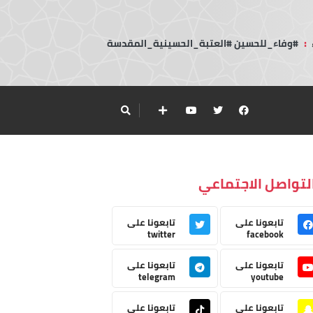
:
#وفاء_للحسين #العتبة_الحسينية_المقدسة
لتواصل الاجتماعي
تابعونا على
تابعونا على
twitter
facebook
تابعونا على
تابعونا على
telegram
youtube
تابعونا على
تابعونا على