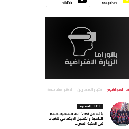
tikTok
snapchat
خر المواضيع
اختيار المحررين
الاكثر مشاهدة
التقارير المصورة
بأكثر من (795) ألف مستفيد.. قسم
التنمية والتأهيل الاجتماعي للشباب
في العتبة الحس...