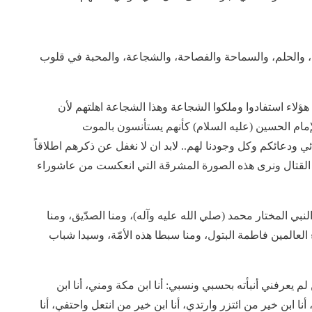
علم، والحلم، والسماحة والفصاحة، والشجاعة، والمحبة في قلوب
ل هؤلاء استفادوا وملكوا الشجاعة وهذا الشجاعة اهلتهم لأن
م الحسين (عليه السلام) كأنهم يستأنسون بالموت
ي ودعائكم وكل وجودنا لهم.. لابد ان لا نغفل عن ذكرهم اطلاقاً
ت القتال ونرى هذه الصورة المشرقة التي انعكست من عاشوراء
النبي المختار محمد (صلي الله عليه وآله)، ومنا الصدّيق، ومنا
العالمين فاطمة البتول، ومنا سبطا هذه الأمّة، وسيدا شباب
 يعرفني أنبأته بحسبي ونسبي: أنا ابن مکة ومني، أنا ابن
ا ابن خير ‌من‌ ائتزر وارتدي، أنا ابن خير ‌من‌ انتعل واحتفي، أنا