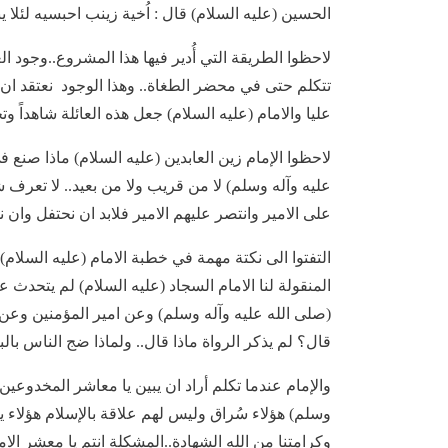
الحسين (عليه السلام) قال : اُخية زينب احبسيه لئلا 
لاحظوا الطريقة التي أُدير فيها هذا المشروع..وجود ا
تتكلم حتى في محضر الطغاة.. وهذا الوجود نعتقد ان
عليا والامام (عليه السلام) جعل هذه العائلة شاهداً وت
لاحظوا الإمام زين العابدين (عليه السلام) ماذا صنع 
عليه وآله وسلم) لا من قريب ولا من بعيد.. لا تعرف ش
على الامير وانتصر عليهم الامير فلابد ان نحتفل وان نج
التفتوا الى نكتة مهمة في خطبة الامام (عليه السلام
المنقولة لنا الامام السجاد (عليه السلام) لم يتحدث ع
(صلى الله عليه وآله وسلم) وعن امير المؤمنين وعن ف
قال؟ لم يذكر الرواة ماذا قال.. ولماذا ضج الناس بالب
والإمام عندما تكلم أراد ان يبين يا معاشر المخدوعين 
وسلم) هؤلاء سُراق وليس لهم علاقة بالإسلام هؤلاء 
وكرامتنا من الله الشهادة..المشكلة انتم يا معشر ال