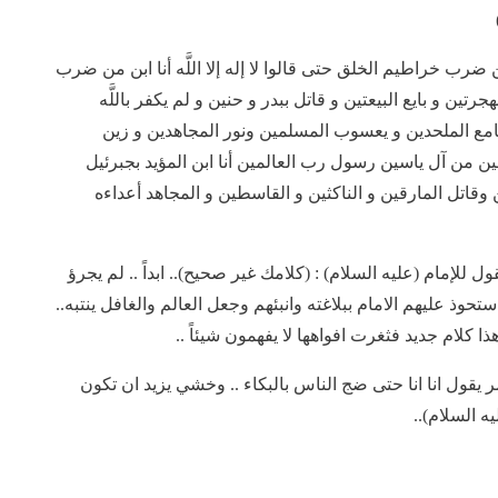
ن ضرب خراطيم الخلق حتى قالوا لا إله إلا اللَّه أنا ابن من ضرب
ين و بايع ‏البيعتين و قاتل ببدر و حنين و لم يكفر باللَّه
قامع الملحدين و يعسوب المسلمين ونور المجاهدين و زين
مين من آل ياسين رسول رب العالمين أنا ابن المؤيد بجبرئيل
وقاتل المارقين و الناكثين و القاسطين و المجاهد أعداءه
 للإمام (عليه السلام) : (كلامك غير صحيح).. ابداً .. لم يجرؤ
حوذ عليهم الامام ببلاغته وانبئهم وجعل العالم والغافل ينتبه..
ا كلام جديد فثغرت افواهها لا يفهمون شيئاً ..
ر يقول انا انا حتى ضج الناس بالبكاء .. وخشي يزيد ان تكون
ه السلام)..