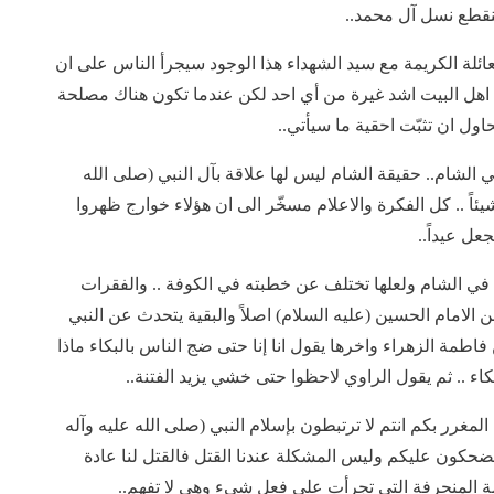
ينقطع نسل آل محمد..
لعائلة الكريمة مع سيد الشهداء هذا الوجود سيجرأ الناس على ان
 اهل البيت اشد غيرة من أي احد لكن عندما تكون هناك مصلحة
حاول ان تثبّت احقية ما سيأتي..
في الشام.. حقيقة الشام ليس لها علاقة بآل النبي (صلى الله
يئاً .. كل الفكرة والاعلام مسخّر الى ان هؤلاء خوارج ظهروا
عل عيداً..
) في الشام ولعلها تختلف عن خطبته في الكوفة .. والفقرات
ن الامام الحسين (عليه السلام) اصلاً والبقية يتحدث عن النبي
اطمة الزهراء واخرها يقول انا إنا حتى ضج الناس بالبكاء ماذا
كاء .. ثم يقول الراوي لاحظوا حتى خشي يزيد الفتنة..
المغرر بكم انتم لا ترتبطون بإسلام النبي (صلى الله عليه وآله
يضحكون عليكم وليس المشكلة عندنا القتل فالقتل لنا عادة
امة المنحرفة التي تجرأت على فعل شيء وهي لا تفهم..