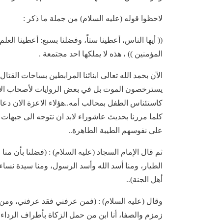
لاحظوا قوله (عليه السلام) من جملة ما ذكر :
(( أيها الناس، أعطينا ستاً، وفضلنا بسبع: أعطينا ال
المؤمنين )) ، هذه لا يملكها احد مجتمعة .
الآن بحمد الله تعالى ابنائنا المرابطين بساحات القتا
يسترخصون الموت بل في بعض الروايات لأصحاب الإما
كاستئناس الطفل بمحالب أمه..هؤلاء الاعزة الان دعائ
كلما مررنا بحديث عاشوراء لابد ان نتوجه الى جبها
على نفوسهم الطيبة الطاهرة..
ثم قال الإمام السجاد (عليه السلام) : (فضلنا بأن منا 
الطيار، ومنا أسد الله وأسد الرسول، ومنا سيدة نساء 
أهل الجنة)..
وقال (عليه السلام) : (فمن عرفني فقد عرفني، ومن لم
زمزم والصفا، أنا ابن ‌من‌ حمل الزکاة بأطراف الرداء، أن