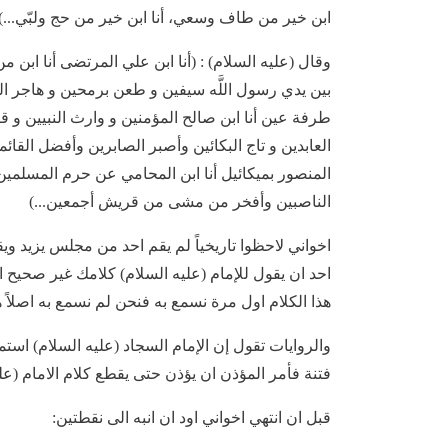
ابن خير ‌من‌ طاف وسعي، أنا ابن خير ‌من‌ ‌حج‌ ولبّي...)
وقال (عليه السلام) : (أنا ابن علي المرتضى أنا ابن ‏م
بين ‏يدي رسول اللَّه سيفين و طعن برمحين و هاجر الهجرت
طرفة عين أنا ابن صالح ‏المؤمنين و وارث النبيين و 
العابدين و تاج البكائين وأصبر الصابرين وأفضل القائ
المنصور بميكائيل أنا ابن المحامي عن حرم المسلمين 
الناصبين وأفخر من مشى من قريش أجمعين...)
اخواني لاحظوا تاريخياً لم يقم احد من مجلس يزيد ويقول
احد ان يقول للإمام (عليه السلام) كلامك غير صحيح است
هذا الكلام اول مرة نسمع به فنحن لم نسمع به اصلاً هذ
والروايات تقول إن الإمام السجاد (عليه السلام) استم
فتنة فأمر المؤذن ان يؤذن حتى يقطع كلام الامام (علي
قبل ان انتهي اخواني اود ان انبه الى نقطتين: