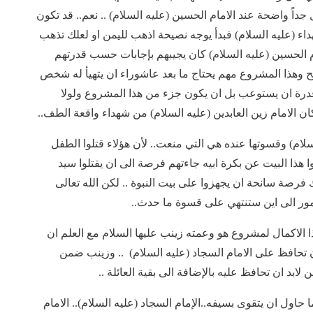
داً واضحة عند الامام الحسين (عليه السلام) .. نعم.. قد تكون
داء (عليه السلام) فبدأ يوجه نصيحة اذهب لليمن او لعلك تذهب
مام الحسين (عليه السلام) كان يجيبهم بإجابات حسب قدرتهم
ضح وهذا المشروع مهم يحتاج ما بعد عاشوراء ان يتهيأ له شخص
قدرة ان يستوعب بل ان يكون جزء من هذا المشروع ولولا
كان الامام زين العابدين (عليه السلام) من شهداء واقعة الطف..
لسلام) وقسوتها عنده هي التي منعت.. لأن هؤلاء قتلوا الطفل
 هذا البيت عن بكرة ابيه جاءتهم فرصة الى ان يقتلوا سيد
 فرصة سانحة ان يجهزوا على بيت النبوة .. لكن الله تعالى
امور الى اين ستنتهي على قسوة ما حدث..
ذا الاكمال لمشروع هو وعمته زينب عليها السلام مع العلم ان
 تحافظ على الامام السجاد (عليه السلام) .. وزينب ضمن
لابد ان تحافظ عليه بالإضافة الى بقية العائلة ..
حاول ان يتقوى بسيفه..الإمام السجاد (عليه السلام).. الامام