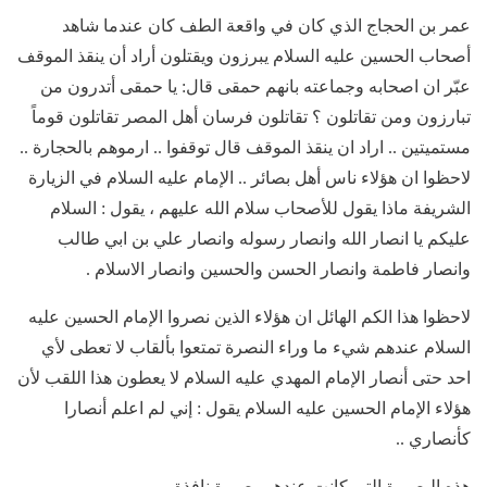
عمر بن الحجاج الذي كان في واقعة الطف كان عندما شاهد
أصحاب الحسين عليه السلام يبرزون ويقتلون أراد أن ينقذ الموقف
عبّر ان اصحابه وجماعته بانهم حمقى قال: يا حمقى أتدرون من
تبارزون ومن تقاتلون ؟ تقاتلون فرسان أهل المصر تقاتلون قوماً
مستميتين .. اراد ان ينقذ الموقف قال توقفوا .. ارموهم بالحجارة ..
لاحظوا ان هؤلاء ناس أهل بصائر .. الإمام عليه السلام في الزيارة
الشريفة ماذا يقول للأصحاب سلام الله عليهم ، يقول : السلام
عليكم يا انصار الله وانصار رسوله وانصار علي بن ابي طالب
وانصار فاطمة وانصار الحسن والحسين وانصار الاسلام .
لاحظوا هذا الكم الهائل ان هؤلاء الذين نصروا الإمام الحسين عليه
السلام عندهم شيء ما وراء النصرة تمتعوا بألقاب لا تعطى لأي
احد حتى أنصار الإمام المهدي عليه السلام لا يعطون هذا اللقب لأن
هؤلاء الإمام الحسين عليه السلام يقول : إني لم اعلم أنصارا
كأنصاري ..
هذه البصيرة التي كانت عندهم بصيرة نافذة .