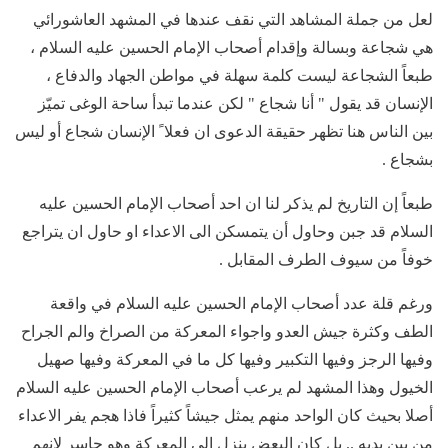
لعل من جملة المشاهد التي نقف عندها في المشهد العاشورائي
هي شجاعة وبسالة وإقدام أصحاب الإمام الحسين عليه السلام ،
طبعاً الشجاعة ليست كلمة سهلة في مواطن الجهاد والدفاع ،
الإنسان قد يقول " أنا شجاع " لكن عندما تبدأ ساحة الوغى تميّز
بين الناس هنا تظهر حقيقة الدعوى ان فعلا ً الإنسان شجاع أو ليس
بشجاع .
طبعاً إن التاريخ لم يذكر لنا ان احد أصحاب الإمام الحسين عليه
السلام قد جبن وحاول أن يتمسكن الى الاعداء او حاول ان يتراجع
خوفاً من سيوف الطرف المقابل .
ورغم قلة عدد أصحاب الإمام الحسين عليه السلام في واقعة
الطف وكثرة جيش العدو واجواء المعركة من الصراخ والم الجراح
وفيها الرجز وفيها التكبير وفيها كل ما في المعركة وفيها صهيل
الخيول وهذا المشهد لم يرعب أصحاب الإمام الحسين عليه السلام
أصلا بحيث كان الواحد منهم يمثل جيشاً كثيراً فاذا هجم يفر الاعداء
من بين يديه .. بل كان البعض ينزل الى المعركة وهو حاسر لانهم