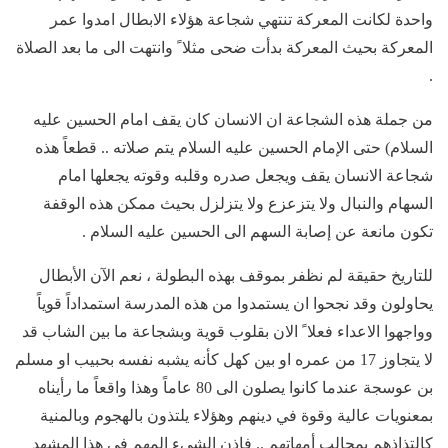
واحدة لكانت المعركة تنتهي شجاعة هؤلاء الابطال امدوا عمر
المعركة بحيث المعركة بدأت ضحى مثلا ً وانتهت الى ما بعد الصلاة
.
من جملة هذه الشجاعة ان الانسان كان يقف امام الحسين عليه
السلام) حتى الإمام الحسين عليه السلام يتم صلاته .. قطعاً هذه
شجاعة الانسان يقف ويجعل صدره وقلبه وقوته يجعلها امام
السهام والنبال ولا يتزعزع ولا يتزلزل بحيث ممكن هذه الوقفة
تكون مانعة عن إصابة السهم الى الحسين عليه السلام .
للتاريخ حقيقة لم نظفر بموقف بهذه البطولة ، نعم الآن الأبطال
يحاولون وقد نجحوا ان يستمدوا من هذه المدرسة استمداداً قوياً
وواجهوا الاعداء فعلا ً الان بقلوب قوية وبشجاعة ما بين الشاب قد
لا يتجاوز 17 من عمره او بين كهل كأنه يشبه نفسه بحبيب او مسلم
بن عوسجة عندما كانوا يصلون الى 80 عاماً وهذا واقعاً ما رأيناه
بمعنويات عالية وقوة في دينهم وهؤلاء يلتذون بالهجوم وبالمنية
كالتذاذهم بمحالب أمهاتهم .. فإذن الشيء المهم في هذا المشهد