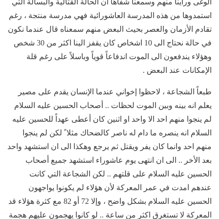
الوغى وراينا منهم وسمعنا شفاهاً ان الحالة القتالية والبسالة التي
استمدوها من هذه المدرسة العاشورائية فهي مدرسة منتجة ، رغم
تقادم الأزمان والعصر بحيث البعض منهم سمعناه قال عندما نكون
في حالة نحتاج الى 10 اشخاص كان يقفز الينا اكثر من 30 شخص
وهؤلاء يندفعون الى الموت اندفاعاً قوياً وباسلاً على رغم قلة
الإمكانات عند البعض .
طبعاً الشجاعة ، لاحظوا إخواني عندما الإنسان يقدم على مصير
يعلم انه بينه وبين الموت لحظات .. أصحاب الحسين عليه السلام
لم ينجوا منهم احد الا واحد او اثنين كان أعطى عهداً للحسين عليه
السلام انه ينصره ما دام له ناصر كالضحاك مثلا ً لكن لم ينجوا
منهم احد وانما كان يفر ويقتل ثم يرجع وهكذا الى ان استشهد واحد
بعد الأخر .. الى ان انتهى يوم عاشوراء استشهد جميع أصحاب
الحسين عليه السلام على قلتهم .. لكن الشجاعة التي كانت
عندهم امدت في عمر المعركة لأن هؤلاء لم يكونوا يواجهون
الحسين عليه السلام بشكل واضح ، وإلا 72 أو 82 مع كثرة هؤلاء قد
المعركة لا تستغرق اكثر من ساعة .. لو كانوا يهجمون عليهم هجمة