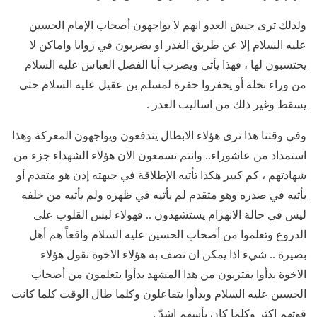
ولذلك ترى جيش العدو انهم لا يواجهون أصحاب الإمام الحسين
عليه السلام إلا عن طريق الغدر او يضربون في زوايا واماكن لا
يحتسبون لها ، فهذا يأتي ويضرب أبا الفضل العباس عليه السلام
من وراء نخلة أو يحفروا حفرة لمسلم بن عقيل عليه السلام حتى
يسقط وغير ذلك من اساليب الغدر .
وفي وقتنا هذا ترى هؤلاء الابطال يندفعون ويواجهون المعركة وهذا
استمداد من عاشوراء.. وانتم تسمعون الان هؤلاء الشهداء جزء من
شهادتهم ، كم كبير هكذا تأتيه الإطلاقة في جبهته إذن هو متقدم أو
يأتيه في صدره وهو متقدم لم يأتيه في ظهره ولم يأتيه من خلفه
ليس في حالة الانهزام يستشهدون .. فهولاء لبس القلوب على
الدروع وتعلموا من أصحاب الحسين عليه السلام واقعاً هم أهل
بصيرة .. شيء اذا يمكن ان نصف به هؤلاء الاخوة نقول هؤلاء
الاخوة بدأوا يقتربون من هذا المشهد بدأوا يتعلمون من أصحاب
الحسين عليه السلام وبدأوا يتفاعلون وكلما طال الوقت كلما كانت
قوتهم اكثر وكلما كان بأسهم اشدّ .