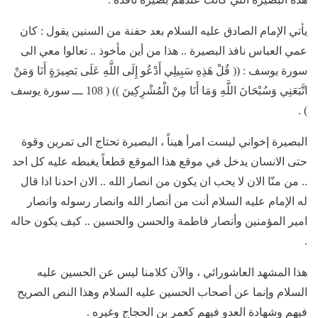
يأتي الإمام الصادق عليه السلام بعد حفنة من السنين يقول : كان
عمي العباس نافذ البصيرة .. هذا من أين مأخوذ .. تعالوا معي الى
سورة يوسف : (( قُلْ هَذِهِ سَبِيلِي أَدْعُو إِلَى اللَّهِ عَلَى بَصِيرَةٍ أَنَا وَمَنْ
اتَّبَعَنِي وَسُبْحَانَ اللَّهِ وَمَا أَنَا مِنْ الْمُشْرِكِينَ )) ( 108 ـــ سورة يوسف
) .
البصيرة إخواني ليست امرأ هيناً ، البصيرة تحتاج الى تمرين وقوة
حتى الانسان يدخل في موقع هذا الموقع قطعاً يغبطه عليه كل احد
.. من منّا الان لا يحب ان يكون من انصار الله .. الان احدنا اذا قال
له الإمام عليه السلام أنت من أنصار الله وانصار رسوله وانصار
امير المؤمنين وأنصار فاطمة والحسن والحسين .. كيف يكون حاله
.
هذا المشهد العاشورائي ، والآن كلامنا ليس عن الحسين عليه
السلام وإنما عن أصحاب الحسين عليه السلام وهذا النص الصريح
فيهم وشهادة العدو فيهم كعمر بن الحجاج وغيره .