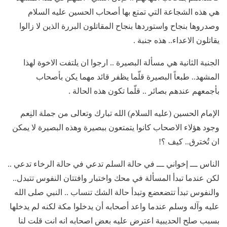
هي هذه الشجاعة التي تمتع بها أصحاب الحسين عليه السلام
وصدروها بنجاح واستوردها بنجاح المقاتلون البررة الذين لا زالوا
يقاتلون الاعداء.. هذه جنبة .
الجنبة الثانية هي مسألة البصيرة .. ارجوا ان يلتفت الاخوة لهذا
المشهد.. طبعاً البصيرة قلّما يظفر قائد مهما يكن بأصحاب
بأجمعهم عندهم بصائر .. قلّما تكون هذه الحالة .
الإمام الحسين (عليه السلام) الله تبارك وتعالى من جملة النِعم
وجود هؤلاء الاصحاب كانوا يتمتعون ببصيرة وهذه البصيرة لا يمكن
ان تُخترق.. كيف ؟!
الناس ـــ إخواني ـــ في حالة السلم تدعي في حالة الرخاء تدعي ..
لكن عندما تبدأ المسألة في محك واختبار وافتتان النفوس تتبدل..
والنفوس تبدأ تتضعضع وتبدأ حالة الشك تنساب .. النبي صلى الله
عليه وآله وسلم عندما واعد أصحابه أن يدخلوا مكة لكنه لم يدخلها
بسبب صلح الحديبية اعترض عليه بعض اصحابه انه انت قلت لنا