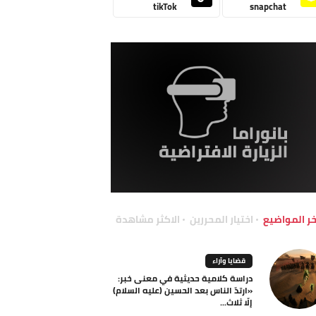
tikTok
snapchat
خر المواضيع
اختيار المحررين
الاكثر مشاهدة
قضايا وآراء
دراسة كلامية حديثية في معنى خبر:
«ارتدّ الناس بعد الحسين (عليه السلام)
إلّا ثلاث...