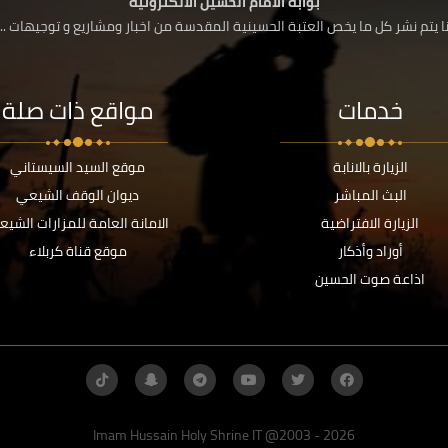
بوابة الامام الحسين الالكترونية
 يتم نشر كل ما يخص العتبة الحسينية المقدسة من اخبار ومشاريع و توجيهات ....
خدمات
مواقع ذات صلة
الزيارة بالانابة
موقع السيد السيستاني
البث المباشر
ديوان الوقف الشيعي
الزيارة الافتراضية
الامانة العامة للمزارات الشيع
أوراد وأذكار
موقع قناة كربلاء
اذاعة صوت الحسين
Imam Hussain Holy Shrine IT @2003 - 2026