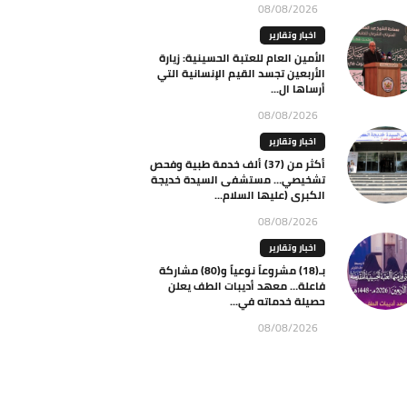
08/08/2026
اخبار وتقارير
الأمين العام للعتبة الحسينية: زيارة
الأربعين تجسد القيم الإنسانية التي
أرساها ال...
08/08/2026
اخبار وتقارير
أكثر من (37) ألف خدمة طبية وفحص
تشخيصي… مستشفى السيدة خديجة
الكبرى (عليها السلام...
08/08/2026
اخبار وتقارير
بـ(18) مشروعاً نوعياً و(80) مشاركة
فاعلة… معهد أديبات الطف يعلن
حصيلة خدماته في...
08/08/2026