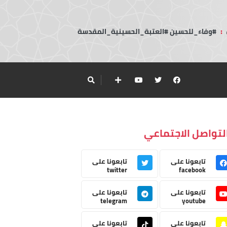
:
#وفاء_للحسين #العتبة_الحسينية_المقدسة
لتواصل الاجتماعي
تابعونا على
تابعونا على
twitter
facebook
تابعونا على
تابعونا على
telegram
youtube
تابعونا على
تابعونا على