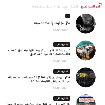
آخر المواضيع
اختيار المحررين
الاكثر مشاهدة
لِكُلِّ سِرٍّ ثَوَابٌ إِلَّا الدَّمْعَةَ فِينَا!
10/08/2026
اخبار وتقارير
في جولة للاطلاع على تجاربها الزراعية.. مزرعة فدك
التابعة للعتبة الحسينية تستقبل...
10/08/2026
اخبار وتقارير
أكثر من مليون زائر و(230) ألف وجبة طعام.. مدينة
سيد الأوصياء(ع) التابعة للعتبة ا...
10/08/2026
اخبار وتقارير
بالأرقام وحتى يوم (20) صفر.. مضيف الإمام الحسين