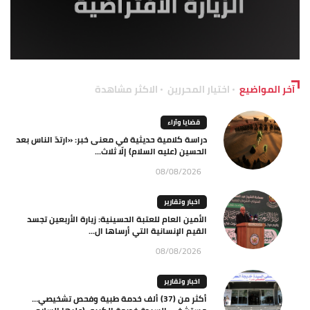
آخر المواضيع
اختيار المحررين
الاكثر مشاهدة
قضايا وآراء
دراسة كلامية حديثية في معنى خبر: «ارتدّ الناس بعد
الحسين (عليه السلام) إلّا ثلاث...
08/08/2026
اخبار وتقارير
الأمين العام للعتبة الحسينية: زيارة الأربعين تجسد
القيم الإنسانية التي أرساها ال...
08/08/2026
اخبار وتقارير
أكثر من (37) ألف خدمة طبية وفحص تشخيصي…