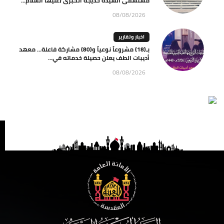
مستشفى السيدة خديجة الكبرى (عليها السلام...
08/08/2026
اخبار وتقارير
بـ(18) مشروعاً نوعياً و(80) مشاركة فاعلة… معهد
أديبات الطف يعلن حصيلة خدماته في...
08/08/2026