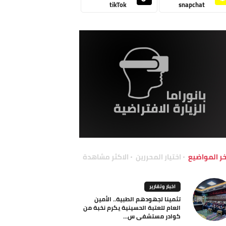
tikTok
snapchat
خر المواضيع
اختيار المحررين
الاكثر مشاهدة
اخبار وتقارير
تثمينا لجهودهم الطبية.. الأمين
العام للعتبة الحسينية يكرم نخبة من
كوادر مستشفى س...