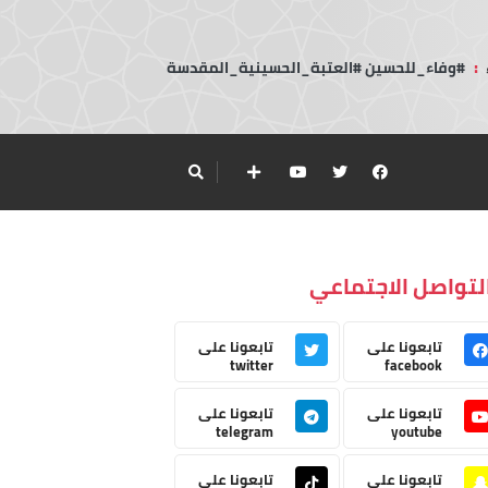
:
#وفاء_للحسين #العتبة_الحسينية_المقدسة
لتواصل الاجتماعي
تابعونا على
تابعونا على
twitter
facebook
تابعونا على
تابعونا على
telegram
youtube
تابعونا على
تابعونا على