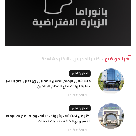
آخر المواضيع
اختيار المحررين
الاكثر مشاهدة
اخبار وتقارير
مستشفى الإمام الحسن المجتبى (ع) يعلن نجاح (400)
عملية لزراعة نخاع العظم للبالغين...
09/08/2026
اخبار وتقارير
أكثر من (45) ألف زائر و(321) ألف وجبة.. مدينة الإمام
الحسين (ع) تكشف حصيلة خدمات...
09/08/2026