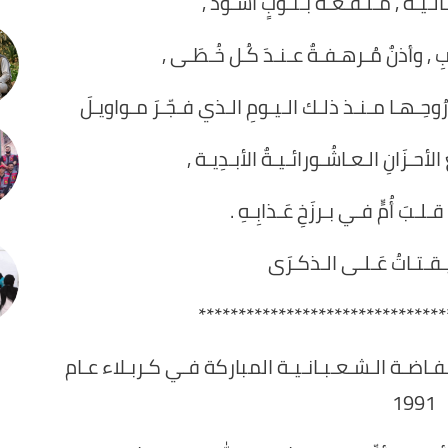
لـيـة , مُـلـفّـعَـة بـثـوبٍ أَسـوَد ,
ابِ , وأذنٌ مُـرهـفـةٌ عـنـدَ كُـل خُـطَـى ,
رُوحِـهـا مـنـذ ذلـك الـيـومِ الـذي فـجّـرَ مـواويـلَ
لأحـزَانِ الـعـاشُـورائـيـةٌ الأبـدِيـة ,
ـلـبَ أُمٍّ فـي بـرزَخِ عَـذابِـهِ .
 يـقـتـاتُ عَـلـى الـذكـرَى
*******************************
فـاضـة الـشـعـبـانـيـة المباركة فـي كـربـلاء عـام
1991