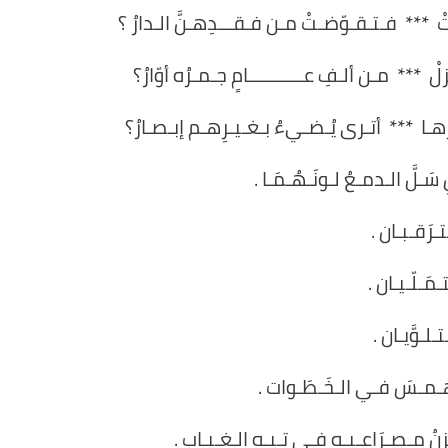
وتْ *** فـتـقـوّضـتْ مـن فـقـــدِهـنَّ الـدارُ ؟
لْ *** مـن ألـفِ عـــــــــــامٍ جـمـرُه أوّارُ؟
َهـا *** أتـرى يُـضـيءُ بـغـيـرِهـم إبـصـارُ؟
 سَـلَّ الـدمـعُ لـونَـهُـمَـا .
تـرَقـبـان .
ـمَـلّـيـان .
تـلـوَّيـان .
ـهَـمـسَ فـي الـخَـطَـوات .
ـزنُ مِـصـرَاعـيـه فـي تـيـهِ الـغـيـاب .