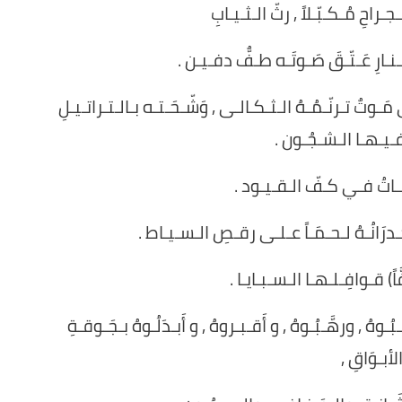
جـراحِ مُـكـبّـلاً , رثّ الـثـيـابِ
ـارِ عَـتّـقَ صَـوتَـه طـفٌّ دفـيـن .
مَـوتٌ تـرنّـمُـهُ الـثـكـالـى , وَشّـحَـتـه بـالـتـراتـيـلِ
فـيـهـا الـشـجُـون .
َـاتُ فـي كـفّ الـقـيـود .
رَانُـهُ لـحـمَـاً عـلـى رقـصِ الـسـيـاط .
اً) قـوافِـلـهـا الـسـبـايـا .
َـبُـوهُ , ورهَّـبُـوهُ , و أَقـبـروهُ , و أَبـدَلُـوهُ بـجَـوقـةِ
لأبـوَاقِ ,