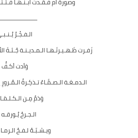
وصورة أم فـقـدت ابـنـهـا فـتـتـأسـ
ـــــــــــــــــــــــــ
الـفـجْـرُ يُـنـبـ
زَفـرت ظَـهـيـرتَـهـا الـمـديـنـة جُـثـةَ الأح
وَأدت أكـفُّ ا
الـدمـعَـة الـصـمَّـاءُ تـذكِـرةُ الـمُـرور
وَدَمٌ مِـن الـكـلـمَ
الـجـرحُ يُـورقـه 
ويـشـبّـهُ لـفـحُ الـرمـا