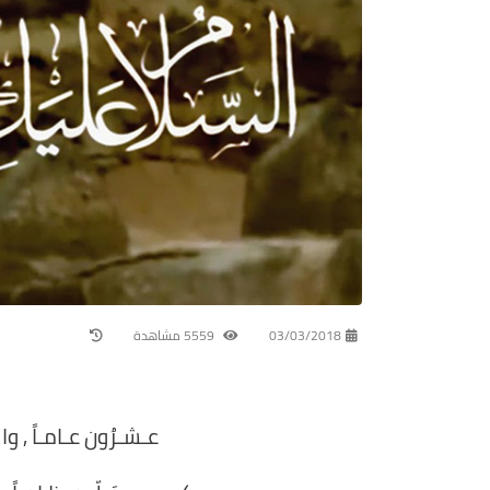
03/03/2018
5559 مشاهدة
عـشـرُون عـامـاً , وال