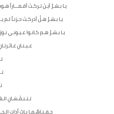
يـا بـشـرُ أيـنَ تـركـتَ أقـمـــاراً هـ
يـا بـشـرُ هـلْ أدركـتَ حـزنـاً لـم يـز
يـا بـشـرُ هـم كـانـوا عـيـونـي نـور
عـيـنـانِ غـائـرتـانِ
تـ
تـت
تـ
تـتـنـفّـسَـانِ ال
جِـفـنـاهُـمـا بـابٌ أَذابَ الـح