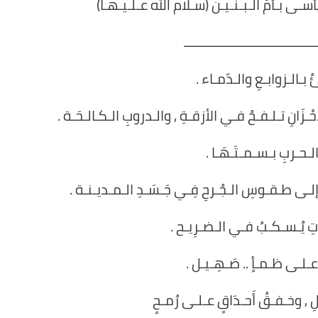
ى بـأمِّ الـبـنـيـن (سـلام الله عـلـيـهـا)
ـــــــــــــــــــــــــــــــــــــ
ئُ بـالـزوابـعِ والـدّمـاء .
ْـزَانِ تـلـفـحُ فـي الأزقـةِ , والـدروبِ الـكـالـحَـة .
لـحـربِ بـسـمـتَـهَـا .
ِ إلـى طـقـوسِ الـجُـرحِ فِـي جَـسَـدِ الـمـديـنـة .
ـاتِ يُـسـكـبُ فـي الـضـرِيـح .
عـلـى ظـمـأٍ .. صَـهِـيـل .
لِ , وخـفـقُ أَحـدَاقٍ عـلـى رُمـحٍ