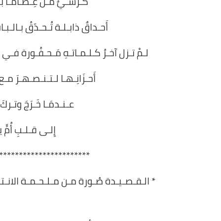
كـرسـيٌ مَـلّ عِـظـامـاً بـا
أَحـداقٌ ذابـلـة تُـحـدّقُ بـالـبـ
لـمْ تـزل آخـرُ كـلـمـاتـهِ مَـحـفُـورة فـي 
أَحـزَانِـهـا لـتـنـصـهـرَ مـع ا
عـنـدمَـا خَـرَجَ وتـركَ ق
إِلـى قـلـبِ أُمٍّ
***********************
* الـقـصـيـدة صُـورة مـن مـلـحـمـة الانـتـ