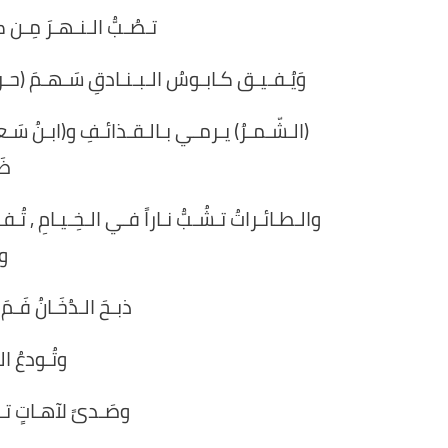
تـصُـبُّ الـنـهـرَ مِـن
وَيُـفـيـق كـابـوسُ الـبـنـادقِ سَـهـمَ (حـرمَـ
(الـشّـمـرُ) يـرمـي بـالـقـذائـفِ و(ابـنُ سَـعـ
ظَ
والـطـائـراتُ تـشُـبُّ نـاراً فـي الـخِـيـامِ , تُـف
وا
ذبـحَ الـدُخَـانُ فَـم
وتُـودعُ ا
وصَـدىً لآهـاتٍ تـ