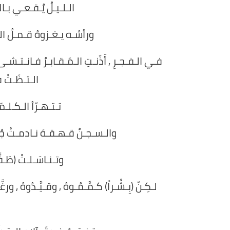
الـلـيـلُ يُـقـعـي بـالـ
ورأسُـه يـغـزوهُ قـمـلُ الـن
فـي الـفـجـرِ , أَذّنـتِ الـمَـقـابـرُ فـانـتـشـى 
الـتـظَـتْ 
تـتـهـرّأ الـكـلـم
والـسـجـنُ قـهـقـهَ نـادمـتْ جُـد
وتـنـاسَـلـتْ (طَـفَّ
لـكِـنّ (بِـشْـراً) كـمَّـمُـوهُ , وقـيَّـدُوهُ , ورغّ
ا