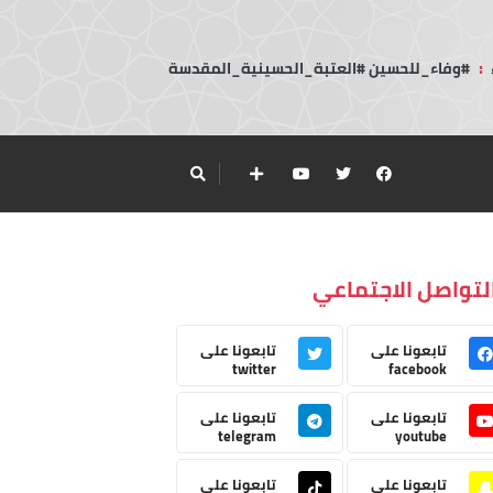
:
#وفاء_للحسين #العتبة_الحسينية_المقدسة
لتواصل الاجتماعي
تابعونا على
تابعونا على
twitter
facebook
تابعونا على
تابعونا على
telegram
youtube
تابعونا على
تابعونا على