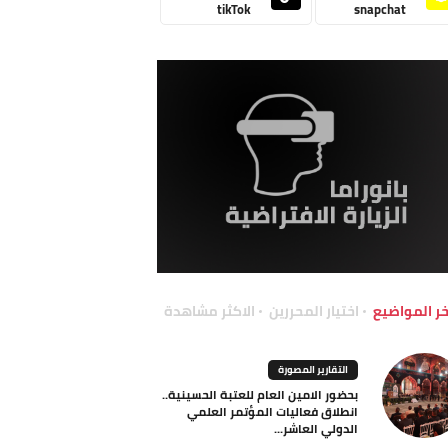
tikTok
snapchat
خر المواضيع
اختيار المحررين
الاكثر مشاهدة
التقارير المصورة
بحضور الامين العام للعتبة الحسينية..
انطلاق فعاليات المؤتمر العلمي
الدولي العاشر...