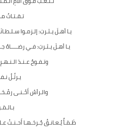
تـنـعَـبُ فـوقَ آلامِ الـمَـ
تـقـتـاتُ مـن
يـا أهـلَ يـثـربَ: إلـزمـوا سـلـطـان
يـا أهـلَ يـثـربَ: فـي رضـــــاهُ جـن
وتـفـوحُ عـنـدَ الـنـهـرِ ك
يـرتِّـلُ نـف
والـرأسُ أَحْـنـى رمْـحَـه 
بـالـمَـ
ظَـمَـأٌ يُـعـانـقُ جُـرحَـهـا أَحـنـتْ عـل