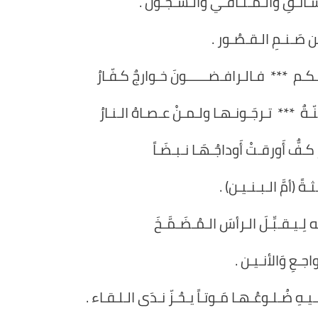
شَـانـقِ والـمَـنـافـي والـسـجُـون .
 صَـنـمِ الـقـصُـور .
َـكـم *** فـالـرافـضــــــونَ خـوارجٌ كـفّـارُ
ّـةٌ *** تـرجَـونـهـا ولـمـنْ عـصـاهُ الـنـارُ
ـفٌّ أَورقـتْ أَوداجُـهَـا نـبـضَـاً
ـثـةً (أمَّ الـبـنـيـن) .
لِـيـقـبِّـلَ الـرأسَ الـمُـضَـمَّـخَ
واجـعِ وَالأنـيـن .
ـيـهِ ضُـلـوعُـهـا مَـوتـاً يـحُـزّ نـدَى الـلـقـاء .