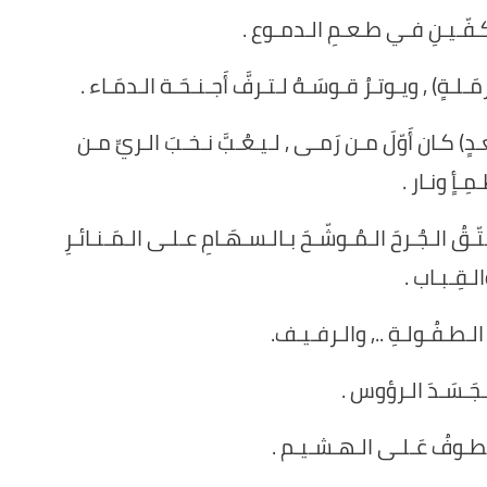
 كـفّـيـنِ فـي طـعـمِ الـدمـوع .
لـةٍ) , ويـوتـرُ قـوسَـهُ لـتـرفَّ أَجـنـحَـة الـدمَـاء .
دٍ) كـان أَوّلَ مـن رَمـى , لـيـعُـبَّ نـخـبَ الـريِّ مـن
ـمِـأٍ ونـار .
ـتّـقُ الـجُـرحَ الـمُـوشّـحَ بـالـسـهَـامِ عـلـى الـمَـنـائـرِ
لـقِـبـاب .
َ الـطـفُـولـةِ .., والـرفـيـف.
لـجَـسَـدَ الـرؤوس .
طـوفُ عَـلـى الـهـشـيـم .