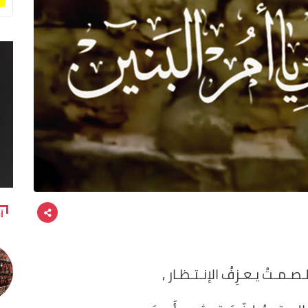
آ
ـصـمـتُ يـعـزِفُ الإنـتـظـار ,