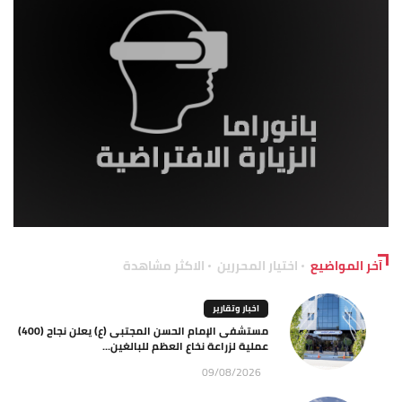
آخر المواضيع
اختيار المحررين
الاكثر مشاهدة
اخبار وتقارير
مستشفى الإمام الحسن المجتبى (ع) يعلن نجاح (400)
عملية لزراعة نخاع العظم للبالغين...
09/08/2026