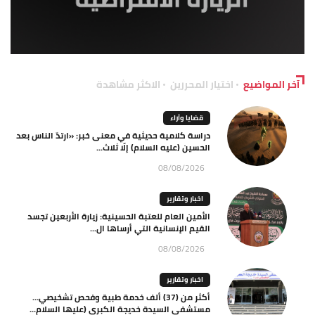
آخر المواضيع
اختيار المحررين
الاكثر مشاهدة
قضايا وآراء
دراسة كلامية حديثية في معنى خبر: «ارتدّ الناس بعد
الحسين (عليه السلام) إلّا ثلاث...
08/08/2026
اخبار وتقارير
الأمين العام للعتبة الحسينية: زيارة الأربعين تجسد
القيم الإنسانية التي أرساها ال...
08/08/2026
اخبار وتقارير
أكثر من (37) ألف خدمة طبية وفحص تشخيصي…
مستشفى السيدة خديجة الكبرى (عليها السلام...