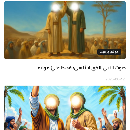
موشن جرافيك
صوت النبي الذي لا يُنسى: فهذا عليٌّ مولاه
2025-06-12