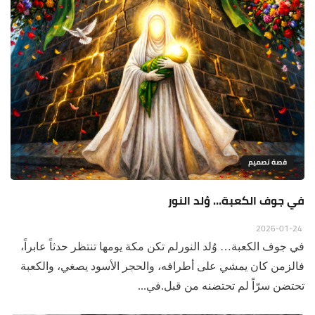
قصة تصميم
في جوف الكعبة… وُلد النور
2026-01-24
في جوف الكعبة… وُلد النورلم تكن مكة يومها تنتظر حدثاً عابراً،
فالزمن كان يمشي على أطرافه، والحجر الأسود يصغي، والكعبة
تحتضن سرّاً لم تحتضنه من قبل.في...