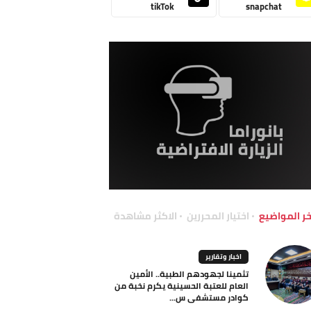
tikTok
snapchat
خر المواضيع
اختيار المحررين
الاكثر مشاهدة
اخبار وتقارير
تثمينا لجهودهم الطبية.. الأمين
العام للعتبة الحسينية يكرم نخبة من
كوادر مستشفى س...