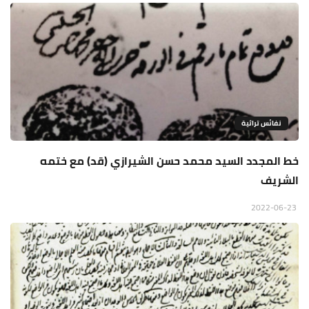
نفائس تراثية
خط المجدد السيد محمد حسن الشيرازي (قد) مع ختمه
الشريف
2022-06-23