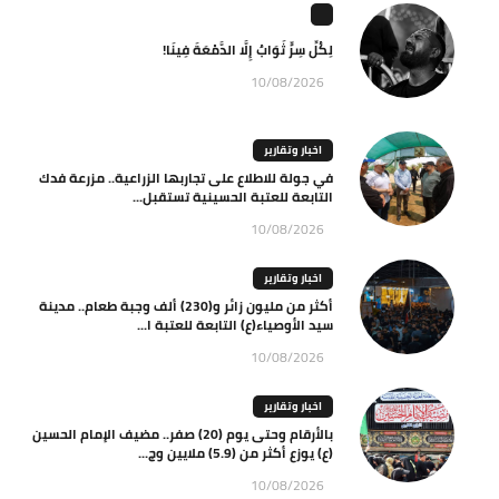
لِكُلِّ سِرٍّ ثَوَابٌ إِلَّا الدَّمْعَةَ فِينَا!
10/08/2026
اخبار وتقارير
في جولة للاطلاع على تجاربها الزراعية.. مزرعة فدك
التابعة للعتبة الحسينية تستقبل...
10/08/2026
اخبار وتقارير
أكثر من مليون زائر و(230) ألف وجبة طعام.. مدينة
سيد الأوصياء(ع) التابعة للعتبة ا...
10/08/2026
اخبار وتقارير
بالأرقام وحتى يوم (20) صفر.. مضيف الإمام الحسين
(ع) يوزع أكثر من (5.9) ملايين وج...
10/08/2026