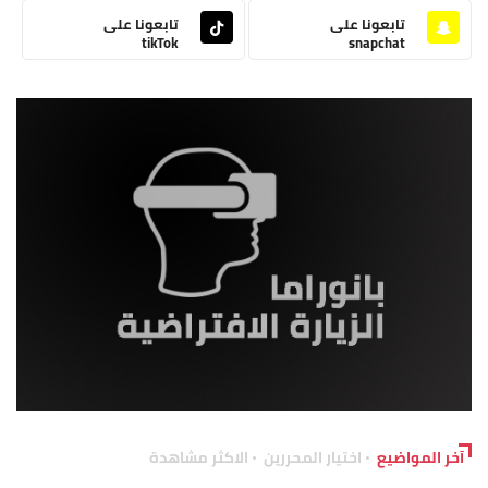
تابعونا على
تابعونا على
tikTok
snapchat
آخر المواضيع
اختيار المحررين
الاكثر مشاهدة