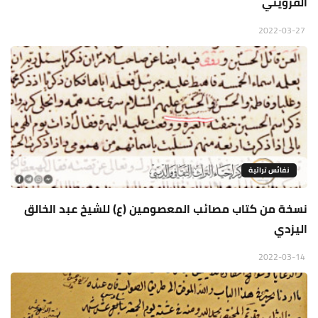
القزويني
2022-03-27
نفائس تراثية
نسخة من كتاب مصائب المعصومين (ع) للشيخ عبد الخالق
اليزدي
2022-03-14