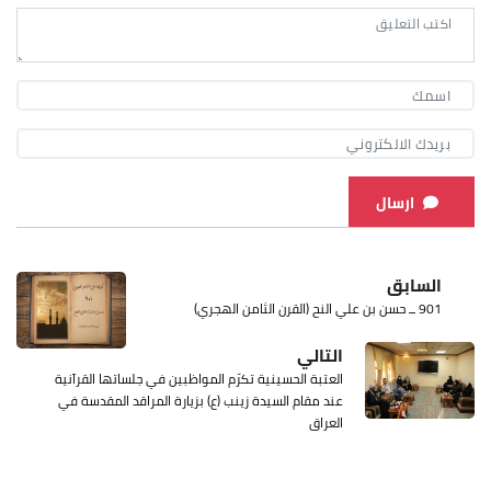
ارسال
السابق
901 ــ حسن بن علي النح (القرن الثامن الهجري)
التالي
العتبة الحسينية تكرّم المواظبين في جلساتها القرآنية
عند مقام السيدة زينب (ع) بزيارة المراقد المقدسة في
العراق