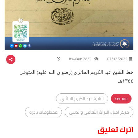
01/12/2022
2831 مشاهدة
خط الشيخ عبد الكريم الحائري (رضوان الله عليه) المتوفى
١٣٥٤هـ
وسوم :
الشيخ عبد الكريم الحائري
مركز احياء التراث الثقافي والديني
مخطوطات نادرة
اترك تعليق