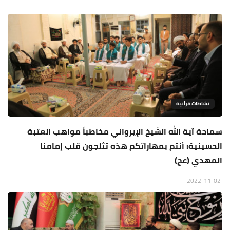
نشاطات قرآنية
سماحة آية الله الشيخ الإيرواني مخاطباً مواهب العتبة
الحسينية: أنتم بمهاراتكم هذه تثلجون قلب إمامنا
المهدي (عج)
2022-11-02