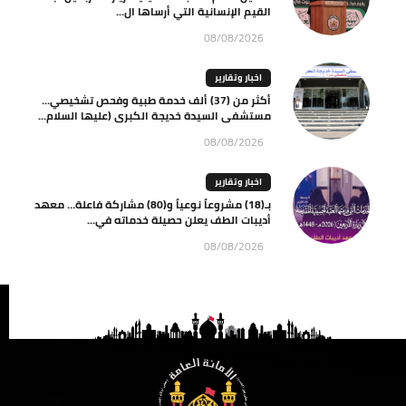
القيم الإنسانية التي أرساها ال...
08/08/2026
اخبار وتقارير
أكثر من (37) ألف خدمة طبية وفحص تشخيصي…
مستشفى السيدة خديجة الكبرى (عليها السلام...
08/08/2026
اخبار وتقارير
بـ(18) مشروعاً نوعياً و(80) مشاركة فاعلة… معهد
أديبات الطف يعلن حصيلة خدماته في...
08/08/2026