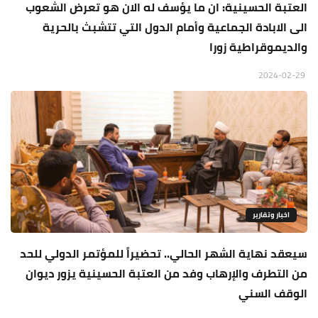
العتبة الحسينية: ان ما يؤسف له الان هو تعرض الشعوب
الى الابادة الجماعية وأمام الدول التي تتشبث بالحرية
والديموقراطية زورا
2024-02-29
اخبار وتقارير
سيعقد نهاية الشهر الحالي.. تحضيراً للمؤتمر الدولي للحد
من التطرف والإرهاب وفد من العتبة الحسينية يزور ديوان
الوقف السني