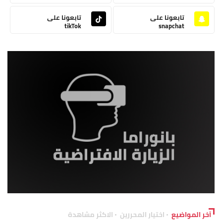
تابعونا على
تابعونا على
tikTok
snapchat
آخر المواضيع
اختيار المحررين
الاكثر مشاهدة