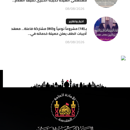
مستشفى السيدة خديجة الكبرى (عليها السلام...
08/08/2026
اخبار وتقارير
بـ(18) مشروعاً نوعياً و(80) مشاركة فاعلة… معهد
أديبات الطف يعلن حصيلة خدماته في...
08/08/2026