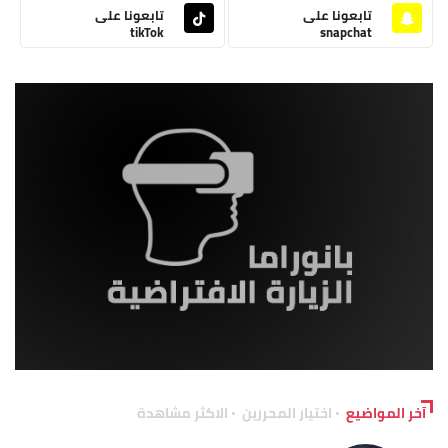
تابعونا على
تابعونا على
tikTok
snapchat
آخر المواضيع
اختيار المحررين
الاكثر مشاهدة