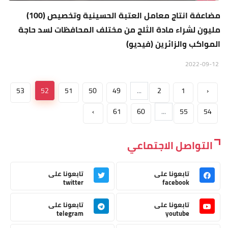
مضاعفة انتاج معامل العتبة الحسينية وتخصيص (100)
مليون لشراء مادة الثلج من مختلف المحافظات لسد حاجة
المواكب والزائرين (فيديو)
2022-09-12
53
52
51
50
49
...
2
1
‹
›
61
60
...
55
54
التواصل الاجتماعي
تابعونا على
تابعونا على
twitter
facebook
تابعونا على
تابعونا على
telegram
youtube