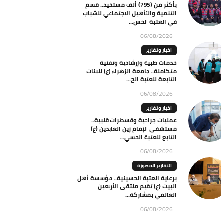
بأكثر من (795) ألف مستفيد.. قسم
التنمية والتأهيل الاجتماعي للشباب
في العتبة الحس...
06/08/2026
اخبار وتقارير
خدمات طبية وإرشادية وتقنية
متكاملة.. جامعة الزهراء (ع) للبنات
التابعة للعتبة الح...
06/08/2026
اخبار وتقارير
عمليات جراحية وقسطرات قلبية..
مستشفى الإمام زين العابدين (ع)
التابع للعتبة الحسي...
06/08/2026
التقارير المصورة
برعاية العتبة الحسينية.. مؤسسة أهل
البيت (ع) تقيم ملتقى الأربعين
العالمي بمشاركة...
06/08/2026