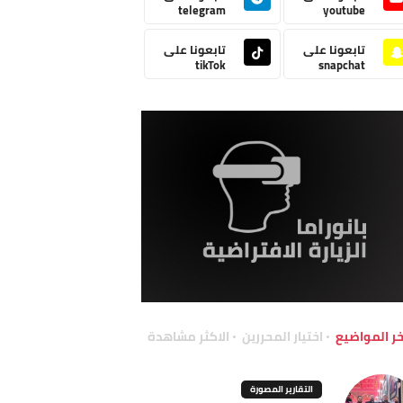
telegram
youtube
تابعونا على
تابعونا على
tikTok
snapchat
خر المواضيع
اختيار المحررين
الاكثر مشاهدة
التقارير المصورة