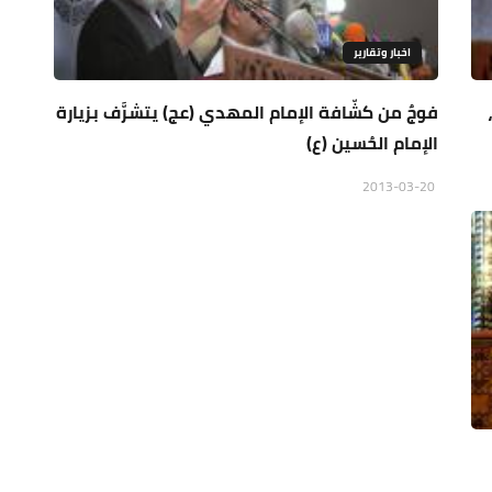
اخبار وتقارير
فوجٌ من كشّافة الإمام المهدي (عج) يتشرَّف بزيارة
الإمام الحُسين (ع)
2013-03-20