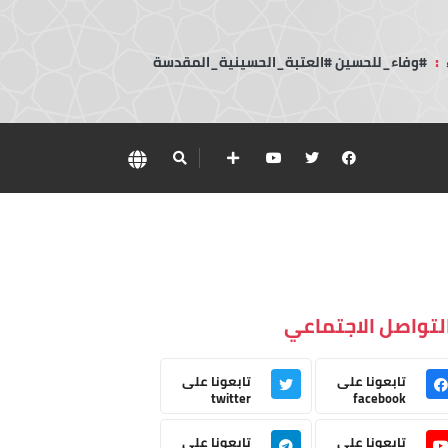
:
#وفاء_للحسين #العتبة_الحسينية_المقدسة
لتواصل الاجتماعي
تابعونا على
تابعونا على
twitter
facebook
تابعونا على
تابعونا على