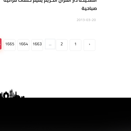
الصحيحة دار القرآن الكريم يُقيم ختمات قرآنية
صباحية
2013-03-20
6
1665
1664
1663
...
2
1
‹