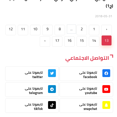
(ج1)
2018-05-31
12
11
10
9
8
...
2
1
‹
›
17
16
15
14
13
التواصل الاجتماعي
تابعونا على
تابعونا على
twitter
facebook
تابعونا على
تابعونا على
telegram
youtube
تابعونا على
تابعونا على
tikTok
snapchat