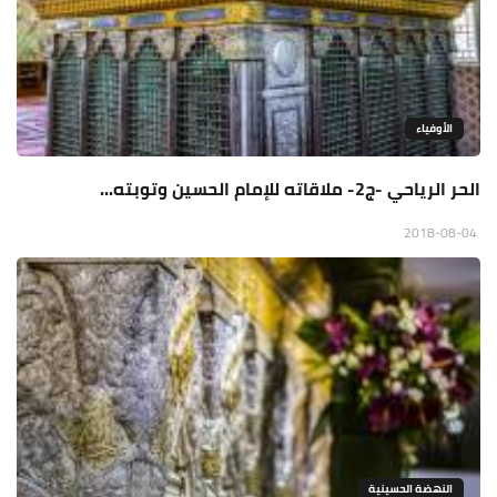
الأوفياء
الحر الرياحي -ج2- ملاقاته للإمام الحسين وتوبته...
2018-08-04
النهضة الحسينية