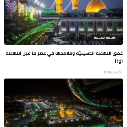
النهضة الحسينية
عُمق النهضة الحسينيّة وملامحها في عصر ما قبل النهضة
(ج1)
2018-07-24