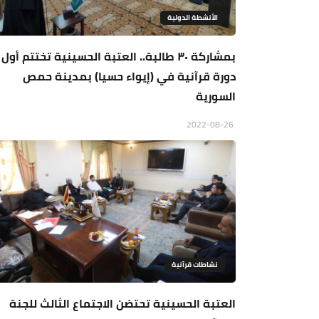
الأنشطة الدولية
بمشاركة ٣٠ طالبة.. العتبة الحسينية تختتم أول
دورة قرآنية في (إيواء حسيا) بمدينة حمص
السورية
2022-08-26
نشاطات قرآنية
العتبة الحسينية تحتضن الاجتماع الثالث للجنة