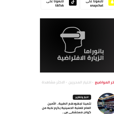
تابعونا على
تابعونا على
tikTok
snapchat
خر المواضيع
اختيار المحررين
الاكثر مشاهدة
اخبار وتقارير
تثمينا لجهودهم الطبية.. الأمين
العام للعتبة الحسينية يكرم نخبة من
كوادر مستشفى س...