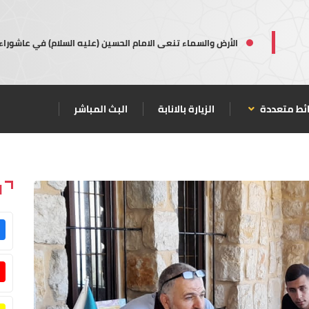
الأرض والسماء تنعى الامام الحسين (عليه السلام) في عاشوراء
ئط متعددة
الزيارة بالانابة
البث المباشر
ا