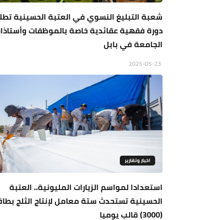
شعبة التبليغ النسوي في العتبة الحسينية تطل
دورة فقهية عقائدية خاصة بالموظفات وأستاذا
الجامعة في بابل
2025-05-23
اخبار وتقارير
استعدادا لمواسم الزيارات المليونية.. العتبة
الحسينية تستحدث ستة معامل لإنتاج الثلج بطا
(3000) قالب يوميا