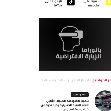
تابعونا على
تابعونا على
tikTok
snapchat
خر المواضيع
اختيار المحررين
الاكثر مشاهدة
اخبار وتقارير
تثمينا لجهودهم الطبية.. الأمين
العام للعتبة الحسينية يكرم نخبة من
كوادر مستشفى س...