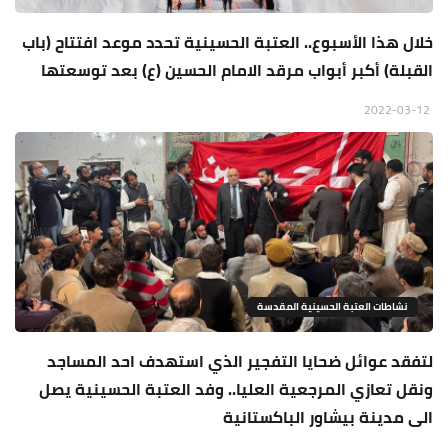
خلال هذا الأسبوع.. العتبة الحسينية تحدد موعد افتتاح (باب
القبلة) أكبر أبواب مرقد الامام الحسين (ع) بعد توسعتها
2022-03-12
نشاطات العتبة الحسينية المقدسة
لتفقد عوائل ضحايا التفجير الذي استهدف احد المساجد
ونقل تعازي المرجعية العليا.. وفد العتبة الحسينية يصل
الى مدينة بيشاور الباكستانية