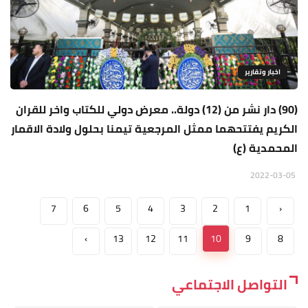
اخبار وتقارير
(90) دار نشر من (12) دولة.. معرض دولي للكتاب واخر للقران
الكريم يفتتحهما ممثل المرجعية تيمنا بحلول ولادة الاقمار
المحمدية (ع)
2022-03-05
7
6
5
4
3
2
1
‹
›
13
12
11
10
9
8
التواصل الاجتماعي