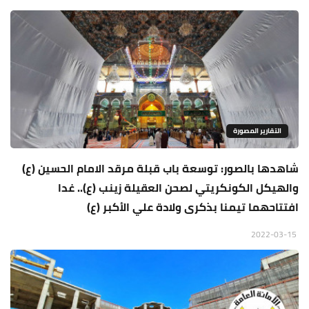
التقارير المصورة
شاهدها بالصور: توسعة باب قبلة مرقد الامام الحسين (ع)
والهيكل الكونكريتي لصحن العقيلة زينب (ع).. غدا
افتتاحهما تيمنا بذكرى ولادة علي الأكبر (ع)
2022-03-15