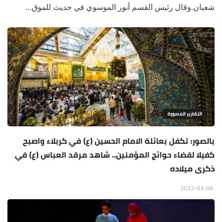
شعبان.وقال رئيس القسم أنور الموسوي في حديث للموق...
التقارير المصورة
بالصور: تكفل بعائلة الامام الحسين (ع) في كربلاء واصبح
كفيلا لقضاء حوائج المؤمنين.. شاهد مرقد العباس (ع) في
ذكرى ميلاده
2022-03-08