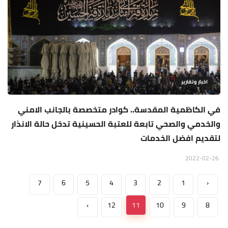
اخبار وتقارير
في الكاظمية المقدسة.. كوادر متخصصة بالجانب الامني
والخدمي والصحي تابعة للعتبة الحسينية تدخل حالة الانذار
لتقديم افضل الخدمات
2022-02-26
7
6
5
4
3
2
1
‹
›
12
11
10
9
8