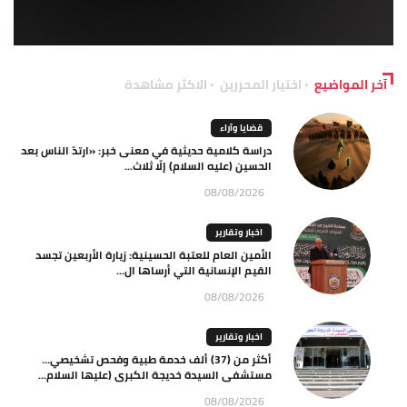
آخر المواضيع
اختيار المحررين
الاكثر مشاهدة
قضايا وآراء
دراسة كلامية حديثية في معنى خبر: «ارتدّ الناس بعد
الحسين (عليه السلام) إلّا ثلاث...
08/08/2026
اخبار وتقارير
الأمين العام للعتبة الحسينية: زيارة الأربعين تجسد
القيم الإنسانية التي أرساها ال...
08/08/2026
اخبار وتقارير
أكثر من (37) ألف خدمة طبية وفحص تشخيصي…
مستشفى السيدة خديجة الكبرى (عليها السلام...
08/08/2026