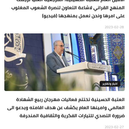
المنهج القراني لاشاعة التعاون لنصرة الشعوب المغلوب
على امرها ونحن نعمل بمنهجها (فيديو)
2023-02-28
اخبار وتقارير
العتبة الحسينية تختتم فعاليات مهرجان ربيع الشهادة
العالمي وامينها العام يكشف عن هدف اقامته ويدعو الى
ضرورة التصدي للتيارات الفكرية والثقافية المنحرفة
2023-02-27