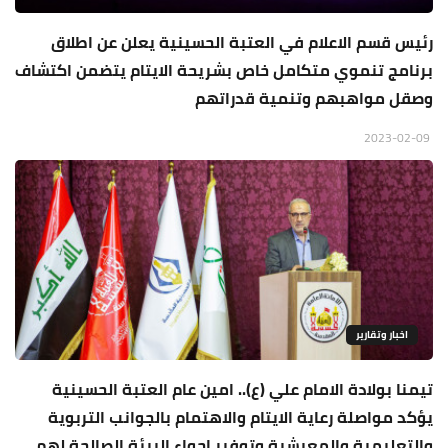
رئيس قسم الاعلام في العتبة الحسينية يعلن عن اطلاق
برنامج تنموي متكامل خاص بشريحة الايتام يتضمن اكتشاف
وصقل مواهبهم وتنمية قدراتهم
2023-02-09
اخبار وتقارير
تيمنا بولادة الامام علي (ع).. امين عام العتبة الحسينية
يؤكد مواصلة رعاية الايتام والاهتمام بالجوانب التربوية
والتعليمية والمعيشية وتوفير اجواء البيئة الصالحة لهم