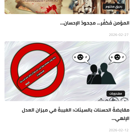
رحيق مختوم
المؤمن مُكفَّر… مجحودُ الإحسان…
2026-02-27
مهدويات
مقايضةُ الحسنات بالسيئات: الغيبةُ في ميزان العدل
الإلهي...
2026-02-12