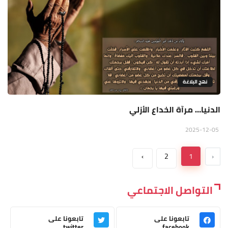
نهج البلاغة
الدنيا… مرآة الخداع الأزلي
2025-12-05
›
2
1
‹
التواصل الاجتماعي
تابعونا على
تابعونا على
twitter
facebook