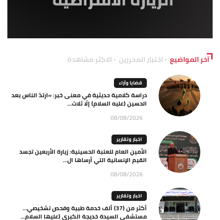
آخر المواضيع
اختيار المحررين
الاكثر مشاهدة
قضايا وآراء
دراسة كلامية حديثية في معنى خبر: «ارتدّ الناس بعد
الحسين (عليه السلام) إلّا ثلاث...
08/08/2026
اخبار وتقارير
الأمين العام للعتبة الحسينية: زيارة الأربعين تجسد
القيم الإنسانية التي أرساها ال...
08/08/2026
اخبار وتقارير
أكثر من (37) ألف خدمة طبية وفحص تشخيصي…
مستشفى السيدة خديجة الكبرى (عليها السلام...