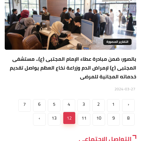
التقارير المصورة
بالصور: ضمن مبادرة عطاء الإمام المجتبى (ع).. مستشفى
المجتبى (ع) لإمراض الدم وزراعة نخاع العظم يواصل تقديم
خدماته المجانية للمرضى
2024-03-27
7
6
5
4
3
2
1
‹
›
13
12
11
10
9
8
التواصل الاجتماعي