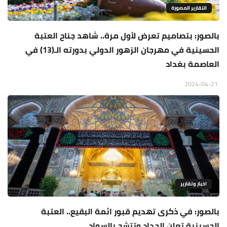
التقارير المصورة
بالصور: بتصاميم تعرض لأول مرة.. شاهد جناح العتبة
الحسينية في مهرجان الزهور الدولي بدورته الـ(13) في
العاصمة بغداد
2024-04-21
اخبار وتقارير
بالصور: في ذكرى تهديم قبور ائمة البقيع.. العتبة
الحسينية تعلن الحداد وتتشح بالسواد