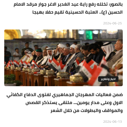
بالصور: تخلله رفع راية عيد الغدير الاغر جوار مرقد الامام
الحسين (ع).. العتبة الحسينية تقيم حفلا بهيجا
2024-06-25
اخبار وتقارير
ضمن فعاليات المهرجان الجماهيري لفتوى الدفاع الكفائي
الاول وعلى مدار يومين... ملتقى يستذكر القصص
والمواقف والبطولات من خلال الشعر
2024-06-13