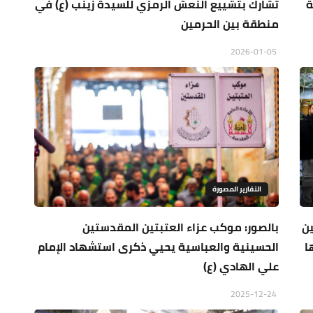
ة
تشارك بتشييع النعش الرمزي للسيدة زينب (ع) في
منطقة بين الحرمين
2026-01-05
التقارير المصورة
ين
بالصور: موكب عزاء العتبتين المقدستين
ا
الحسينية والعباسية يحيي ذكرى استشهاد الإمام
علي الهادي (ع)
2025-12-24