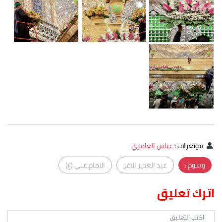
فوتغراف
:
عباس العامري
وسوم :
عيد الغدير الاغر
الامام علي (ع)
اترك تعليق