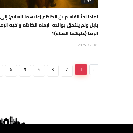
كولاج
لماذا لجأ القاسم بن الكاظم (عليهما السلام) إلى
بابل ولم يلتحق بوالده الإمام الكاظم وأخيه الإما
الرضا (عليهما السلام)؟
2025-12-18
6
5
4
3
2
1
‹