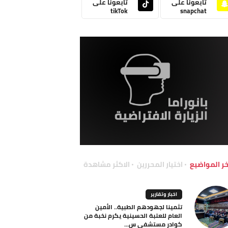
تابعونا على
تابعونا على
tikTok
snapchat
خر المواضيع
اختيار المحررين
الاكثر مشاهدة
اخبار وتقارير
تثمينا لجهودهم الطبية.. الأمين
العام للعتبة الحسينية يكرم نخبة من
كوادر مستشفى س...