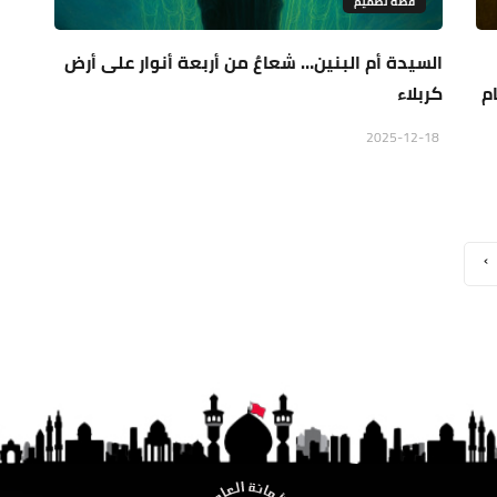
قصة تصميم
السيدة أم البنين… شعاعٌ من أربعة أنوار على أرض
م
كربلاء
2025-12-18
›