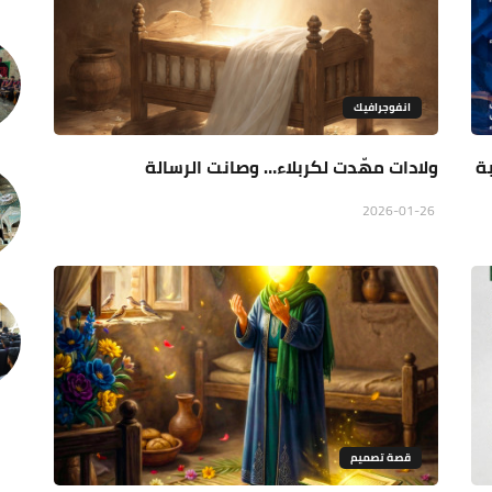
انفوجرافيك
بة
ولادات مهّدت لكربلاء… وصانت الرسالة
2026-01-26
قصة تصميم