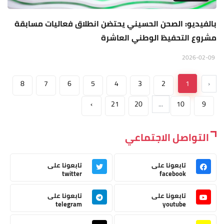
بالفيديو: الصحن الحسيني يحتضن انطلاق فعاليات مسابقة
مشروع التحفيظ الوطني العاشرة
2026-02-09
8
7
6
5
4
3
2
1
‹
›
21
20
...
10
9
التواصل الاجتماعي
تابعونا على
تابعونا على
twitter
facebook
تابعونا على
تابعونا على
telegram
youtube