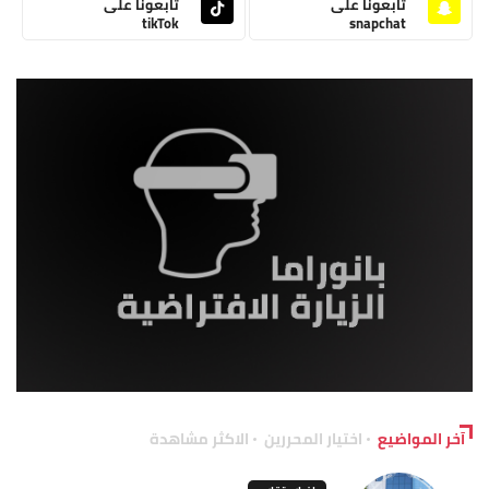
تابعونا على
تابعونا على
tikTok
snapchat
آخر المواضيع
اختيار المحررين
الاكثر مشاهدة