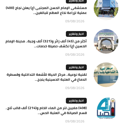
اخبار وتقارير
مستشفى الإمام الحسن المجتبى (ع) يعلن نجاح (400)
عملية لزراعة نخاع العظم للبالغين...
09/08/2026
اخبار وتقارير
أكثر من (45) ألف زائر و(321) ألف وجبة.. مدينة الإمام
الحسين (ع) تكشف حصيلة خدمات...
09/08/2026
اخبار وتقارير
تقنية نوعية.. مركز الحياة للأشعة التداخلية وقسطرة
الدماغ في العتبة الحسينية ينجح...
09/08/2026
اخبار وتقارير
(408) ملايين لتر من الماء الخام و(214) ألف قالب ثلج..
قسم الصيانة في العتبة الحس...
09/08/2026