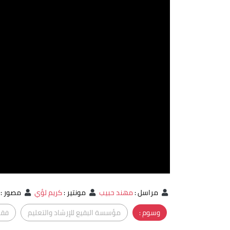
مراسل
:
مهند حبيب
مونتير
:
كريم لؤي
مصور
:
وسوم :
مؤسسة البقيع للإرشاد والتعليم
فقه